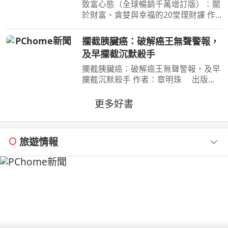
堂理財課
致富心態（全球暢銷千萬增訂版）：關
於財富、貪婪與幸福的20堂理財課 作
者：摩根．豪瑟 Morgan Housel 周玉
文 林俊宏 出版社：天下文化出版社
攔截胰臟癌：破解癌王無聲警報，
出版日期：2026-02-02 00:00:00 特
及早攔截沉默殺手
別收錄２篇彩蛋加碼
攔截胰臟癌：破解癌王無聲警報，及早
攔截沉默殺手 作者：章明珠 出版
社：天下雜誌 出版日期：2026-08-
04 00:00:00 定期健檢正常，為何仍得
更多好書
胰臟癌？ 台大權威醫師25年篩檢實
證， 鎖定胰臟癌關鍵1公分，
旅遊情報