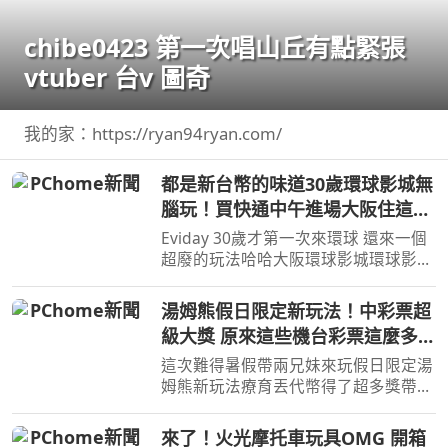
chibe0423 第一次唱山丘有點緊張
vtuber 台v 圖奇
我的家：https://ryan94ryan.com/
都是新台幣的味道30歲環球影城無
腦玩！買快通中午進場大阪住這裡
好方便！
Eviday 30歲才第一次來環球 還來一個
超廢的玩法哈哈大阪環球影城環球影城
快速通關You can also find me here 合
作/ ...
湯姆熊假日限定新玩法！中彩票超
級大獎 原來這些機台彩票這麼多！
【Bobo TV】
這次難得暑假帶兩兄妹來玩假日限定湯
姆熊新玩法療育丟代幣得了超多獎帶兩
兄妹去玩其他機台意外得到超多彩票！
我們的蹦蹦 ...
來了！火光摩托車玩具OMG 開箱