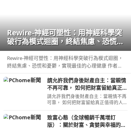
Rewire-神經可塑性：用神經科學突
破行為模式迴圈，終結焦慮、恐慌和
憂鬱，實現最佳的心理健康
Rewire-神經可塑性：用神經科學突破行為模式迴圈，
終結焦慮、恐慌和憂鬱，實現最佳的心理健康 作者：
妮可•維諾拉（Nicole Vignola） 出版社：麥田 出版日
請允許我們身後財產自主：當親情
期：2024-05-30 00:00:00 ＜內容簡介＞ 無法
不再可靠， 如何把財富留給真正值
得的人
請允許我們身後財產自主：當親情不再
可靠， 如何把財富留給真正值得的人
作者：高愛倫 出版社：天下雜誌
出版日期：2026-07-02 00:00:00 當人
致富心態（全球暢銷千萬增訂
心失去分寸，再高明的遺囑規劃也可能
版）：關於財富、貪婪與幸福的20
成為空談當人性貪婪暴