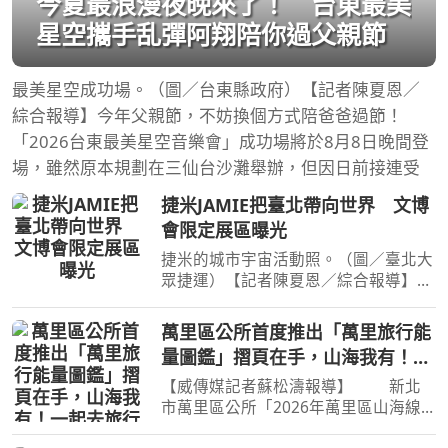
今夏最浪漫夜晚來了！ 台東最美
星空攜手乱彈阿翔陪你過父親節
最美星空成功場。（圖／台東縣政府）【記者陳夏恩／
綜合報導】今年父親節，不妨換個方式陪爸爸過節！
「2026台東最美星空音樂會」成功場將於8月8日晚間登
場，雖然原本規劃在三仙台沙灘舉辦，但因日前接連受
捷米JAMIE把臺北帶向世界 文博
會限定展區曝光
捷米的城市宇宙活動照。（圖／臺北大
眾捷運）【記者陳夏恩／綜合報導】今
年臺灣文化創意博覽會，不只有設計品
牌與創意作品值得朝聖，臺北捷運超人
萬里區公所首度推出「萬里旅行能
氣原創IP「捷米JAMIE」也再次現身文
量圖鑑」摺頁在手，山海我有！一
博會，帶著全新打造的
起去旅行
【威傳媒記者蘇松濤報導】 新北
市萬里區公所「2026年萬里區山海線
旅遊」海線推廣活動於今(7)日在萬里大