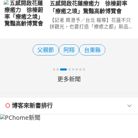
鵬足湯公園盛大舉辦記者會，城鄉發展
五感開啟花蓮療癒力 徐榛蔚率
局周繼組、觀光旅遊局莊榮哲2位副局
「療癒之境」驚豔高齡博覽會
長、3位市政顧問、在地仕
【記者 周澄予／台北 報導】花蓮不只
拼觀光，也要打造「療癒之都」新品
牌！第三屆「高齡健康產業博覽會」今
（7）日於台北世貿一館登場，花蓮縣
政府以「花蓮‧療癒之境」打造指標性
父親節
阿翔
台東縣
主題展區，串聯健康運動
更多新聞
博客來新書排行