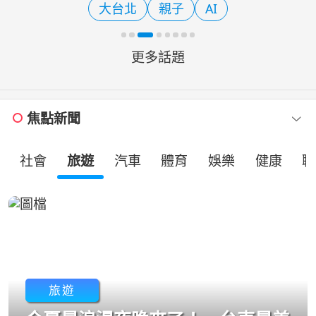
大台北
親子
AI
券，日本掃碼交易拿10%綠點。愛金卡
公
更多話題
焦點新聞
社會
旅遊
汽車
體育
娛樂
健康
職
旅遊