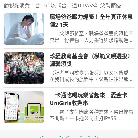
動觀光消費。台中市以《台中通TCPASS》父親節優
職場爸爸壓力爆表！全年真正休息
僅2.1天
父親節將至，職場爸爸要的恐怕不
只是一份禮物。人力銀行與求職網進行
調查，不約而同揭露男性「工作、經
濟、家庭」3頭燒的現況，不僅收入跟
珍愛教育基金會〈模範父親選拔〉
不上生活壓力，長工時也壓縮陪伴家人
溫馨頒獎
的時間。調查甚至顯示，
【記者卓羽榛臺北報導】以文字傳愛！
在我們成長的旅程中，父親往往是那默
默付出的身影，也是孩子心中的靠山。
為了表達對這份偉大角色的敬意，珍愛
一卡通吃喝玩樂省起來 愛金卡
教育基金會今日舉辦第二屆「模範父親
UniGirls收進來
選拔暨徵文比賽」頒獎
電子支付因應各種需求，祭出優惠
不間斷。一卡通公司主打iPASS
MONEY各式好康，透過APP輸入專屬
代碼領取優惠券，消費滿額折價300
元，繳納生活帳單可獲100元全通路