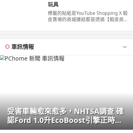
玩具
標籤的貼紙是YouTube Shopping X 蝦
皮賣場的商城連結都是透過【蝦皮商
城/ 蝦皮優選/ 蝦皮直營】官方認證賣
家不一定都是我購買 ...
車訊情報
受害車輛愈來愈多，NHTSA調查 確
認Ford 1.0升EcoBoost引擎正時皮
帶會產生碎屑導致引擎鎖死