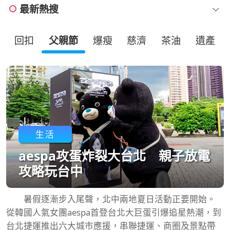
最新熱搜
回扣
父親節
爆瘦
慈濟
茶油
遺產
生活
aespa攻蛋炸裂大台北 親子放電
攻略玩台中
暑假逐漸步入尾聲，北中兩地夏日活動正要開始。
從韓國人氣女團aespa首登台北大巨蛋引爆追星熱潮，到
台北捷運推出六大城市應援，串聯捷運、商圈及景點帶