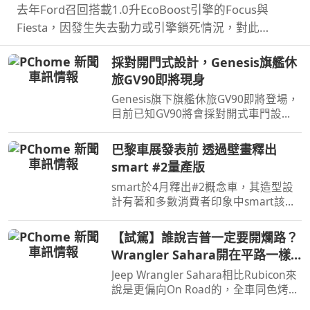
去年Ford召回搭載1.0升EcoBoost引擎的Focus與
Fiesta，因發生失去動力或引擎鎖死情況，對此
NHTSA也進入調查，之後甚至還擴大範圍和技術工程
採對開門式設計，Genesis旗艦休
分析，如今則確認原因了。
旅GV90即將現身
Genesis旗下旗艦休旅GV90即將登場，
目前已知GV90將會採對開式車門設
計，而動力部分預計將會純電系統。
巴黎車展發表前 透過壁畫釋出
smart #2量產版
smart於4月釋出#2概念車，其造型設
計有著和多數消費者印象中smart該有
的樣貌，同時也預告#2戶在巴黎車展亮
相，近日smart就透過壁畫公布#2量產
【試駕】誰說吉普一定要開爛路？
版樣貌。
Wrangler Sahara開在平路一樣
順！
Jeep Wrangler Sahara相比Rubicon來
說是更偏向On Road的，全車同色烤
漆、更大的鋁圈，還有越野設定，但這