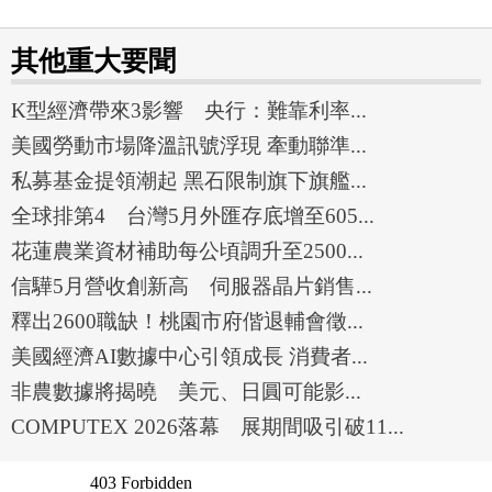
其他重大要聞
K型經濟帶來3影響 央行：難靠利率...
美國勞動市場降溫訊號浮現 牽動聯準...
私募基金提領潮起 黑石限制旗下旗艦...
全球排第4 台灣5月外匯存底增至605...
花蓮農業資材補助每公頃調升至2500...
信驊5月營收創新高 伺服器晶片銷售...
釋出2600職缺！桃園市府偕退輔會徵...
美國經濟AI數據中心引領成長 消費者...
非農數據將揭曉 美元、日圓可能影...
COMPUTEX 2026落幕 展期間吸引破11...