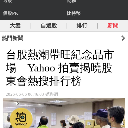
選股
期權
個股PK
比特幣
大盤
自選股
排行
新聞
熱門新聞
台股熱潮帶旺紀念品市
場 Yahoo 拍賣揭曉股
東會熱搜排行榜
2026-06-06 06:46:03 樂聯網