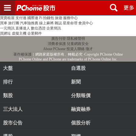
登入
註冊
PChome首頁
線上購物
24h購物
書店
露天拍賣
比比昂代購
新聞
/
氣象
股市
個人新聞台
廣告刊登
加入聯播網
全球購物
買賣租屋
支付連
國際連
Pi 拍錢包
旅遊
服務中心
買車
旅行團
汽車險推薦
線上麻將
雜誌
星座命理
會員中心
一元簡訊
直播達人
數位憑證
企業簡訊
買網址
虛擬主機
企業郵件
廣告刊登
隱私權聲明
消費者保護
兒童網路安全
About PChome
投資人聯絡
徵才
著作權保護
｜網路家庭版權所有、轉載必究
‧Copyright PChome Online
PChome Online and PChome are trademarks of PChome Online Inc.
大盤
自選股
排行
新聞
類股
分類報價
三大法人
融資融券
股市公告
個股分析