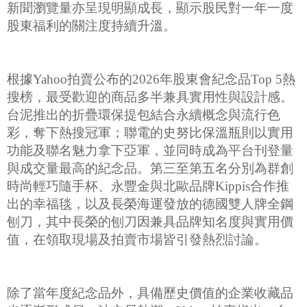
新聞瀏覽量亦呈現明顯成長，顯示股民對一年一度
股東福利的關注度持續升溫。
根據Yahoo拍賣公布的2026年股東會紀念品Top 5熱
搜榜，最受歡迎的商品多半兼具實用性與設計感。
台泥推出的折疊環保提包結合永續概念與流行色
彩，奪下熱搜冠軍；聯電的史努比保溫瓶則以實用
功能及聯名魅力拿下亞軍，並同時成為平台刊登量
與成交量最高的紀念品。第三至第五名分別為群創
時尚輕巧隨手杯、永豐金與北歐品牌Kippis合作推
出的幸福毯，以及長榮海運發放的德國雙人牌全鋼
刨刀，其中長榮的刨刀因兼具品牌知名度與實用價
值，在領取現場及拍賣市場皆引發熱烈討論。
除了當年度紀念品外，具備歷史價值的企業收藏品