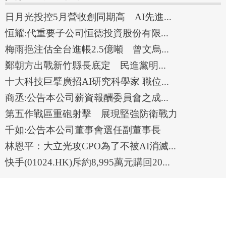
日月光投控5月營收創同期高 AI先進...
恒耀:代重要子公司恒德投資股份有限...
梅雨挹注估全台進帳2.5億噸 曾文烏...
鄭朝方出戰新竹縣長底定 民進黨明...
十大科技巨擘廣招AI研究科學家 職位...
商丞:公告本公司薪資報酬委員會之成...
第五作戰區重砲射擊 展現堅強防衛戰力
千如:公告本公司董事會選任副董事長
林恩平：大立光攻CPO為了不被AI消滅...
快手(01024.HK)斥約8,995萬元購回20...