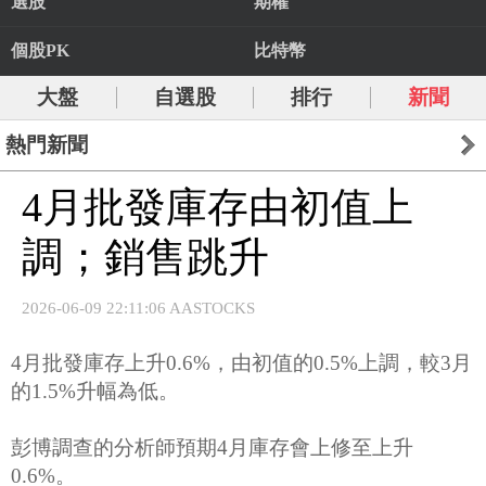
選股
期權
個股PK
比特幣
大盤
自選股
排行
新聞
熱門新聞
4月批發庫存由初值上
調；銷售跳升
2026-06-09 22:11:06 AASTOCKS
4月批發庫存上升0.6%，由初值的0.5%上調，較3月
的1.5%升幅為低。
彭博調查的分析師預期4月庫存會上修至上升
0.6%。