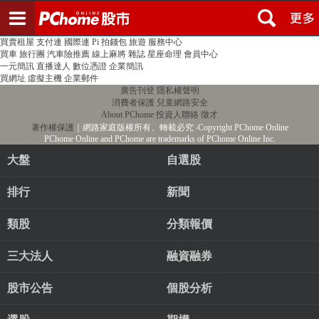
登入
註冊
PChome首頁
線上購物
24h購物
書店
露天拍賣
比比昂代購
新聞
/
氣象
股市
個人新聞台
廣告刊登
加入聯播網
全球購物
買賣租屋
支付連
國際連
Pi 拍錢包
旅遊
服務中心
買車
旅行團
汽車險推薦
線上麻將
雜誌
星座命理
會員中心
一元簡訊
直播達人
數位憑證
企業簡訊
買網址
虛擬主機
企業郵件
廣告刊登
隱私權聲明
消費者保護
兒童網路安全
About PChome
投資人聯絡
徵才
著作權保護
｜網路家庭版權所有、轉載必究
‧Copyright PChome Online
PChome Online and PChome are trademarks of PChome Online Inc.
大盤
自選股
排行
新聞
類股
分類報價
三大法人
融資融券
股市公告
個股分析