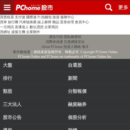
登入
註冊
PChome首頁
線上購物
24h購物
書店
露天拍賣
比比昂代購
新聞
/
氣象
股市
個人新聞台
廣告刊登
加入聯播網
全球購物
買賣租屋
支付連
國際連
Pi 拍錢包
旅遊
服務中心
買車
旅行團
汽車險推薦
線上麻將
雜誌
星座命理
會員中心
一元簡訊
直播達人
數位憑證
企業簡訊
買網址
虛擬主機
企業郵件
廣告刊登
隱私權聲明
消費者保護
兒童網路安全
About PChome
投資人聯絡
徵才
著作權保護
｜網路家庭版權所有、轉載必究
‧Copyright PChome Online
PChome Online and PChome are trademarks of PChome Online Inc.
大盤
自選股
排行
新聞
類股
分類報價
三大法人
融資融券
股市公告
個股分析