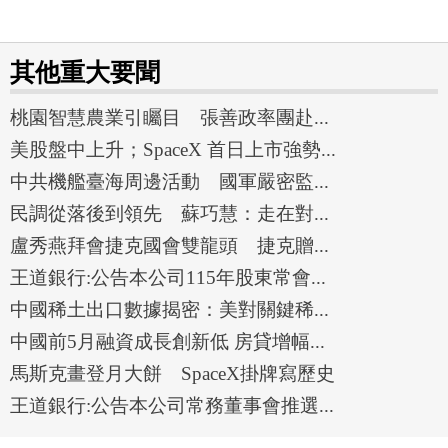
其他重大要聞
桃園智慧農業引矚目 張善政率團赴...
美股盤中上升；SpaceX 首日上市強勢...
中共機艦臺海周邊活動 國軍嚴密監...
民調從落後到領先 蘇巧慧：走在對...
盧秀燕拜會捷克國會雙龍頭 捷克贈...
王道銀行:公告本公司115年股東常會...
中國稀土出口數據揭密：美對關鍵稀...
中國前5月融資成長創新低 房貸增幅...
馬斯克畫登月大餅 SpaceX掛牌寫歷史
王道銀行:公告本公司常務董事會推選...