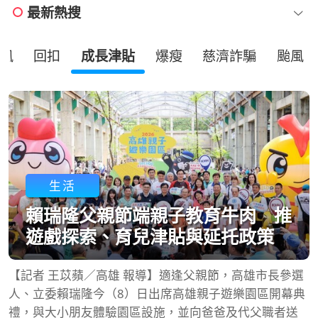
最新熱搜
風
回扣
成長津貼
爆瘦
慈濟詐騙
颱風
生活
賴瑞隆父親節端親子教育牛肉 推
遊戲探索、育兒津貼與延托政策
【記者 王苡蘋／高雄 報導】適逢父親節，高雄市長參選
人、立委賴瑞隆今（8）日出席高雄親子遊樂園區開幕典
禮，與大小朋友體驗園區設施，並向爸爸及代父職者送