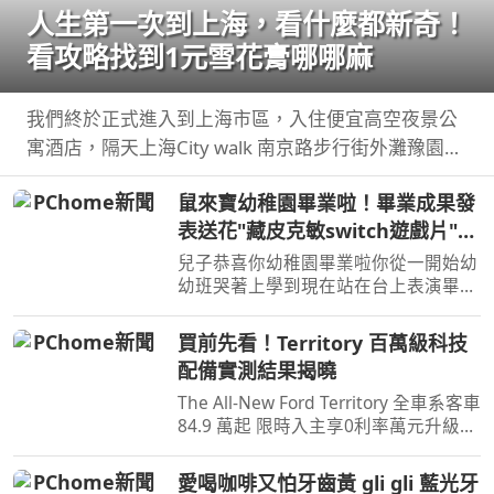
人生第一次到上海，看什麼都新奇！
看攻略找到1元雪花膏哪哪麻
我們終於正式進入到上海市區，入住便宜高空夜景公
寓酒店，隔天上海City walk 南京路步行街外灘豫園。
第一次來感覺什麼 ...
鼠來寶幼稚園畢業啦！畢業成果發
表送花"藏皮克敏switch遊戲片"驚
喜【Bobo TV】
兒子恭喜你幼稚園畢業啦你從一開始幼
幼班哭著上學到現在站在台上表演畢業
成果展你真的成長很多也長大了接下來
你即將要上小學 ...
買前先看！Territory 百萬級科技
配備實測結果揭曉
The All-New Ford Territory 全車系客車
84.9 萬起 限時入主享0利率萬元升級旗
艦饗宴三件組(含舊換新及貨物稅減徵
補助) 預約試 ...
愛喝咖啡又怕牙齒黃 gli gli 藍光牙