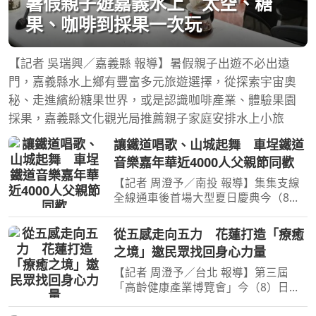
暑假親子遊嘉義水上 太空、糖
果、咖啡到採果一次玩
【記者 吳瑞興／嘉義縣 報導】暑假親子出遊不必出遠
門，嘉義縣水上鄉有豐富多元旅遊選擇，從探索宇宙奧
秘、走進繽紛糖果世界，或是認識咖啡產業、體驗果園
採果，嘉義縣文化觀光局推薦親子家庭安排水上小旅
讓鐵道唱歌、山城起舞 車埕鐵道
音樂嘉年華近4000人父親節同歡
【記者 周澄予／南投 報導】集集支線
全線通車後首場大型夏日慶典今（8）
日在車埕熱鬧登場！交通部觀光署日月
潭國家風景區管理處舉辦「2026車埕
從五感走向五力 花蓮打造「療癒
鐵道音樂嘉年華—讓鐵道唱歌，讓山城
之境」邀民眾找回身心力量
起舞」，結合鐵道、音樂
【記者 周澄予／台北 報導】第三屆
「高齡健康產業博覽會」今（8）日邁
入第二天，適逢父親節及週末假期，台