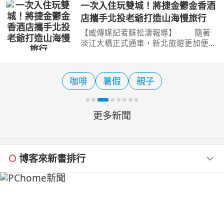
北世貿一館人潮絡繹不絕。花蓮縣政府
一次入住玩雙城！將捷金鬱金香酒
以「花蓮‧療癒之境」打造沉浸式主題
店攜手北投老爺打造山海慢旅行
展區，透過視、聽、嗅、
【威傳媒記者蘇松濤報導】 隨著
淡江大橋正式通車，新北旅遊更加便
利！現在一趟旅程即可同時感受山林溫
泉與河岸風光的雙重魅力。坐落於淡水
河岸第一排的將捷金鬱金香酒店，攜手
咖啡
暑假
親子
北投老爺酒店推出跨區旅
更多新聞
博客來新書排行