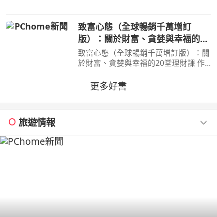
之旅 楊双子虛構譯作《臺灣漫遊錄》
華麗面世 「我們一起吃遍臺島吧！」
致富心態（全球暢銷千萬增訂
――青山千鶴子（
版）：關於財富、貪婪與幸福的20
堂理財課
致富心態（全球暢銷千萬增訂版）：關
於財富、貪婪與幸福的20堂理財課 作
者：摩根．豪瑟 Morgan Housel 周玉
文 林俊宏 出版社：天下文化出版社
更多好書
出版日期：2026-02-02 00:00:00 特
別收錄２篇彩蛋加碼
旅遊情報