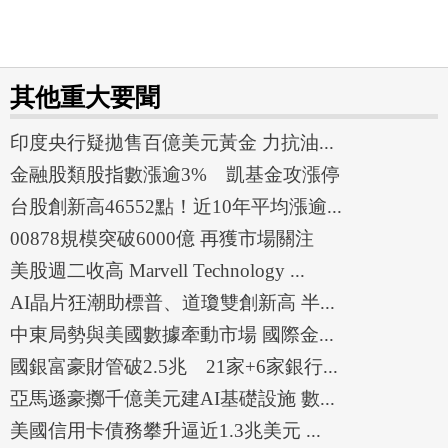
其他重大要聞
印度央行疑拋售百億美元黃金 力抗油...
金融股類股指數漲逾3% 凱基金攻漲停
台股創新高46552點！近10年平均漲逾...
00878規模突破6000億 再獲市場關注
美股週二收高 Marvell Technology ...
AI晶片狂潮助標普、道瓊雙創新高 半...
中東局勢與美國數據牽動市場 國際金...
國銀富豪財管破2.5兆 21家+6家銀行...
亞馬遜豪擲千億美元建AI基礎設施 數...
美國信用卡債務攀升逼近1.3兆美元 ...