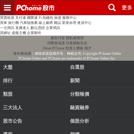
登入
註冊
PChome首頁
線上購物
24h購物
書店
露天拍賣
比比昂代購
新聞
/
氣象
股市
個人新聞台
廣告刊登
加入聯播網
全球購物
買賣租屋
支付連
國際連
Pi 拍錢包
旅遊
服務中心
買車
旅行團
汽車險推薦
線上麻將
雜誌
星座命理
會員中心
一元簡訊
直播達人
數位憑證
企業簡訊
買網址
虛擬主機
企業郵件
廣告刊登
隱私權聲明
消費者保護
兒童網路安全
About PChome
投資人聯絡
徵才
著作權保護
｜網路家庭版權所有、轉載必究
‧Copyright PChome Online
PChome Online and PChome are trademarks of PChome Online Inc.
大盤
自選股
排行
新聞
類股
分類報價
三大法人
融資融券
股市公告
個股分析