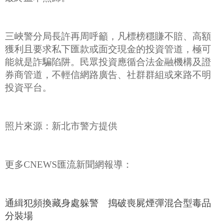
三峽警分局長許再周呼籲，凡標榜穩賺不賠、高額
獲利且要求私下匯款或面交現金的投資管道，極可
能就是詐騙陷阱。民眾投資應循合法金融機構及證
券商管道，不輕信網路廣告、社群群組或來路不明
投資平台。
照片來源：新北市警方提供
更多CNEWS匯流新聞網報導：
通緝犯頻換藏身處躲警 搗破喪屍煙彈混合型毒品
分裝場