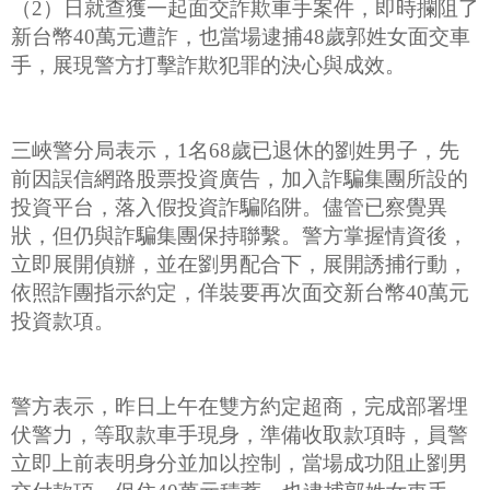
（2）日就查獲一起面交詐欺車手案件，即時攔阻了
新台幣40萬元遭詐，也當場逮捕48歲郭姓女面交車
手，展現警方打擊詐欺犯罪的決心與成效。
三峽警分局表示，1名68歲已退休的劉姓男子，先
前因誤信網路股票投資廣告，加入詐騙集團所設的
投資平台，落入假投資詐騙陷阱。儘管已察覺異
狀，但仍與詐騙集團保持聯繫。警方掌握情資後，
立即展開偵辦，並在劉男配合下，展開誘捕行動，
依照詐團指示約定，佯裝要再次面交新台幣40萬元
投資款項。
警方表示，昨日上午在雙方約定超商，完成部署埋
伏警力，等取款車手現身，準備收取款項時，員警
立即上前表明身分並加以控制，當場成功阻止劉男