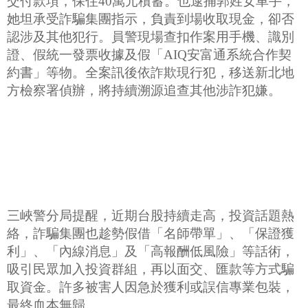
交付款項，保住40萬元積蓄。也逮捕郭姓女車手，
她坦承受詐騙集團指示，負責到場收取現金，卻否
認涉及其他犯行。員警現場查扣作案用手機、識別
證、假統一發票收據及假「AIQ安富通系統合作契
約書」等物。全案訊後依詐欺現行犯，移送新北地
方檢察署偵辦，將持續溯源追查其他涉詐犯嫌。
三峽警分局提醒，近期台股持續走高，投資話題熱
絡，詐騙集團也趁勢假借「名師帶單」、「保證獲
利」、「內線消息」及「高報酬低風險」等話術，
吸引民眾加入投資群組，再以面交、匯款等方式騙
取資金。許多被害人因急於獲利或誤信專業包裝，
最終血本無歸。