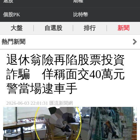
選股
期權
個股PK
比特幣
大盤
自選股
排行
新聞
熱門新聞
退休翁險再陷股票投資
詐騙 佯稱面交40萬元
警當場逮車手
2026-06-03 22:01:31 匯流新聞網