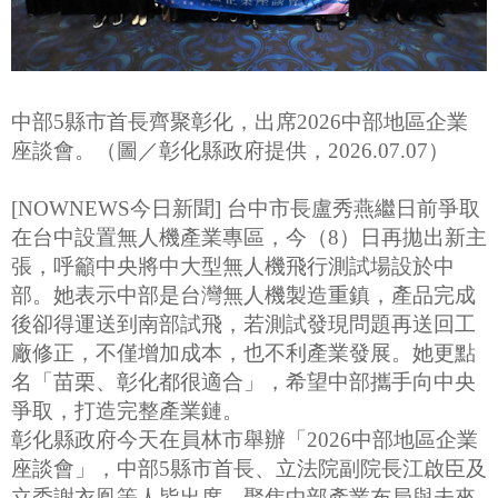
中部5縣市首長齊聚彰化，出席2026中部地區企業
座談會。（圖／彰化縣政府提供，2026.07.07）
[NOWNEWS今日新聞] 台中市長盧秀燕繼日前爭取
在台中設置無人機產業專區，今（8）日再拋出新主
張，呼籲中央將中大型無人機飛行測試場設於中
部。她表示中部是台灣無人機製造重鎮，產品完成
後卻得運送到南部試飛，若測試發現問題再送回工
廠修正，不僅增加成本，也不利產業發展。她更點
名「苗栗、彰化都很適合」，希望中部攜手向中央
爭取，打造完整產業鏈。
彰化縣政府今天在員林市舉辦「2026中部地區企業
座談會」，中部5縣市首長、立法院副院長江啟臣及
立委謝衣鳯等人皆出席，聚焦中部產業布局與未來