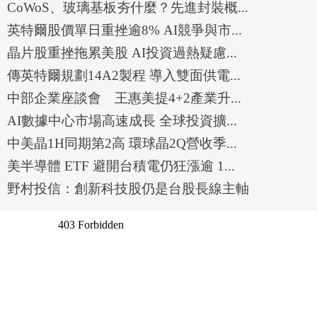
CoWoS、玻璃基板夯什麼？先進封裝概...
英特爾股價單日重挫逾8% AI競爭與市...
晶片股重挫拖累美股 AI投資過熱疑慮...
傳英特爾規劃14A2製程 導入雙面供電...
中部企業座談會 王惠美提4+2產業升...
AI數據中心市場高速成長 全球投資擴...
中美晶1H同期第2高 環球晶2Q營收季...
美半導體 ETF 避開台積電仍狂漲逾 1...
野村投信：創新科技股仍是台股長線主軸