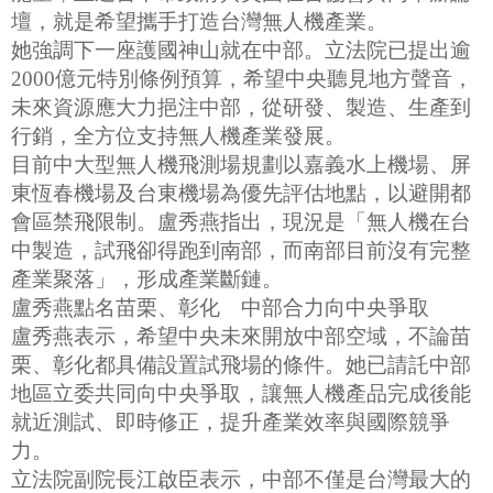
壇，就是希望攜手打造台灣無人機產業。
她強調下一座護國神山就在中部。立法院已提出逾
2000億元特別條例預算，希望中央聽見地方聲音，
未來資源應大力挹注中部，從研發、製造、生產到
行銷，全方位支持無人機產業發展。
目前中大型無人機飛測場規劃以嘉義水上機場、屏
東恆春機場及台東機場為優先評估地點，以避開都
會區禁飛限制。盧秀燕指出，現況是「無人機在台
中製造，試飛卻得跑到南部，而南部目前沒有完整
產業聚落」，形成產業斷鏈。
盧秀燕點名苗栗、彰化 中部合力向中央爭取
盧秀燕表示，希望中央未來開放中部空域，不論苗
栗、彰化都具備設置試飛場的條件。她已請託中部
地區立委共同向中央爭取，讓無人機產品完成後能
就近測試、即時修正，提升產業效率與國際競爭
力。
立法院副院長江啟臣表示，中部不僅是台灣最大的