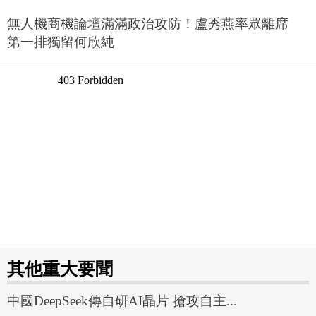
無人機商機論壇滿滿政治攻防！盧秀燕率眾離席
第一排獨留何欣純
其他重大要聞
中國DeepSeek傳自研AI晶片 搶攻自主...