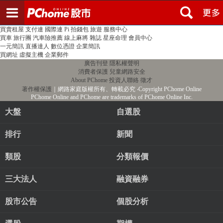
登入
註冊
PChome首頁
線上購物
24h購物
書店
露天拍賣
比比昂代購
新聞
/
氣象
股市
個人新聞台
廣告刊登
加入聯播網
全球購物
買賣租屋
支付連
國際連
Pi 拍錢包
旅遊
服務中心
買車
旅行團
汽車險推薦
線上麻將
雜誌
星座命理
會員中心
一元簡訊
直播達人
數位憑證
企業簡訊
買網址
虛擬主機
企業郵件
廣告刊登
隱私權聲明
消費者保護
兒童網路安全
About PChome
投資人聯絡
徵才
著作權保護
｜網路家庭版權所有、轉載必究
‧Copyright PChome Online
PChome Online and PChome are trademarks of PChome Online Inc.
大盤
自選股
排行
新聞
類股
分類報價
三大法人
融資融券
股市公告
個股分析