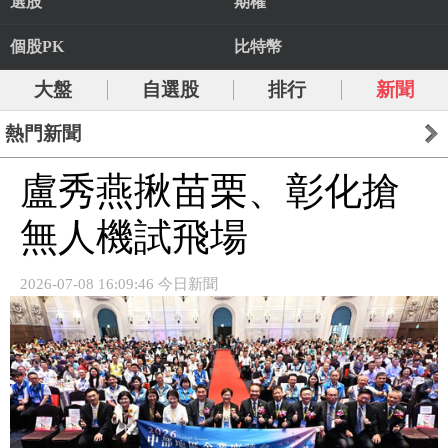
選股
期權
個股PK
比特幣
大盤
自選股
排行
新聞
熱門新聞
盧秀燕揪苗栗、彰化搶
無人機試飛場
2026-07-08 16:09:46 今日新聞