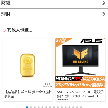
財經
理財
其他人也逛...
【點睛品】貳台錢 黃金金條_計
ASUS VG27AQL5A HDR電競螢
價黃金
幕(27型/2K/210Hz/0.3ms/HDMI/
DP/IPS)