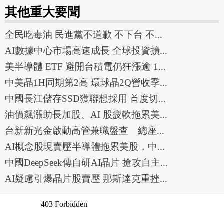
其他重大要聞
全民吃毒油 民進黨不道歉 不下台 不...
AI數據中心市場高速成長 全球投資擴...
美半導體 ETF 避開台積電仍狂漲逾 1...
中美晶1H同期第2高 環球晶2Q營收季...
中國長江儲存SSD獲聯想採用 首度切...
油價飆漲助長加股、AI 股疲軟拖累美...
台新新光金啟動高管兼職盤查 總座...
AI概念股現賣壓半導體拖累美股，中...
中國DeepSeek傳自研AI晶片 搶攻自主...
AI疑慮引爆晶片股賣壓 那斯達克重挫...