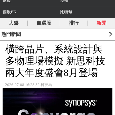
選股
期權
個股PK
比特幣
大盤
自選股
排行
新聞
熱門新聞
橫跨晶片、系統設計與
多物理場模擬 新思科技
兩大年度盛會8月登場
2026-07-08 16:28:32 科技島