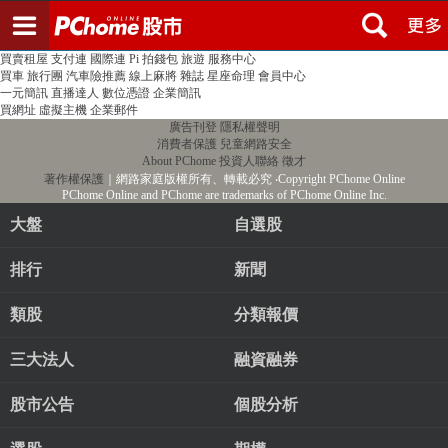
登入
註冊
PChome首頁
線上購物
24h購物
書店
露天拍賣
比比昂代購
新聞
/
氣象
股市
個人新聞台
廣告刊登
加入聯播網
全球購物
買賣租屋
支付連
國際連
Pi 拍錢包
旅遊
服務中心
買車
旅行團
汽車險推薦
線上麻將
雜誌
星座命理
會員中心
一元簡訊
直播達人
數位憑證
企業簡訊
買網址
虛擬主機
企業郵件
廣告刊登
隱私權聲明
消費者保護
兒童網路安全
About PChome
投資人聯絡
徵才
著作權保護
｜網路家庭版權所有、轉載必究
‧Copyright PChome Online
PChome Online and PChome are trademarks of PChome Online Inc.
大盤
自選股
排行
新聞
類股
分類報價
三大法人
融資融券
股市公告
個股分析