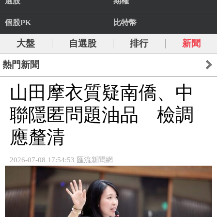
選股
期權
個股PK
比特幣
大盤
自選股
排行
新聞
熱門新聞
山田摩衣質疑南僑、中
聯隱匿問題油品 檢調
應釐清
2026-07-08 17:54:53 匯流新聞網