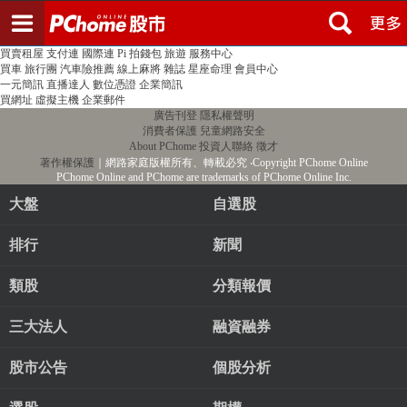
登入
註冊
PChome首頁
線上購物
24h購物
書店
露天拍賣
比比昂代購
新聞
/
氣象
股市
個人新聞台
廣告刊登
加入聯播網
全球購物
買賣租屋
支付連
國際連
Pi 拍錢包
旅遊
服務中心
買車
旅行團
汽車險推薦
線上麻將
雜誌
星座命理
會員中心
一元簡訊
直播達人
數位憑證
企業簡訊
買網址
虛擬主機
企業郵件
廣告刊登
隱私權聲明
消費者保護
兒童網路安全
About PChome
投資人聯絡
徵才
著作權保護
｜網路家庭版權所有、轉載必究
‧Copyright PChome Online
PChome Online and PChome are trademarks of PChome Online Inc.
大盤
自選股
排行
新聞
類股
分類報價
三大法人
融資融券
股市公告
個股分析