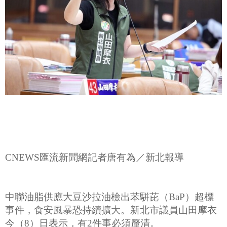
CNEWS匯流新聞網記者唐有為／新北報導
中聯油脂供應大豆沙拉油檢出苯駢芘（BaP）超標
事件，食安風暴恐持續擴大。新北市議員山田摩衣
今（8）日表示，有2件事必須釐清。