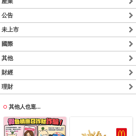
產業
公告
未上市
國際
其他
財經
理財
其他人也逛...