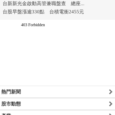
台新新光金啟動高管兼職盤查 總座...
台股早盤漲逾330點 台積電衝2455元
熱門新聞
股市動態