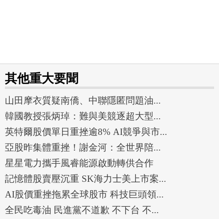
其他重大要聞
山田摩衣質疑南僑、中聯隱匿問題油...
韓國教授張炳琸：難與美競逐超大型...
英特爾股價單日重挫逾8% AI競爭與市...
亞股昨集體重挫！謝金河：全世界陪...
星星電力攜手風睿能源啟動轉供合作
記憶體股賣壓沉重 SK海力士美上市案...
AI股價重挫拖累全球股市 科技巨頭領...
全民吃毒油 民進黨不道歉 不下台 不...