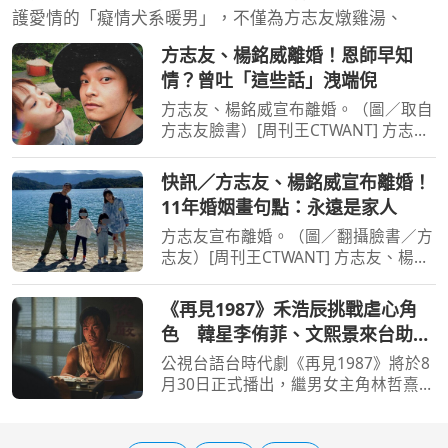
護愛情的「癡情犬系暖男」，不僅為方志友燉雞湯、
方志友、楊銘威離婚！恩師早知
情？曾吐「這些話」洩端倪
方志友、楊銘威宣布離婚。（圖／取自
方志友臉書）[周刊王CTWANT] 方志
友、楊銘威宣布離婚！兩人2015年奉
子成婚，結婚11年育有一子一女，今年
快訊／方志友、楊銘威宣布離婚！
3月才爆出婚變，方志友5月公開露面時
11年婚姻畫句點：永遠是家人
還強調從未協議離婚，未料
方志友宣布離婚。（圖／翻攝臉書／方
志友）[周刊王CTWANT] 方志友、楊銘
威宣布離婚！兩人2015年奉子成婚，
結婚11年育有一子一女，今年3月才爆
《再見1987》禾浩辰挑戰虐心角
出婚變，方志友5月公開露面時還強調
色 韓星李侑菲、文熙景來台助
從未協議離婚，未料今（10
陣
公視台語台時代劇《再見1987》將於8
月30日正式播出，繼男女主角林哲熹、
方志友角色預告曝光後，官方再釋出第
三波「中銘篇」角色預告，聚焦禾浩辰
飾演的斯文青年張中銘。劇中他為守護