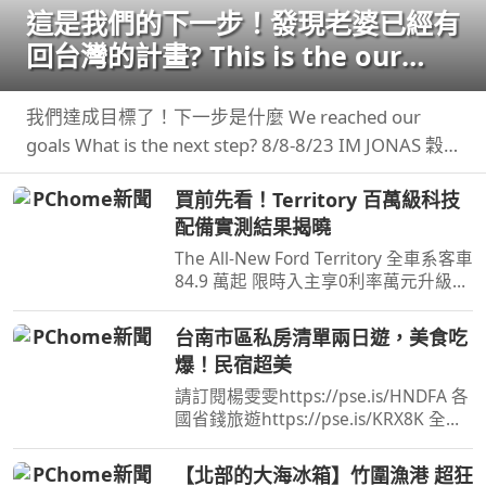
這是我們的下一步！發現老婆已經有
回台灣的計畫? This is the our
next step
我們達成目標了！下一步是什麼 We reached our
goals What is the next step? 8/8-8/23 IM JONAS 穀
卡卡 專屬限時團購
買前先看！Territory 百萬級科技
配備實測結果揭曉
The All-New Ford Territory 全車系客車
84.9 萬起 限時入主享0利率萬元升級旗
艦饗宴三件組(含舊換新及貨物稅減徵
補助) 預約試 ...
台南市區私房清單兩日遊，美食吃
爆！民宿超美
請訂閱楊雯雯https://pse.is/HNDFA 各
國省錢旅遊https://pse.is/KRX8K 全台
旅居文旅住宿折扣碼：NANCY ...
【北部的大海冰箱】竹圍漁港 超狂