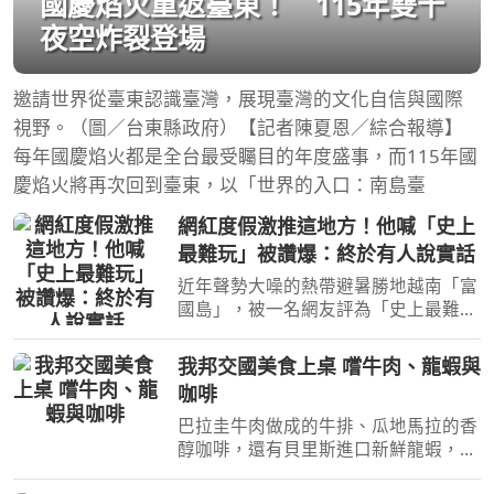
國慶焰火重返臺東！ 115年雙十
夜空炸裂登場
邀請世界從臺東認識臺灣，展現臺灣的文化自信與國際
視野。（圖／台東縣政府）【記者陳夏恩／綜合報導】
每年國慶焰火都是全台最受矚目的年度盛事，而115年國
慶焰火將再次回到臺東，以「世界的入口：南島臺
網紅度假激推這地方！他喊「史上
最難玩」被讚爆：終於有人說實話
近年聲勢大噪的熱帶避暑勝地越南「富
國島」，被一名網友評為「史上最難玩
的地方」。（圖／取自pixabay）[周刊
王CTWANT] 近年聲勢大噪的熱帶避暑
我邦交國美食上桌 嚐牛肉、龍蝦與
勝地越南「富國島」，近日在社群平台
咖啡
上引爆激烈論戰！一名網
巴拉圭牛肉做成的牛排、瓜地馬拉的香
醇咖啡，還有貝里斯進口新鮮龍蝦，邦
交國在台推廣進口產品！經濟部與貿協