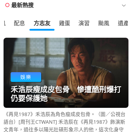
最新熱搜
風
配息
方志友
雞蛋
演習
颱風
遺產
娛樂
禾浩辰瘦成皮包骨 慘遭酷刑爆打
仍要保護她
《再見1987》禾浩辰為角色瘦成皮包骨。（圖／公視台
語台）[周刊王CTWANT] 禾浩辰在《再見1987》飾演斯
文青年，過往多以陽光壯碩形象示人的他，這次化身守