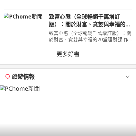
死要求淀治出手相助，與此同時想消除
死之惡魔的公安也企圖與淀治接觸。夾
致富心態（全球暢銷千萬增訂
在兩個選項之間感到
版）：關於財富、貪婪與幸福的20
堂理財課
致富心態（全球暢銷千萬增訂版）：關
於財富、貪婪與幸福的20堂理財課 作
者：摩根．豪瑟 Morgan Housel 周玉
文 林俊宏 出版社：天下文化出版社
更多好書
出版日期：2026-02-02 00:00:00 特
別收錄２篇彩蛋加碼
旅遊情報