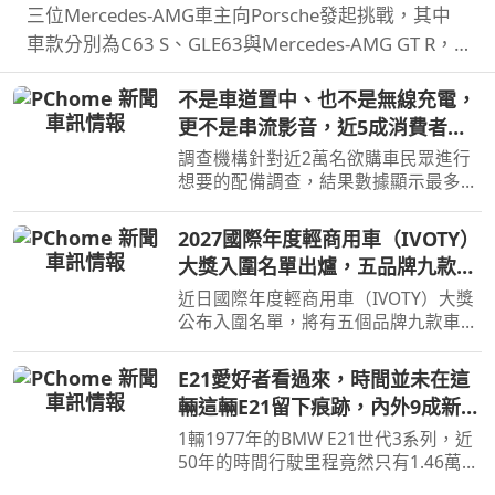
三位Mercedes-AMG車主向Porsche發起挑戰，其中
車款分別為C63 S、GLE63與Mercedes-AMG GT R，
而Porsche則是Cayman GT4 RS、Cayenne Coupe
不是車道置中、也不是無線充電，
Turbo GT與911 GT3 RS，結果就是賓士全軍覆沒。
更不是串流影音，近5成消費者想
要的配備竟是加熱座椅
調查機構針對近2萬名欲購車民眾進行
想要的配備調查，結果數據顯示最多人
想要的配備不是無線充電、串流功能，
而竟然是加熱座椅。
2027國際年度輕商用車（IVOTY）
大獎入圍名單出爐，五品牌九款車
角逐最後勝利
近日國際年度輕商用車（IVOTY）大獎
公布入圍名單，將有五個品牌九款車型
進入最終決選，預計9/14將會公布得獎
者。
E21愛好者看過來，時間並未在這
輛這輛E21留下痕跡，內外9成新
里程僅1.46萬公里
1輛1977年的BMW E21世代3系列，近
50年的時間行駛里程竟然只有1.46萬公
里而已，日前於拍賣網站上進行出售，