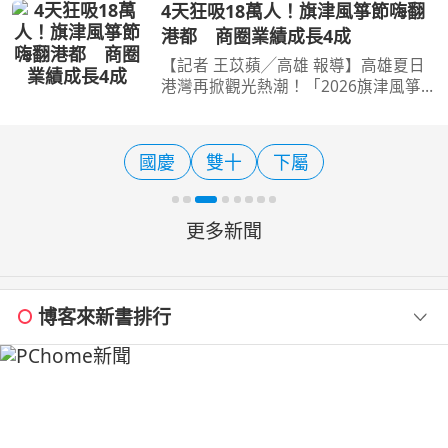
10日推廣巴拉圭、瓜地馬拉與貝里斯的
4天狂吸18萬人！旗津風箏節嗨翻
產品，並邀請合作的通路貴族世家、元
港都 商圈業績成長4成
家水產與艾加咖分享滴
【記者 王苡蘋╱高雄 報導】高雄夏日
港灣再掀觀光熱潮！「2026旗津風箏
節暨氣墊水樂園」9日晚間精彩落幕，
兩個週末共4天活動累計吸引逾18萬人
次湧入旗津海水浴場，不僅巨型風箏、
國慶
雙十
下屬
氣墊水樂園及夜間表演吸睛
更多新聞
博客來新書排行