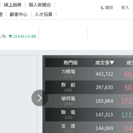
線上麻將
個人新聞台
登入
證
顧客中心
人才招募
登入
.70
▼-214.90 (-0.48)