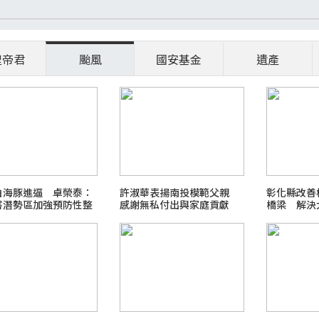
聖帝君
颱風
國安基金
遺產
白海豚進逼 卓榮泰：
許淑華表揚南投模範父親
彰化縣改善
害潛勢區加強預防性整
感謝無私付出與家庭貢獻
橋梁 解決
問題