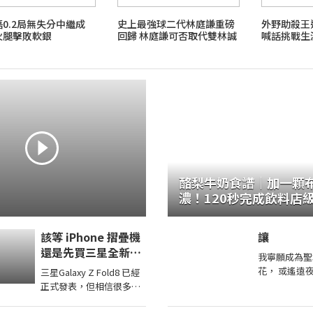
0.2局無失分中繼成
史上最強球二代林庭謙重磅
外野助殺王
火腿擊敗軟銀
回歸 林庭謙可否取代雙林誠
喊話挑戰生
為戰神吸鈔機?
酪梨牛奶食譜｜加一顆
濃！120秒完成飲料店
昔｜imami 旗艦豆漿機
該等 iPhone 摺疊機
讓
還是先買三星全新
我寧願成為聖
Galaxy Z Fold8從價
花， 或遙遠
三星Galaxy Z Fold8 已經
格到 Z Fold8 開箱上
淚。 讓 軟香輕紅 嫁與春水，
正式發表，但相信很多果
手分析
讓 蝴蝶死吻
粉心裡還在猶豫：到底該
瑰， 讓