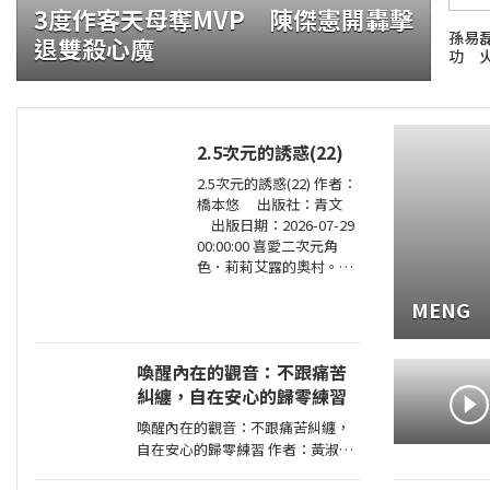
3度作客天母奪MVP 陳傑憲開轟擊
孫易磊
退雙殺心魔
功 
2.5次元的誘惑(22)
2.5次元的誘惑(22) 作者：
橋本悠 出版社：青文
出版日期：2026-07-29
00:00:00 喜愛二次元角
色．莉莉艾露的奧村。今
年漫畫研究社成員們再次
MENG
享受了暑假集訓，不過奧
村卻暗自煩惱著，懷疑自
己是否變成了
喚醒內在的觀音：不跟痛苦
糾纏，自在安心的歸零練習
喚醒內在的觀音：不跟痛苦糾纏，
自在安心的歸零練習 作者：黃淑文
出版社：方智 出版日期：