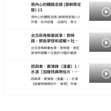
2026-08-01 00:00:00 ＜內容簡介
我內心的糟糕念頭 (首刷限定
＞ 你認識真正的觀音嗎？你願成為
版) 13
自己的觀音，接住生命中的一切
嗎？ 真正的
我內心的糟糕念頭 (首刷限定版) 13
作者：桜井紀雄 出版社：東立
出版日期：2026-07-29 00:00:00 這
次居然開始同居？時間是測驗即將
台北街角解憂故事：那條
到來的寒假。京太郎居然面臨得到
路、那些夢想和感觸＋社長
山田家寄住的狀況！住在同一個屋
的70幅手繪插圖
簷
台北街角解憂故事：那條路、那些
夢想和感觸＋社長的70幅手繪插圖
作者： 出版社：商周出版 出版
日期：2026-08-06 00:00:00 讀懂商
因與聿．案簿錄（漫畫）1：
場的起落、情感的流轉， 在充滿記
水漬【加贈特典明信片．漣
憶的城市與自己相遇。 人生像一條
漪】
河
因與聿．案簿錄（漫畫）1：水漬
【加贈特典明信片．漣漪】 作者：
AKRU 出版社：蓋亞原動力 出
版日期：2026-08-01 00:00:00 臺日
共同製作、同步連載，人氣漫畫家
AKRU．輕小說天后護玄，強強聯
手！人與鬼