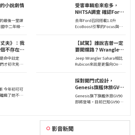
同時也預告#2戶在巴黎車展
論的小說劇情
受害車輛愈來愈多，
亮相，近日smart就透過壁畫
NHTSA調查 確認Ford
公布#2量產版樣貌。
1.0升EcoBoost引擎正
的最後一堂課
去年Ford召回搭載1.0升
時皮帶會產生碎屑導致
 國中二年級的
EcoBoost引擎的Focus與
引擎鎖死
氣，牆上的榮
Fiesta，因發生失去動力或引
而微微捲起。
擎鎖死情況，對此NHTSA也
大丈夫》：我
【試駕】誰說吉普一定
公室外，手
進入調查，之後甚至還擴大
一個不存在的
要開爛路？Wrangler
範圍和技術工程分析，如今
Sahara開在平路一樣
則確認原因了。
是命中註定
Jeep Wrangler Sahara相比
順！
們才初次見
Rubicon來說是更偏向On
，我是戀愛高
Road的，全車同色烤漆、更
，我很清楚這
大的鋁圈，還有越野設定，
採對開門式設計，
之間的那種感
但這不表示Sahara的越野能
Genesis旗艦休旅GV90
力就比較弱，絕大多數的越
斯 今年初可可
即將現身
野路面Sahara還是可以輕鬆
離職了她不當
Genesis旗下旗艦休旅GV90
通過，但就跟標題講的一
年暑假後她就
即將登場，目前已知GV90將
樣…
時問她不是很
會採對開式車門設計，而動
小朋友嗎捨得
力部分預計將會純電系統。
影音新聞