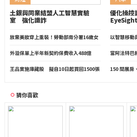
土銀與同業結盟人工智慧實驗
優化操控
室 強化識詐
EyeSig
GR86 
放棄美妝穿上重裝！勞動部南分署16歲女
以智慧移動
銲將 全國技能競賽奪牌
價值。和運
外溢保單上半年新契約保費收入488億
當阿法特巴
超越去年全年
年的慢調肌
王品實施庫藏股 擬自10日起買回1500張
150 間展
裝專區同步亮相
音響大展台
猜你喜歡