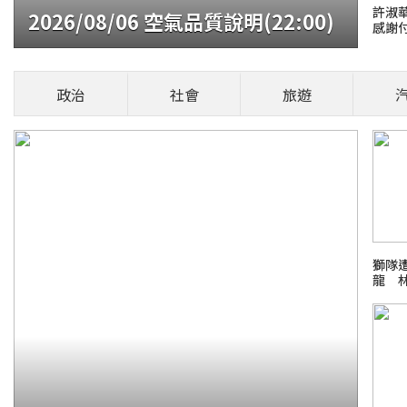
許淑
2026/08/06 空氣品質說明(22:00)
感謝
貓咪翻
言」再摸
政治
社會
旅遊
火報記者 張舜傑
部位，是否能撫摸
安風暴：大豆沙拉油(苯駢芘)超標
場菜鳥生存
獅隊
龍 
26 FIFA世界盃足球賽
新霸凌新聞事件！零容忍
日本熊本
檢爭議案件進度整理
話題熱搜 PCho