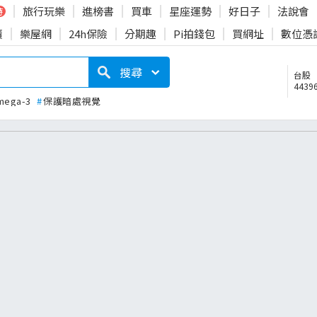
旅行玩樂
進榜書
買車
星座運勢
好日子
法說會
時
賣
樂屋網
24h保險
分期趣
Pi拍錢包
買網址
數位憑
搜尋
台股
44396
mega-3
#
保護暗處視覺