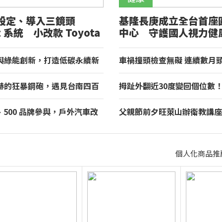
設定、導入三鏡頭
基隆長庚成立全台首座
ht 系統 小改款 Toyota
中心 守護國人視力健
正式登場
與綠能創新，打造低碳永續新
車禍撞頭檢查無礙 連續數月
租車榮獲國家品牌玉山獎！
赫的狂暴鋼砲，遇見台南四百
拇趾外翻近30度變回個位數
理與舌尖上的AMG！
重返登山活動
房、500 品牌參與，戶外汽車改
父親節前夕旺萊山辦衛教講座
 2026 TAA 國際 HI-END
百餘人参加 「Dr.Liu」品
北君悅登場
梨台灣寶
個人化商品推