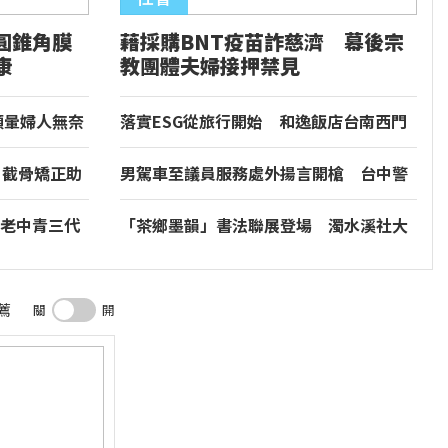
圓錐角膜
藉採購BNT疫苗詐慈濟 幕後宗
康
教團體夫婦接押禁見
頭暈婦人無奈
落實ESG從旅行開始 和逸飯店台南西門
館推食農教育與文化走讀
！截骨矯正助
男駕車至議員服務處外揚言開槍 台中警
逮人法辦
老中青三代
「茶鄉墨韻」書法聯展登場 濁水溪社大
牌強調台灣鳳
以筆墨深耕社區藝文
薦
關
開