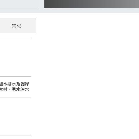
禁忌
CoWoS、玻璃基板夯
懂AI供應鏈受惠股
隨著AI、高效能運算（HPC）與資料中心快
板本排水及護岸
主題之一。過去晶片只要持續縮小製程，就能
大村、秀水淹水
升