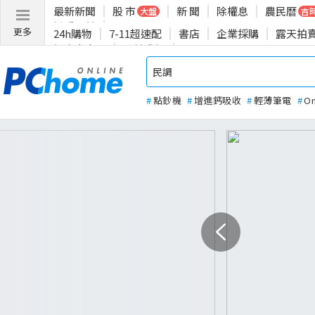
最新新聞
股 市
新 聞
除權息
農民曆
大盤
吉
揪愛公益
更多
24h購物
7-11超速配
書店
企業採購
露天拍
投資人專區
關於我們
#
點鈔機
#
增進鈣吸收
#
輕薄筆電
#
O