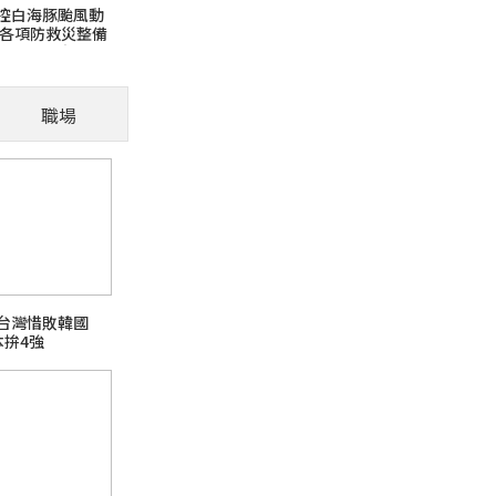
控白海豚颱風動
實各項防救災整備
「肢體語
意颱風訊息避免
域登高災害危險
職場
」，腹部是其脆弱
被摸 貓咪主動
賽台灣惜敗韓國
本拚4強
【釣魚日記】發現新大陸
buffer 點心水果宵夜
熱門旅遊話題