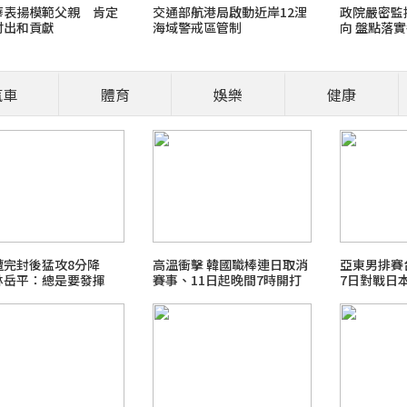
華表揚模範父親 肯定
交通部航港局啟動近岸12浬
政院嚴密監
付出和貢獻
海域警戒區管制
向 盤點落
肚子就是想討摸？先看看牠們的其他
呼籲民眾注
進入山區海
摸 !
區域
汽車
體育
娛樂
健康
／報導 貓咪翻肚子代表對環境感到放鬆與信任，但不一定代表「同意被摸
仍需結合其他肢體語言綜合判斷。 翻肚子可能代表信任，但不代表一定想
遭完封後猛攻8分降
高溫衝擊 韓國職棒連日取消
亞東男排
林岳平：總是要發揮
賽事、11日起晚間7時開打
7日對戰日
強震台股大跌台股731大漲老鵝特搜
me旅行玩樂