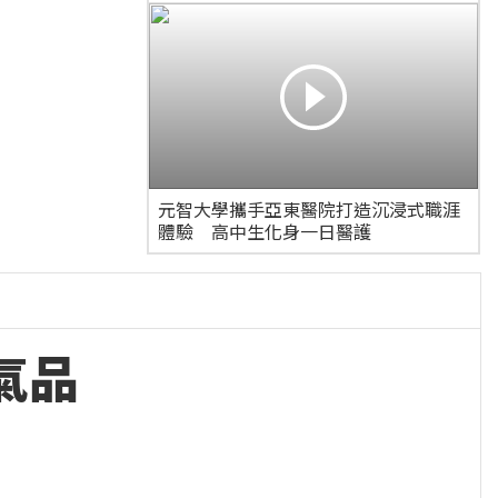
元智大學攜手亞東醫院打造沉浸式職涯
體驗 高中生化身一日醫護
空氣品