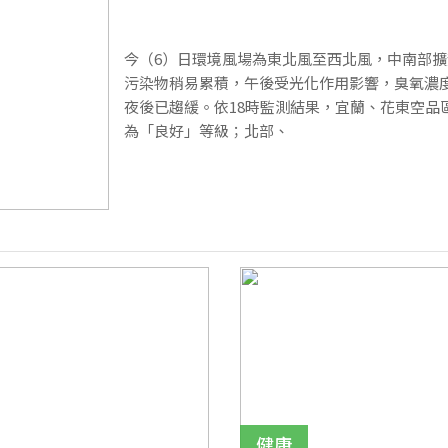
今（6）日環境風場為東北風至西北風，中南部
污染物稍易累積，午後受光化作用影響，臭氧濃
夜後已趨緩。依18時監測結果，宜蘭、花東空品
為「良好」等級；北部、