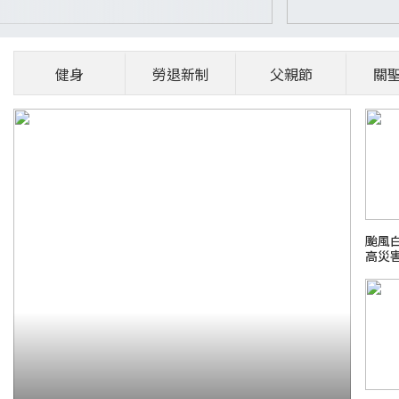
健身
勞退新制
父親節
關
颱風
高災
備