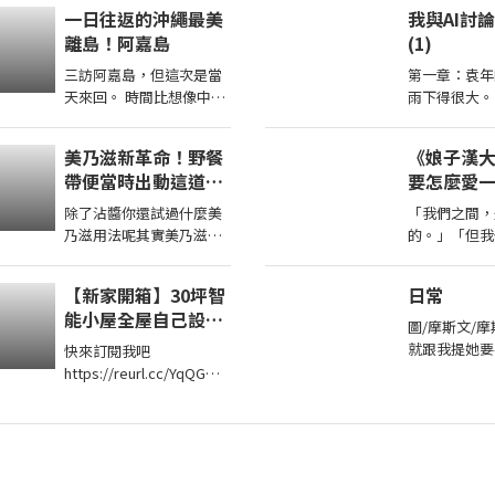
現在入手Z Fold8，還是繼
一日往返的沖繩最美
我與AI討
續等iPhone 的摺疊機 在
離島！阿嘉島
(1)
這部 ...
三訪阿嘉島，但這次是當
第一章：袁年
天來回。 時間比想像中的
雨下得很大。
還要充裕... 想要看阿嘉島
走廊瀰漫著濕
三天兩夜可以參考這支
譽榜因為老舊
美乃滋新革命！野餐
《娘子漢
https://youtu.be/ ...
堯禹舜站在辦
帶便當時出動這道，
要怎麼愛
保證小孩都超愛 日本
人？
除了沾醬你還試過什麼美
「我們之間，
男子的家庭料理
乃滋用法呢其實美乃滋炒
的。」「但我
TASTY NOTE
一炒真的很好吃，代表的
面。」「聽好
料理便是，但是今天我不
手、情史豐富
【新家開箱】30坪智
日常
用蝦仁，改成 ...
種感覺，你我
能小屋全屋自己設
覺，現
圖/摩斯文/摩
計！自己裝潢居然省
就跟我提她要
快來訂閱我吧
了100萬！
老師了所以今
https://reurl.cc/YqQGW0
不回學校了當
加入我們的會員
喜歡幼幼班的
https://reurl.cc/eExVK7
不
我的FB在這兒
https://reurl.cc/5d9p5q
我 ...