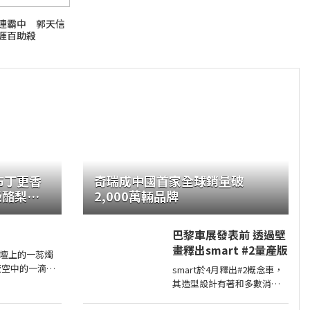
連霸中 郭天信
涯百助殺
布丁更香
奇瑞成中國首家全球銷量破
級酪梨奶
2,000萬輛品牌
巴黎車展發表前 透過壁
畫釋出smart #2量產版
壇上的一蕊燭
夜空中的一滴星
smart於4月釋出#2概念車，
其造型設計有著和多數消費
 夏日最後一瓣玫
者印象中smart該有的樣貌，