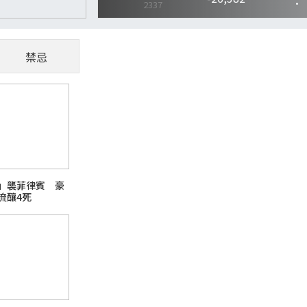
禁忌
CoWoS、玻璃基板夯
懂AI供應鏈受惠股
隨著AI、高效能運算（HPC）與資料中心快
」襲菲律賓 豪
主題之一。過去晶片只要持續縮小製程，就能
流釀4死
升