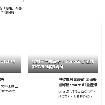
續留「惡棍」布魯
23億合約
tch的
採對開門式設計，Genesis旗艦休
旅GV90即將現身
5天
巴黎車展發表前 透過壁
畫釋出smart #2量產版
上
的世界盃故
smart於4月釋出#2概念車，
平台」這
其造型設計有著和多數消費
者印象中smart該有的樣貌，