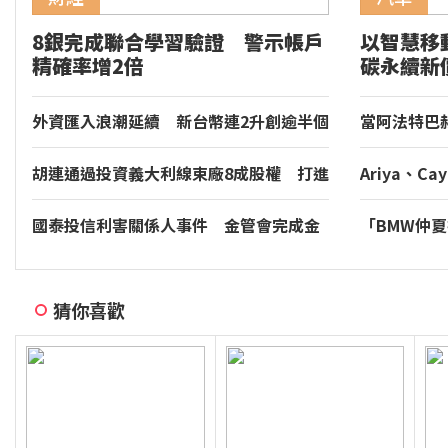
8銀完成聯合學習驗證 警示帳戶
以智慧移
精確率增2倍
碳永續新
家品牌玉
外資匯入浪潮延續 新台幣連2升創逾半個
當阿法特巴
月新高
年的慢調肌
胡連通過投資義大利線束廠8成股權 打進
Ariya、Cay
超跑供應鏈
等多款車型現身
符合噪音管
國泰投信利害關係人事件 金管會完成金
「BMW仲
檢
享尊榮豪華
實施。
猜你喜歡