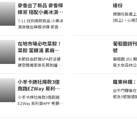
https://reurl.cc/eExVK7
麥香出了新品 麥香檸
緣份
我的FB在這兒
檬茶 搭配小美冰淇淋
https://reurl.cc/5d9p5q
偶爾在臉書上
新品 檸檬冰磚 好好
我 ...
(如上)，心
7-11 找到兩款新品 小美冰
喝喔
來。剛好早上
淇淋推出檸檬冰磚 麥香推
痴愛做夢」台
出檸檬茶 小美檸檬冰磚味
在回顧年輕時
道感覺比全家的更酸 麥香
在地市場必吃菜粽！
葡萄園詩刊 
檸檬茶有香味 但喝起來不
菜粽 當歸湯 素麻醬
號
酸 ...
乾麵台南美食 西港美
本節目由舒雅SPA舒活健
葡萄園 251 期 秋
食 街頭小吃 美食 美
康空間獨家掛名贊助播出
寫大安森林公園》
食推薦 旅遊 fyp
第一次體驗全身指油壓第
囂，多了一份綠意 
food taiwanfood
二小時499元 台南市安平
水泥叢林多出
小羊卡牌社捲款3億
羅東林鐵
streetfood
區育平五街79號
跑路EZWay 易利委
062985552 ...
出牛鬥驛後在
APP 老鵝特搜1836
號及3號隧道隧道。
小羊卡牌社捲款3億跑路
口應該已被土
EZWay 易利委APP 老鵝特
號隧道至今仍
搜1836 本期獎品2022
牛鬥橋上往左
CPBL 黃勇傳親筆簽名卡
延長至8月14日 ...