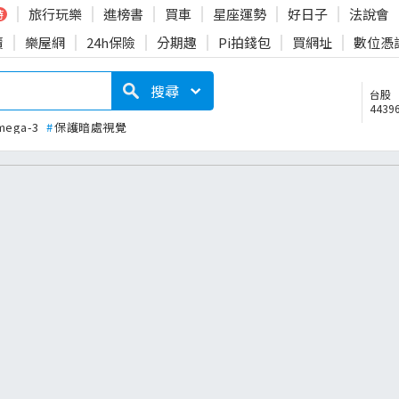
旅行玩樂
進榜書
買車
星座運勢
好日子
法說會
時
賣
樂屋網
24h保險
分期趣
Pi拍錢包
買網址
數位憑
搜尋
台股
44396
mega-3
#
保護暗處視覺