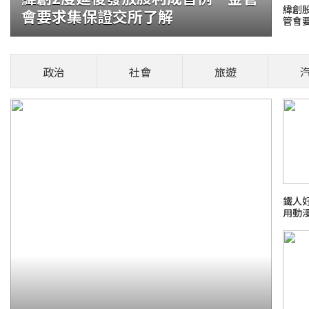
緯創
會要求集保證交所了解
管會
貓咪翻
言」再摸
政治
社會
旅遊
火報記者 張舜傑
部位，是否能撫摸
安風暴：大豆沙拉油(苯駢芘)超標
場菜鳥生存
鐵人
用動
26 FIFA世界盃足球賽
新霸凌新聞事件！零容忍
日本熊本
檢爭議案件進度整理
話題熱搜 PCho