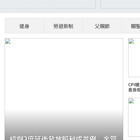
健身
勞退新制
父親節
關
CPI
食房
緯創2度延後發放股利成首例 金管