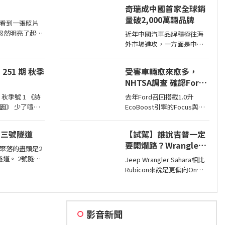
同時也預告#2戶在巴黎車展
奇瑞成中國首家全球銷
亮相，近日smart就透過壁畫
量破2,000萬輛品牌
公布#2量產版樣貌。
看到一張照片
裡忽然明亮了起
近年中國汽車品牌積極往海
看了一篇「白
外市場進攻，一方面是中國
長寫的貼文，
市場需求不足，另一方面是
瘋狂愛上
要擴展市場版圖，近日奇瑞
251 期 秋季
受害車輛愈來愈多，
宣布全球累積銷量突破2,000
NHTSA調查 確認Ford
萬輛，也是第一家達此成績
1.0升EcoBoost引擎正
的中國汽車品牌。
季號 1 《詩
去年Ford召回搭載1.0升
時皮帶會產生碎屑導致
 少了喧
EcoBoost引擎的Focus與
引擎鎖死
難能可貴
Fiesta，因發生失去動力或引
一
擎鎖死情況，對此NHTSA也
：三號隧道
【試駕】誰說吉普一定
進入調查，之後甚至還擴大
要開爛路？Wrangler
範圍和技術工程分析，如今
聚落的盡頭是2
Sahara開在平路一樣
則確認原因了。
 2號隧道
Jeep Wrangler Sahara相比
順！
石掩埋，不過3
Rubicon來說是更偏向On
存在。從台7丙
Road的，全車同色烤漆、更
岸上游方
大的鋁圈，還有越野設定，
但這不表示Sahara的越野能
力就比較弱，絕大多數的越
影音新聞
野路面Sahara還是可以輕鬆