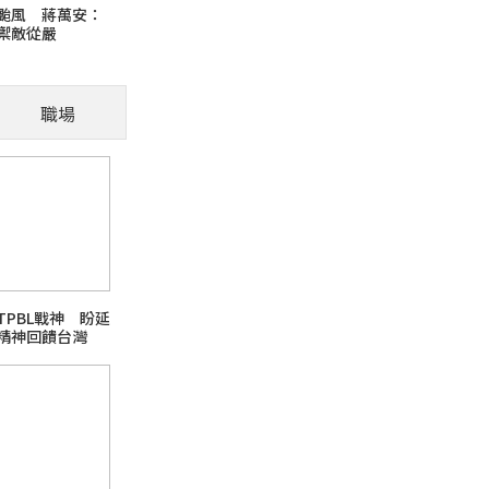
颱風 蔣萬安：
禦敵從嚴
「肢體語
職場
」，腹部是其脆弱
被摸 貓咪主動
TPBL戰神 盼延
精神回饋台灣
【釣魚日記】發現新大陸
buffer 點心水果宵夜
熱門旅遊話題