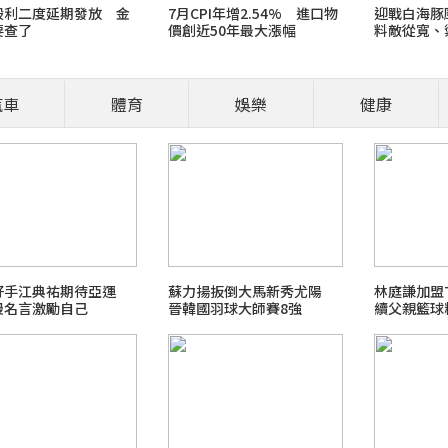
股利二度延期發放 金
7月CPI年增2.54% 進口物
迎戰白海豚
要查了
價創近50年最大漲幅
料敵從寬、
肚子就是想討摸？先看看牠們的其他
摸 !
汽車
體育
娛樂
健康
／報導 貓咪翻肚子代表對環境感到放鬆與信任，但不一定代表「同意被摸
仍需結合其他肢體語言綜合判斷。 翻肚子可能代表信任，但不代表一定想
好手江典祐期待亞運
蘇力揚扳倒大馬新秀尤陽
林庭謙加盟
漫名言激勵自己
晉韓國羽球大師賽8強
續父親籃球
強震台股大跌台股731大漲老鵝特搜
me旅行玩樂