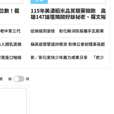
位數！截
115年美濃稻米品質競賽開跑 高
雄147論壇揭開好飯祕密、羅文裕
歌聲飄米香
老中青三代
從換裝到安檢 彰化縣消防局攜手瓦斯業
牌強調台灣鳳
者守護用氣安全
是人類乳突病
稱具疫苗管道詐慈濟 彰律公會前理事長起
結
訴接押
冒竟是口咽癌
影／彰化家扶少年展力成果分享 「炭少
年」勇敢挑戰蛻變成長
薦
關
開