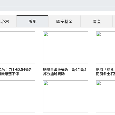
聖帝君
颱風
國安基金
遺產
破2%！7月漲2.54%外
颱風白海豚逼近 8/6至8/8
颱風「鯨魚
租機票漲不停
部分船班異動
雨引發土石