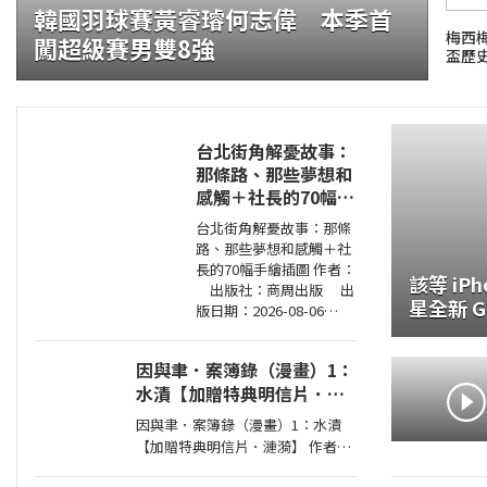
韓國羽球賽黃睿璿何志偉 本季首
梅西
闖超級賽男雙8強
盃歷
台北街角解憂故事：
那條路、那些夢想和
感觸＋社長的70幅手
繪插圖
台北街角解憂故事：那條
路、那些夢想和感觸＋社
長的70幅手繪插圖 作者：
該等 iP
出版社：商周出版 出
星全新 Ga
版日期：2026-08-06
Z Fol
00:00:00 讀懂商場的起
落、情感的流轉， 在充滿
因與聿．案簿錄（漫畫）1：
記憶的城市與自己相遇。
水漬【加贈特典明信片．漣
人生像一條河
漪】
因與聿．案簿錄（漫畫）1：水漬
【加贈特典明信片．漣漪】 作者：
AKRU 出版社：蓋亞原動力 出