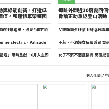
動與綠能創新，打造低
拇趾外翻近30度變回個
價值。和運租車榮獲國
骨矯正助重返登山活動
山獎！
赫的狂暴鋼砲，遇見台南四百
父親節前夕旺萊山辦衛教講座
理與舌尖上的AMG！
百餘人参加 「Dr.Liu」品
梨台灣寶
enne Electric、Palisade
不菸、不酒婦女反覆感冒 竟
 環境部 2026 年 7 月份
毒(HPV)引起口咽癌轉移淋巴
制標準車輛名單出爐
夏禮遇」限時呈獻！8月入主即
女子不菸不酒拒檳榔 反覆感
五星假期，多元優購方案同步
個人化商品推