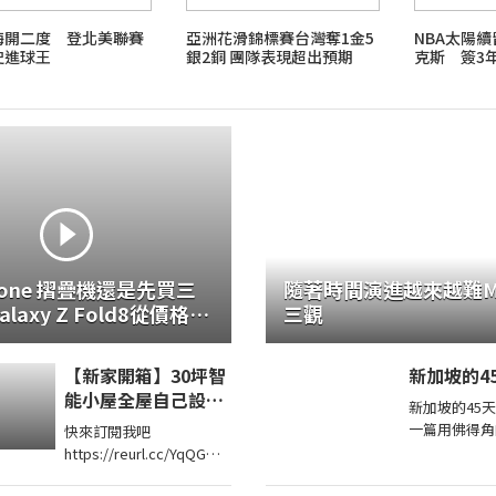
梅開二度 登北美聯賽
亞洲花滑錦標賽台灣奪1金5
NBA太陽
史進球王
銀2銅 團隊表現超出預期
克斯 簽3年
hone 摺疊機還是先買三
隨著時間演進越來越難Ma
laxy Z Fold8從價格到
三觀
d8 開箱上手分析
【新家開箱】30坪智
新加坡的4
能小屋全屋自己設
新加坡的45天 文/林玉鳳 
計！自己裝潢居然省
一篇用佛得角
快來訂閱我吧
了100萬！
事，談「中葡
https://reurl.cc/YqQGW0
加入我們的會員