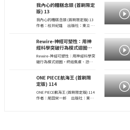
版日期：2026-08-01 00:00:00 臺日
我內心的糟糕念頭 (首刷限定
共同製作、同步連載，人氣漫畫家
版) 13
AKRU．輕小說天后護玄，強強聯
手！人與鬼
我內心的糟糕念頭 (首刷限定版) 13
作者：桜井紀雄 出版社：東立
出版日期：2026-07-29 00:00:00 這
次居然開始同居？時間是測驗即將
Rewire-神經可塑性：用神
到來的寒假。京太郎居然面臨得到
經科學突破行為模式迴圈，
山田家寄住的狀況！住在同一個屋
終結焦慮、恐慌和憂鬱，實
簷
Rewire-神經可塑性：用神經科學突
現最佳的心理健康
破行為模式迴圈，終結焦慮、恐慌
和憂鬱，實現最佳的心理健康 作
者：妮可•維諾拉（Nicole
ONE PIECE航海王 (首刷限
Vignola） 出版社：麥田 出版日
定版) 114
期：2024-05-30 00:00:00 ＜內容簡
介＞ 無法
ONE PIECE航海王 (首刷限定版) 114
作者：尾田栄一郎 出版社：東立
出版日期：2026-08-03 00:00:00
消失在歷史黑暗當中的「諸神峽谷
事件」，其全貌終於即將揭曉！席
捲號稱最可怕海賊團的洛克斯海賊
團