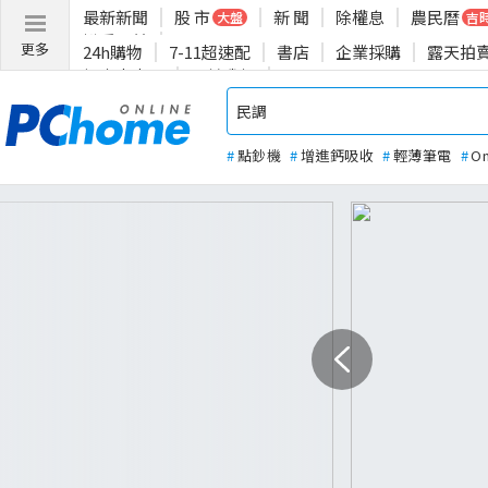
最新新聞
股 市
新 聞
除權息
農民曆
大盤
吉
揪愛公益
更多
24h購物
7-11超速配
書店
企業採購
露天拍
投資人專區
關於我們
#
點鈔機
#
增進鈣吸收
#
輕薄筆電
#
O