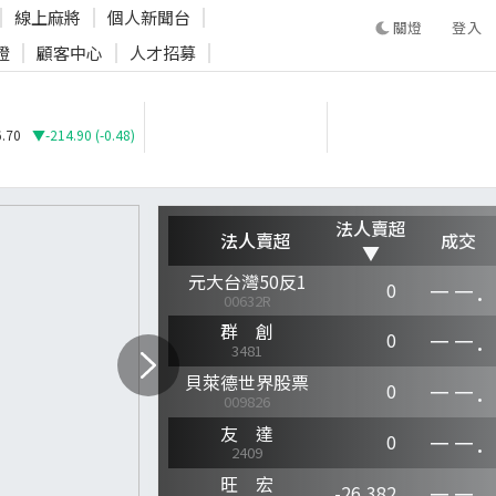
線上麻將
個人新聞台
登入
證
顧客中心
人才招募
登入
.70
▼-214.90 (-0.48)