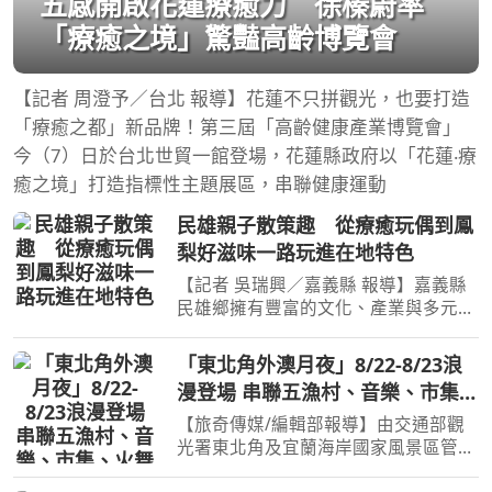
五感開啟花蓮療癒力 徐榛蔚率
「療癒之境」驚豔高齡博覽會
【記者 周澄予／台北 報導】花蓮不只拼觀光，也要打造
「療癒之都」新品牌！第三屆「高齡健康產業博覽會」
今（7）日於台北世貿一館登場，花蓮縣政府以「花蓮‧療
癒之境」打造指標性主題展區，串聯健康運動
民雄親子散策趣 從療癒玩偶到鳳
梨好滋味一路玩進在地特色
【記者 吳瑞興／嘉義縣 報導】嘉義縣
民雄鄉擁有豐富的文化、產業與多元體
驗，無論是喜歡可愛玩偶、金工工藝、
歷史文化，還是熱愛美食與農產，都能
「東北角外澳月夜」8/22-8/23浪
找到適合親子同遊的旅遊樂趣。嘉義縣
漫登場 串聯五漁村、音樂、市集、
文化觀光局推薦家長們
火舞與慢旅共度夏夜
【旅奇傳媒/編輯部報導】由交通部觀
光署東北角及宜蘭海岸國家風景區管理
處（簡稱東北角管理處）所主辦