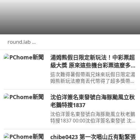
round.lab ...
湯姆熊假日限定新玩法！中彩票超
級大獎 原來這些機台彩票這麼多！
【Bobo TV】
這次難得暑假帶兩兄妹來玩假日限定湯
姆熊新玩法療育丟代幣得了超多獎帶兩
兄妹去玩其他機台意外得到超多彩票！
我們的蹦蹦 ...
沈伯洋簽名東發號白海豚颱風立秋
老鵝特搜1837
沈伯洋簽名東發號白海豚颱風立秋老鵝
特搜1837 00:00沈伯洋簽名東發號 沈
伯洋饒河夜市掃街拜票 米其林推薦老
店 ...
chibe0423 第一次唱山丘有點緊張