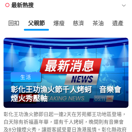
最新熱搜
回扣
父親節
爆瘦
慈濟
茶油
遺產
生活
彰化王功漁火節千人烤蚵 音樂會
煙火秀壓軸
彰化王功漁火節即日起一連2天在芳苑鄉王功地區登場，
白天除有祈福嘉年華，還有千人烤蚵，晚間則有音樂會
及8分鐘煙火秀，讓遊客感受夏日漁港風情。彰化縣政府