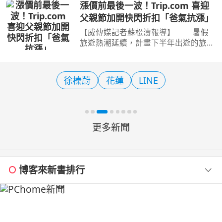
「2026東北角外澳月夜」，08/22-
漲價前最後一波！Trip.com 喜迎
08/23在宜蘭「外澳沙灘」盛大登場。
父親節加開快閃折扣「爸氣抗漲」
日前舉辦啟動記者會，現場貴賓雲集
【威傳媒記者蘇松濤報導】 暑假
旅遊熱潮延續，計畫下半年出遊的旅客
注意了！因應8月9日燃油附加費調漲，
全球領先的線上旅遊平台Trip.com特別
結合父親節檔期，即日起至 8 月 8 日晚
徐榛蔚
花蓮
LINE
間11點59分 推出限時
更多新聞
博客來新書排行