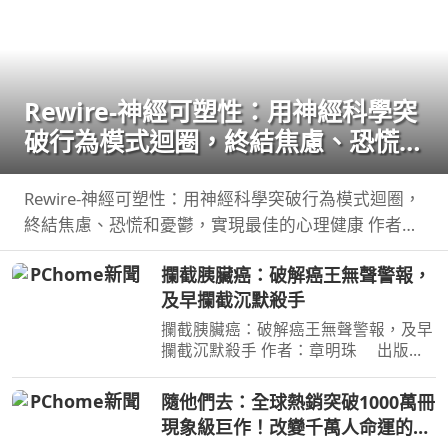
Rewire-神經可塑性：用神經科學突
破行為模式迴圈，終結焦慮、恐慌和
憂鬱，實現最佳的心理健康
Rewire-神經可塑性：用神經科學突破行為模式迴圈，
終結焦慮、恐慌和憂鬱，實現最佳的心理健康 作者：
妮可•維諾拉（Nicole Vignola） 出版社：麥田 出版日
攔截胰臟癌：破解癌王無聲警報，
期：2024-05-30 00:00:00 ＜內容簡介＞ 無法
及早攔截沉默殺手
攔截胰臟癌：破解癌王無聲警報，及早
攔截沉默殺手 作者：章明珠 出版
社：天下雜誌 出版日期：2026-08-
04 00:00:00 定期健檢正常，為何仍得
隨他們去：全球熱銷突破1000萬冊
胰臟癌？ 台大權威醫師25年篩檢實
現象級巨作！改變千萬人命運的心
證， 鎖定胰臟癌關鍵1公分，