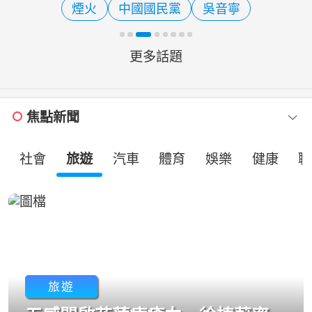
煙火
中國國民黨
吳音寧
海巡同仁，日夜挺立在防線
更多話題
焦點新聞
社會
旅遊
汽車
體育
娛樂
健康
職
旅遊