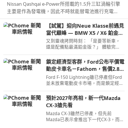
Nissan Qashqai e‑Power所搭載的1.5升三缸渦輪引擎
主要是作為發電機，因此不時就能替電池進行充電直
到沒油，這也讓Qashqai e‑Power擁有高效的里程表
【試駕】迎向Neue Klasse前遇見
現，日前就創下非純電與PHEV行駛里程最高金氏世界
當代巔峰 — BMW X5 / X6 鉑金版
紀錄…
璀璨登場
又到靈魂拷問時刻： 「是要等新車，
還是配備點最滿鉑金版？」 體驗完
BMW X5 / X6鉑金版，選擇困難如我，
彷彿有了理直氣壯答案。
鎖定經濟型客群，Ford公布平價電
動皮卡車名－Fathom，售價2.8萬
美元起
Ford F-150 Lightning雖已停產但Ford
並未放棄電動皮卡市場，而是鎖定經濟
客群另闢新市場，近日Ford則公布新款
電動皮卡車名與售價。
預計2027年亮相，新一代Mazda
CX-3搶先看
Mazda CX-3雖然已停產，但先前
Mazda已表示會推出下一代CX-3，而就
在近日Mazda於會議報告中就透露了新