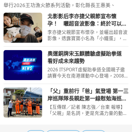
舉行2026王功漁火節系列活動，彰化縣長王惠美、
北影影后李亦捷父親節宣布懷
孕！ 曬超音波影像：終於可以輪
到我
李亦捷父親節宣布懷孕，並曬出超音波
影像，透露寶寶小名為「小鐵蛋」，預
計明年出生。（圖／翻攝自李亦捷IG）
[周刊王CTWANT] 女星李亦捷曾憑藉電
奧運銅牌宋玉麒體驗虛擬跆拳道
影《野雀之詩》獲得第21屆台北電影獎
看好成未來趨勢
最佳女主角，2023年李
2026 ITSPORT虛擬跆拳道全國親子邀
請賽今天在南港運動中心登場，2008
年北京奧運銅牌跆拳道國手宋玉麒帶著
兒子參賽，他笑說體驗不錯，並看好這
「父」重前行「爸」氣登場 第一三
個項目成為未來趨勢。隨著虛擬跆拳道
岸巡隊隊長親赴第一線慰勉海巡同
納入名古屋亞運項目，象徵
仁
【互傳媒／記者 陳志強／台東 報導】
「父親」是名詞，更是充滿力量的動
詞。身為父親，總是不計代價、無怨無
悔，用最強大的行動力為家人遮風擋
雨，築起最堅固的避風港。身為父親的