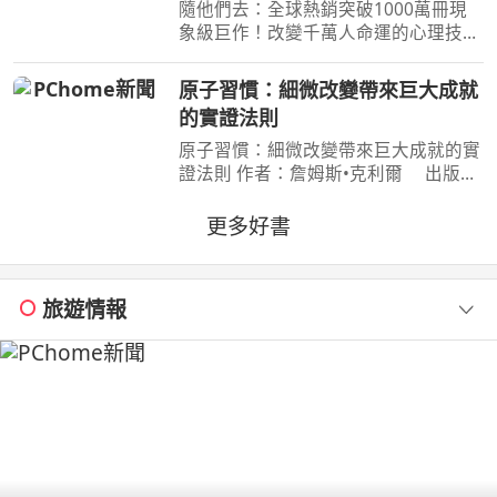
理技巧【附放下執念明信片】
隨他們去：全球熱銷突破1000萬冊現
象級巨作！改變千萬人命運的心理技巧
【附放下執念明信片】 作者：梅爾•羅
賓斯（Mel Robbins） 出版社：平安
原子習慣：細微改變帶來巨大成就
文化 出版日期：2026-07-03
的實證法則
00:00:00 ＜內容簡介＞戒掉你
原子習慣：細微改變帶來巨大成就的實
證法則 作者：詹姆斯•克利爾 出版
社：方智 出版日期：2019-06-01
00:00:00 每天都進步1%，一年後，你
更多好書
會進步37倍；每天都退步1%，一年
後，你會弱化到趨近於0！你的
旅遊情報