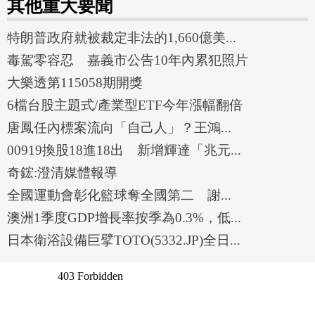
其他重大要聞
特朗普政府就被裁定非法的1,660億美...
毒駕零容忍 嘉義市公告10年內累犯照片
大樂透第115058期開獎
6檔台股主題式/產業型ETF今年漲幅翻倍
唐鳳任內標案流向「自己人」？王鴻...
00919換股18進18出 新增輝達「兆元...
奇鋐:澄清媒體報導
全國運動會彰化籃球奪全國第二 謝...
澳洲1季度GDP增長率按季為0.3%，低...
日本衛浴設備巨擘TOTO(5332.JP)全日...