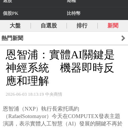
選股
期權
個股PK
比特幣
大盤
自選股
排行
新聞
熱門新聞
恩智浦：實體AI關鍵是
神經系統 機器即時反
應和理解
2026-06-03 18:13:19 中央商情
恩智浦（NXP）執行長索托瑪約
（RafaelSotomayor）今天在COMPUTEX發表主題
演講，表示實體人工智慧（AI）發展的關鍵不再於