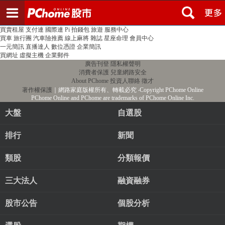
登入
註冊
PChome首頁
線上購物
24h購物
書店
露天拍賣
比比昂代購
新聞
/
氣象
股市
個人新聞台
廣告刊登
加入聯播網
全球購物
買賣租屋
支付連
國際連
Pi 拍錢包
旅遊
服務中心
買車
旅行團
汽車險推薦
線上麻將
雜誌
星座命理
會員中心
一元簡訊
直播達人
數位憑證
企業簡訊
買網址
虛擬主機
企業郵件
廣告刊登
隱私權聲明
消費者保護
兒童網路安全
About PChome
投資人聯絡
徵才
著作權保護
｜網路家庭版權所有、轉載必究
‧Copyright PChome Online
PChome Online and PChome are trademarks of PChome Online Inc.
大盤
自選股
排行
新聞
類股
分類報價
三大法人
融資融券
股市公告
個股分析