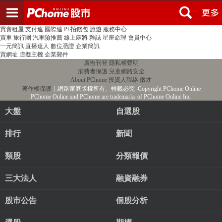
登入
註冊
PChome首頁
線上購物
24h購物
書店
露天拍賣
比比昂代購
新聞
/
氣象
股市
個人新聞台
廣告刊登
加入聯播網
全球購物
買賣租屋
支付連
國際連
Pi 拍錢包
旅遊
服務中心
買車
旅行團
汽車險推薦
線上麻將
雜誌
星座命理
會員中心
一元簡訊
直播達人
數位憑證
企業簡訊
買網址
虛擬主機
企業郵件
廣告刊登
隱私權聲明
消費者保護
兒童網路安全
About PChome
投資人聯絡
徵才
著作權保護
｜網路家庭版權所有、轉載必究
‧Copyright PChome Online
PChome Online and PChome are trademarks of PChome Online Inc.
大盤
自選股
排行
新聞
類股
分類報價
三大法人
融資融券
股市公告
個股分析