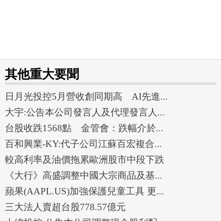
其他重大要聞
日月光投控5月營收創同期高 AI先進...
大宇:公告本公司發言人及代理發言人...
台股收跌1568點 金管會：跌幅介於...
百和興業-KY:代子公司江蘇百宏複合...
較高利率及油價拖累歐洲股市中段下跌
《大行》高盛調整中國大宗商品及基...
蘋果(AAPL.US)加強保護兒童工具 更...
三大法人賣超台股778.57億元