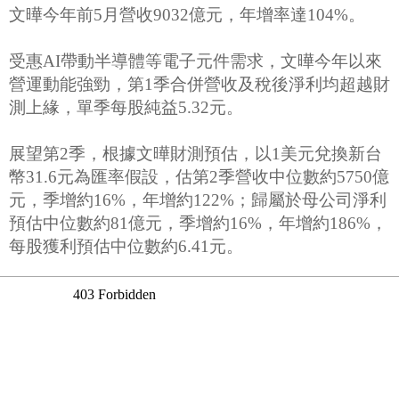
文曄今年前5月營收9032億元，年增率達104%。
受惠AI帶動半導體等電子元件需求，文曄今年以來
營運動能強勁，第1季合併營收及稅後淨利均超越財
測上緣，單季每股純益5.32元。
展望第2季，根據文曄財測預估，以1美元兌換新台
幣31.6元為匯率假設，估第2季營收中位數約5750億
元，季增約16%，年增約122%；歸屬於母公司淨利
預估中位數約81億元，季增約16%，年增約186%，
每股獲利預估中位數約6.41元。