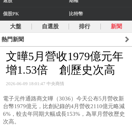
選股
期權
個股PK
比特幣
大盤
自選股
排行
新聞
熱門新聞
文曄5月營收1979億元年
增1.53倍 創歷史次高
2026-06-09 18:01:47 中央商情
電子元件通路商文曄（3036）今天公布5月營收新
台幣1979億元，比創紀錄的4月營收2110億元略減
6%，較去年同期大幅成長153%，為單月營收歷史
次高。