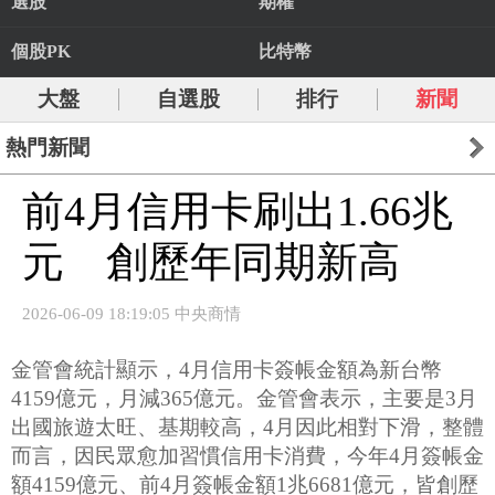
選股
期權
個股PK
比特幣
大盤
自選股
排行
新聞
熱門新聞
前4月信用卡刷出1.66兆
元 創歷年同期新高
2026-06-09 18:19:05 中央商情
金管會統計顯示，4月信用卡簽帳金額為新台幣
4159億元，月減365億元。金管會表示，主要是3月
出國旅遊太旺、基期較高，4月因此相對下滑，整體
而言，因民眾愈加習慣信用卡消費，今年4月簽帳金
額4159億元、前4月簽帳金額1兆6681億元，皆創歷