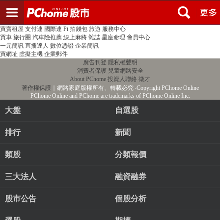
登入
註冊
PChome首頁
線上購物
24h購物
書店
露天拍賣
比比昂代購
新聞
/
氣象
股市
個人新聞台
廣告刊登
加入聯播網
全球購物
買賣租屋
支付連
國際連
Pi 拍錢包
旅遊
服務中心
買車
旅行團
汽車險推薦
線上麻將
雜誌
星座命理
會員中心
一元簡訊
直播達人
數位憑證
企業簡訊
買網址
虛擬主機
企業郵件
廣告刊登
隱私權聲明
消費者保護
兒童網路安全
About PChome
投資人聯絡
徵才
著作權保護
｜網路家庭版權所有、轉載必究
‧Copyright PChome Online
PChome Online and PChome are trademarks of PChome Online Inc.
大盤
自選股
排行
新聞
類股
分類報價
三大法人
融資融券
股市公告
個股分析