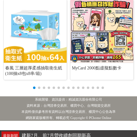
春風 三層超厚柔感抽取衛生紙
MyCard 2000點虛擬點數卡
(100抽x8包x8串/箱)
系統開發、資訊提供：精誠資訊股份有限公司
資料來源：台灣證券交易所、櫃買中心、台灣期貨交易所
本資料僅供參考所有資料以台灣證券交易所、櫃買中心公告為準
上緯1H虧損0.87元 執行庫藏股3000張
網路家庭版權所有、轉載必究 Copyright © PChome Online
最新新聞
建新7月、前7月營收續創同期新高
最新新聞