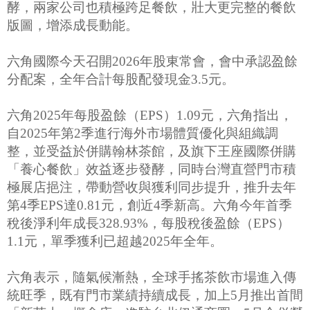
酵，兩家公司也積極跨足餐飲，壯大更完整的餐飲
版圖，增添成長動能。
六角國際今天召開2026年股東常會，會中承認盈餘
分配案，全年合計每股配發現金3.5元。
六角2025年每股盈餘（EPS）1.09元，六角指出，
自2025年第2季進行海外市場體質優化與組織調
整，並受益於併購翰林茶館，及旗下王座國際併購
「養心餐飲」效益逐步發酵，同時台灣直營門市積
極展店挹注，帶動營收與獲利同步提升，推升去年
第4季EPS達0.81元，創近4季新高。六角今年首季
稅後淨利年成長328.93%，每股稅後盈餘（EPS）
1.1元，單季獲利已超越2025年全年。
六角表示，隨氣候漸熱，全球手搖茶飲市場進入傳
統旺季，既有門市業績持續成長，加上5月推出首間