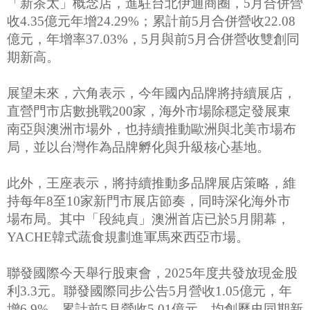
「新茶太」概念店，進駐台北伊通商圈，5月合併營
收4.35億元年增24.29%；累計前5月合併營收22.08
億元，年增率37.03%，5月與前5月合併營收雙創同
期新高。
展望未來，六角表示，今年國內品牌將持續展店，
直營門市店數挑戰200家，海外市場除穩定發展東
南亞與澳洲市場外，也持續推動歐洲與北美市場布
局，並以台灣作為品牌孵化與升級核心基地。
此外，王座表示，將持續推動多品牌展店策略，維
持每年8至10家新門市展店節奏，同時深化海外市
場布局。其中「段純貞」澳洲首店已於5月開幕，
YACHE韓式蔬食規劃進軍馬來西亞市場。
聯發國際今天舉行股東會，2025年度共發放現金股
利3.3元。聯發國際同步公告5月營收1.05億元，年
增6.9%，累計前5月營收5.01億元，均創歷史同期新