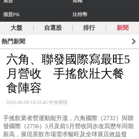
選股
期權
個股PK
比特幣
大盤
自選股
排行
新聞
熱門新聞
六角、聯發國際寫最旺5
月營收 手搖飲壯大餐
食陣容
2026-06-09 18:52:45 中央商情
手搖飲業者營運動能升溫，六角國際（2732）與聯
發國際（2756）5月及前5月營收同步改寫歷年同期
新高，展現茶飲市場需求暢旺及全球展店效益發