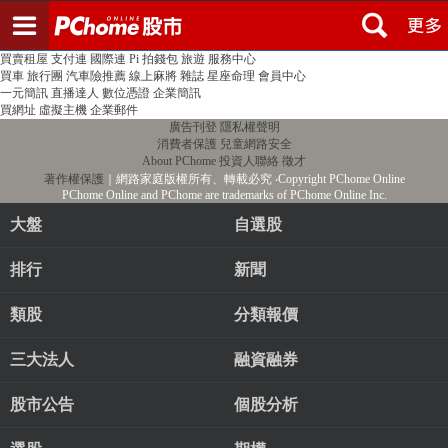
登入
註冊
PChome首頁
線上購物
24h購物
書店
露天拍賣
比比昂代購
新聞
/
氣象
股市
個人新聞台
廣告刊登
加入聯播網
全球購物
買賣租屋
支付連
國際連
Pi 拍錢包
旅遊
服務中心
買車
旅行團
汽車險推薦
線上麻將
雜誌
星座命理
會員中心
一元簡訊
直播達人
數位憑證
企業簡訊
買網址
虛擬主機
企業郵件
廣告刊登
隱私權聲明
消費者保護
兒童網路安全
About PChome
投資人聯絡
徵才
著作權保護
｜網路家庭版權所有、轉載必究
‧Copyright PChome Online
PChome Online and PChome are trademarks of PChome Online Inc.
大盤
自選股
排行
新聞
類股
分類報價
三大法人
融資融券
股市公告
個股分析