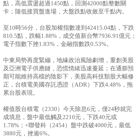
點，高低震盪超過1450點，回測42000點整數關
卡；隨低接買盤進場，大盤跌點收斂至千點內。
至10時56分，台股加權指數達到42415.04點，下跌
810.5點，跌幅1.88%，成交值新台幣7936.91億元；
電子指數下挫1.83%，金融指數跌0.53%。
中東局勢再度緊繃，地緣政治風險劇增，重創美股
及亞洲電子供應鏈，恐慌情緒迅速蔓延；在通膨預
期可能維持高檔的陰影下，美股高科技類股大幅修
正，台積電美國存託憑證（ADR）下跌4.48%，拖
累台股表現。
權值股台積電（2330）今天除息6元，僅24秒就完
成填息，盤中最低觸及2210元，下跌40元或
1.78%；+聯發科（2454）盤中跌破4000元，最低
3880元，挫逾6%。