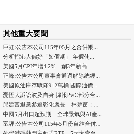
其他重大要聞
巨虹:公告本公司115年05月之合併帳...
分析指港人偏好「短假期」 年假使...
美國5月CPI年增4.2% 創3年新高
正峰:公告本公司董事會通過解除總經...
美國原油庫存驟降912萬桶 國際油價...
憂恆大訴訟波及自身 據報PwC部分合...
邱建富退黨參選彰化縣長 林楚茵：...
中國5月出口超預期 全球景氣與AI產...
富驊:公告本公司115年5月份自結合併...
外資減碼熱門主動式ETF 5天大賣台...