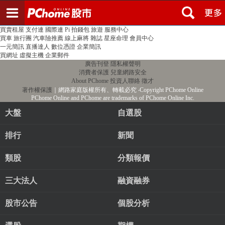
登入
註冊
PChome首頁
線上購物
24h購物
書店
露天拍賣
比比昂代購
新聞
/
氣象
股市
個人新聞台
廣告刊登
加入聯播網
全球購物
買賣租屋
支付連
國際連
Pi 拍錢包
旅遊
服務中心
買車
旅行團
汽車險推薦
線上麻將
雜誌
星座命理
會員中心
一元簡訊
直播達人
數位憑證
企業簡訊
買網址
虛擬主機
企業郵件
廣告刊登
隱私權聲明
消費者保護
兒童網路安全
About PChome
投資人聯絡
徵才
著作權保護
｜網路家庭版權所有、轉載必究
‧Copyright PChome Online
PChome Online and PChome are trademarks of PChome Online Inc.
大盤
自選股
排行
新聞
類股
分類報價
三大法人
融資融券
股市公告
個股分析