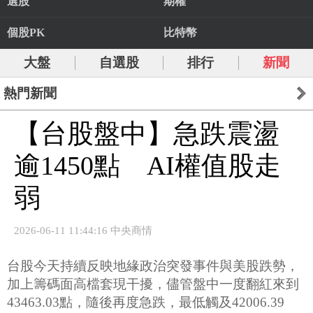
選股
期權
個股PK
比特幣
大盤
自選股
排行
新聞
熱門新聞
【台股盤中】急跌震盪
逾1450點 AI權值股走
弱
2026-06-11 11:44:16 中央商情
台股今天持續反映地緣政治突發事件與美股跌勢，
加上籌碼面高檔套現干擾，儘管盤中一度翻紅來到
43463.03點，隨後再度急跌，最低觸及42006.39