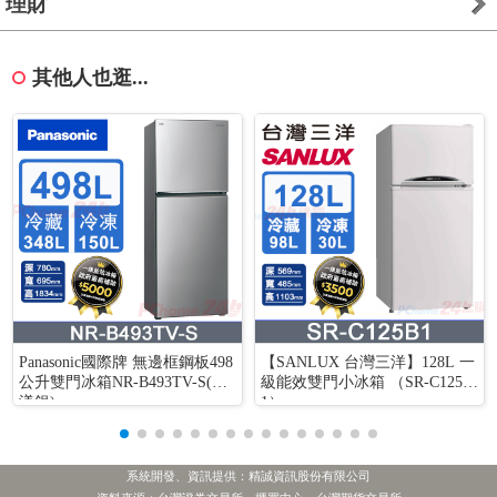
理財
其他人也逛...
Panasonic國際牌 無邊框鋼板498
【SANLUX 台灣三洋】128L 一
公升雙門冰箱NR-B493TV-S(晶
級能效雙門小冰箱 （SR-C125B
漾銀)
1）
系統開發、資訊提供：精誠資訊股份有限公司