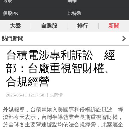
選股
期權
個股PK
比特幣
大盤
自選股
排行
新聞
熱門新聞
台積電涉專利訴訟 經
部：台廠重視智財權、
合規經營
2026-06-11 12:17:58 中央商情
外媒報導，台積電捲入美國專利侵權訴訟風波。經
濟部今天表示，台灣半導體業者長期重視智財權，
於全球各主要營運據點均依法合規經營，此案屬企