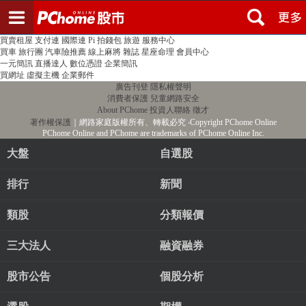
登入
註冊
PChome首頁
線上購物
24h購物
書店
露天拍賣
比比昂代購
新聞
/
氣象
股市
個人新聞台
廣告刊登
加入聯播網
全球購物
買賣租屋
支付連
國際連
Pi 拍錢包
旅遊
服務中心
買車
旅行團
汽車險推薦
線上麻將
雜誌
星座命理
會員中心
一元簡訊
直播達人
數位憑證
企業簡訊
買網址
虛擬主機
企業郵件
廣告刊登
隱私權聲明
消費者保護
兒童網路安全
About PChome
投資人聯絡
徵才
著作權保護
｜網路家庭版權所有、轉載必究
‧Copyright PChome Online
PChome Online and PChome are trademarks of PChome Online Inc.
大盤
自選股
排行
新聞
類股
分類報價
三大法人
融資融券
股市公告
個股分析