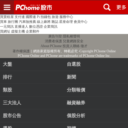
登入
註冊
PChome首頁
線上購物
24h購物
書店
露天拍賣
比比昂代購
新聞
/
氣象
股市
個人新聞台
廣告刊登
加入聯播網
全球購物
買賣租屋
支付連
國際連
Pi 拍錢包
旅遊
服務中心
買車
旅行團
汽車險推薦
線上麻將
雜誌
星座命理
會員中心
一元簡訊
直播達人
數位憑證
企業簡訊
買網址
虛擬主機
企業郵件
廣告刊登
隱私權聲明
消費者保護
兒童網路安全
About PChome
投資人聯絡
徵才
著作權保護
｜網路家庭版權所有、轉載必究
‧Copyright PChome Online
PChome Online and PChome are trademarks of PChome Online Inc.
大盤
自選股
排行
新聞
類股
分類報價
三大法人
融資融券
股市公告
個股分析