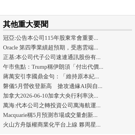
其他重大要聞
冠亞:公告本公司115年股東常會重要...
Oracle 第四季業績超預期，受惠雲端...
正基:本公司代子公司速連通訊股份有...
午市焦點：Trump稱伊朗須「付出代價...
蔣萬安引李國鼎金句：「維持原本紀...
磐儀5月營收登新高 搶攻邊緣AI與自...
加拿大2026-06-10加拿大央行利率決...
萬海:代本公司之轉投資公司萬海航運...
Macquarie稱5月預測市場成交量創新...
火山方舟版權商業化平台上線 夥周星...