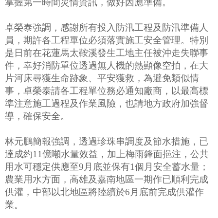
掌握第一時間災情資訊，做好因應準備。
卓榮泰強調，感謝所有投入防汛工程及防汛準備人
員，期許各工程單位必須落實施工安全管理。特別
是日前在花蓮馬太鞍溪發生工地主任被沖走失聯事
件，幸好消防單位透過無人機的熱顯像空拍，在大
片河床尋獲生命跡象、平安獲救，為避免類似情
事，卓榮泰請各工程單位務必通知廠商，以最高標
準注意施工過程及作業風險，也請地方政府加強督
導，確保安全。
林元鵬簡報強調，透過珍珠串調度及節水措施，已
達成約11億噸水量效益，加上梅雨鋒面挹注，公共
用水可穩定供應至9月底並保有1個月安全蓄水量；
農業用水方面，高雄及嘉南地區一期作已順利完成
供灌，中部以北地區將陸續於6月底前完成供灌作
業。