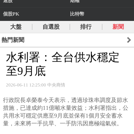
選股
期權
個股PK
比特幣
大盤
自選股
排行
新聞
熱門新聞
水利署：全台供水穩定
至9月底
2026-06-11 12:25:00 中央商情
行政院長卓榮泰今天表示，透過珍珠串調度及節水
措施，已達成約11億噸水量效益；水利署指出，公
共用水可穩定供應至9月底並保有1個月安全蓄水
量，未來將一手抗旱、一手防汛因應極端氣候。