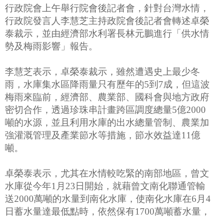
行政院會上午舉行院會後記者會，針對台灣水情，
行政院發言人李慧芝主持政院會後記者會轉述卓榮
泰裁示，並由經濟部水利署長林元鵬進行「供水情
勢及梅雨影響」報告。
李慧芝表示，卓榮泰裁示，雖然遭遇史上最少冬
雨，水庫集水區降雨量只有歷年的5到7成，但這波
梅雨來臨前，經濟部、農業部、國科會與地方政府
密切合作，透過珍珠串計畫跨區調度總量5億2000
噸的水源，並且利用水庫的出水總量管制、農業加
強灌溉管理及產業節水等措施，節水效益達11億
噸。
卓榮泰表示，尤其在水情較吃緊的南部地區，曾文
水庫從今年1月23日開始，就藉曾文南化聯通管輸
送2000萬噸的水量到南化水庫，使南化水庫在6月4
日蓄水量達最低點時，依然保有1700萬噸蓄水量，