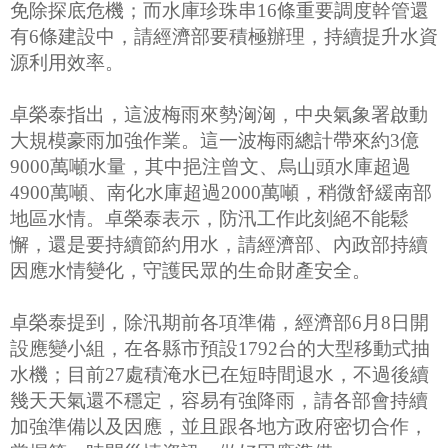
免除探底危機；而水庫珍珠串16條重要調度幹管還
有6條建設中，請經濟部要積極辦理，持續提升水資
源利用效率。
卓榮泰指出，這波梅雨來勢洶洶，中央氣象署啟動
大規模豪雨加強作業。這一波梅雨總計帶來約3億
9000萬噸水量，其中挹注曾文、烏山頭水庫超過
4900萬噸、南化水庫超過2000萬噸，稍微舒緩南部
地區水情。卓榮泰表示，防汛工作此刻絕不能鬆
懈，還是要持續節約用水，請經濟部、內政部持續
因應水情變化，守護民眾的生命財產安全。
卓榮泰提到，除汛期前各項準備，經濟部6月8日開
設應變小組，在各縣市預設1792台的大型移動式抽
水機；目前27處積淹水已在短時間退水，不過後續
幾天天氣還不穩定，容易有強降雨，請各部會持續
加強準備以及因應，並且跟各地方政府密切合作，