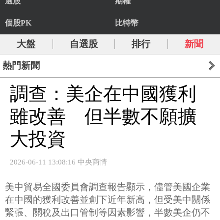
選股
期權
個股PK
比特幣
大盤
自選股
排行
新聞
熱門新聞
調查：美企在中國獲利
雖改善 但半數不願擴
大投資
2026-06-11 13:08:16 中央商情
美中貿易全國委員會調查報告顯示，儘管美國企業
在中國的獲利改善並創下近年新高，但受美中關係
緊張、關稅及出口管制等因素影響，半數美企仍不