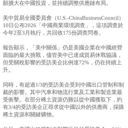
願擴大在中國投資，並持續調整供應鏈布局。
美中貿易全國委員會（U.S.-ChinaBusinessCouncil）
10日公布2026「中國商業環境調查」，這項調查於
今年2至3月執行，共回收175份調查問卷。
報告顯示，「美中關係」仍是美國企業在中國經營
面臨的最大挑戰，儘管美中已達成貿易休戰協議，
但受關稅影響的受訪美企比例達72%，仍在持續上
升。
同時，有超過1/3的受訪美企受到中國出口管制和制
裁的影響。其中汽車和物流行業及工業和製造業最
受衝擊。在部分稀土資源仍難以從中國獲取下，約
有3/4的受訪美企正尋求從中國以外的供應商，採購
稀土資源和關鍵礦物。