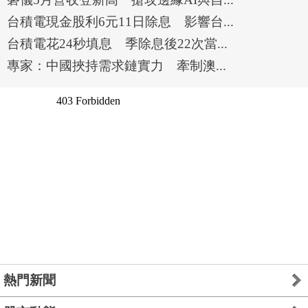
台積電現金股利6元11日除息 影響台...
台積電花24秒填息 季除息後22次當...
專家：中國挾持需求鏈實力 牽制澳...
熱門新聞