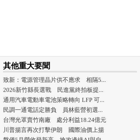
其他重大要聞
致新：電源管理晶片供不應求 相隔5...
2026新竹縣長選戰 民進黨終拍板提...
通用汽車電動車電池策略轉向 LFP 可...
民調一通電話定勝負 員林藍營初選...
台灣光罩賣竹南廠 處分利益18.24億元
川普揚言再次打擊伊朗 國際油價上揚
磐儀5月營收登新高 搶攻邊緣AI與自...