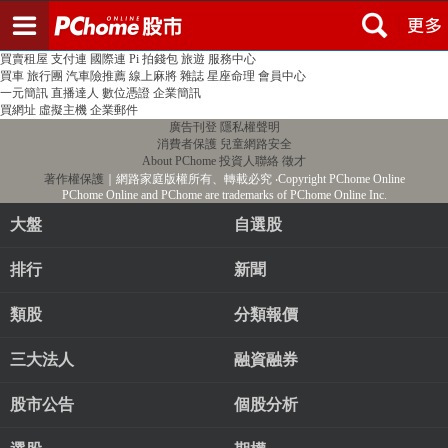
登入
註冊
PChome首頁
線上購物
24h購物
書店
露天拍賣
比比昂代購
新聞
/
氣象
股市
個人新聞台
廣告刊登
加入聯播網
全球購物
買賣租屋
支付連
國際連
Pi 拍錢包
旅遊
服務中心
買車
旅行團
汽車險推薦
線上麻將
雜誌
星座命理
會員中心
一元簡訊
直播達人
數位憑證
企業簡訊
買網址
虛擬主機
企業郵件
廣告刊登
隱私權聲明
消費者保護
兒童網路安全
About PChome
投資人聯絡
徵才
著作權保護
｜網路家庭版權所有、轉載必究
‧Copyright PChome Online
PChome Online and PChome are trademarks of PChome Online Inc.
大盤
自選股
排行
新聞
類股
分類報價
三大法人
融資融券
股市公告
個股分析