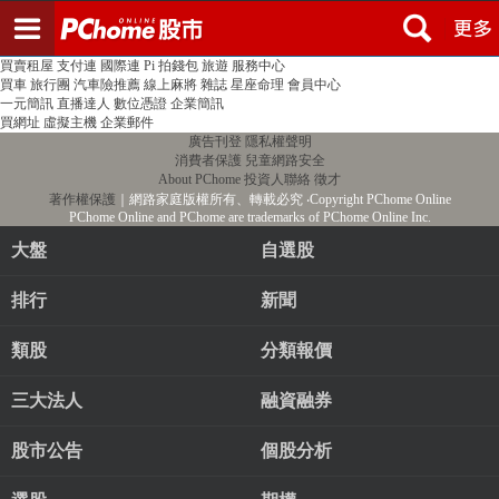
登入
註冊
PChome首頁
線上購物
24h購物
書店
露天拍賣
比比昂代購
新聞
/
氣象
股市
個人新聞台
廣告刊登
加入聯播網
全球購物
買賣租屋
支付連
國際連
Pi 拍錢包
旅遊
服務中心
買車
旅行團
汽車險推薦
線上麻將
雜誌
星座命理
會員中心
一元簡訊
直播達人
數位憑證
企業簡訊
買網址
虛擬主機
企業郵件
廣告刊登
隱私權聲明
消費者保護
兒童網路安全
About PChome
投資人聯絡
徵才
著作權保護
｜網路家庭版權所有、轉載必究
‧Copyright PChome Online
PChome Online and PChome are trademarks of PChome Online Inc.
大盤
自選股
排行
新聞
類股
分類報價
三大法人
融資融券
股市公告
個股分析