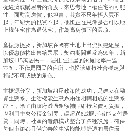
從經濟或購屋者的角度，來思考地上權住宅的可能
性。面對高房價，他坦言，其實不只年輕人買不
起，年紀大的也買不起，他也正在思考是否可以地
上權住宅作為退休宅，作為高房價下的選項。
童振源提及，新加坡在國有土地上出資興建組屋，
以優惠價格出售給民眾，契約期間通常為99年，新
加坡415萬居民中，居住在組屋的家庭比率高達
77%，不僅是國民的住所，也扮演維持社會穩定與
和諧不可或缺的角色。
童振源分享，新加坡組屋政策的成功，是建立在融
資生態系、生活機能生態系兩個相輔相成的生態系
統上，除了由政府透過鉅額補貼維持房價可負擔，
也利用中央公積金制度，讓超過8成購屋者能支付房
貸，同時，社區的造鎮模式整合了各種設施，確保
每個市鎮都具備完善的生活機能與舒適的居住環