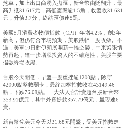
煞車，加上出口商湧入拋匯，新台幣由貶翻升，最
高升抵31.617元，高低震盪逾1.5角，收盤收31.631
元，升值3.7分，終結匯價連5黑。
美國5月消費者物價指數（CPI）年增4.2%，創3年
新高，但仍符合市場預期，美股跌幅一度收斂。不
過，美軍10日對伊朗展開新一輪空襲，中東緊張情
勢再起，進一步增添投資人的不確定性，美股主要
指數終場收黑。
台股今天開低，早盤一度重挫逾1200點，險守
42000點整數關卡，最終加權指數收在43149.46
點，下跌76.08點。三大法人合計賣超台股新台幣
353.91億元，其中外資提款357.79億元，呈現連6
賣。
新台幣兌美元今天以31.68元開盤，受美元指數走