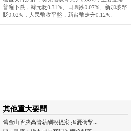
普遍下跌，韓元貶0.31%、日圓跌0.07%、新加坡幣
貶0.02%，人民幣收平盤，新台幣走升0.12%。
其他重大要聞
舊金山否決高管薪酬稅提案 擔憂衝擊...