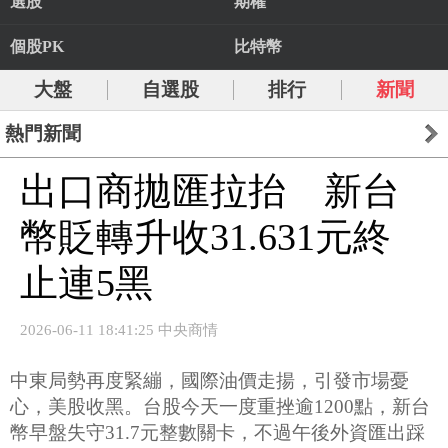
選股
期權
個股PK
比特幣
大盤
自選股
排行
新聞
熱門新聞
出口商拋匯拉抬 新台
幣貶轉升收31.631元終
止連5黑
2026-06-11 18:41:25 中央商情
中東局勢再度緊繃，國際油價走揚，引發市場憂
心，美股收黑。台股今天一度重挫逾1200點，新台
幣早盤失守31.7元整數關卡，不過午後外資匯出踩