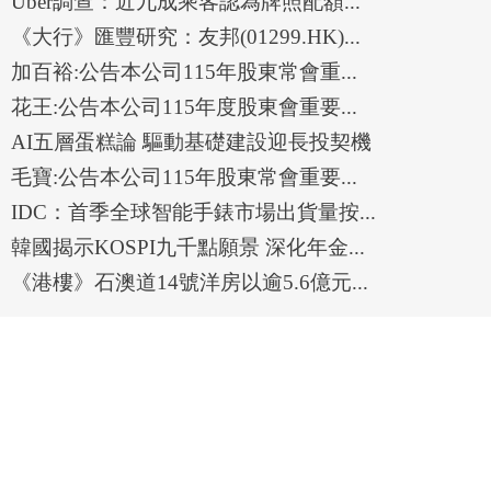
Uber調查：近九成乘客認為牌照配額...
《大行》匯豐研究：友邦(01299.HK)...
加百裕:公告本公司115年股東常會重...
花王:公告本公司115年度股東會重要...
AI五層蛋糕論 驅動基礎建設迎長投契機
毛寶:公告本公司115年股東常會重要...
IDC：首季全球智能手錶市場出貨量按...
韓國揭示KOSPI九千點願景 深化年金...
《港樓》石澳道14號洋房以逾5.6億元...