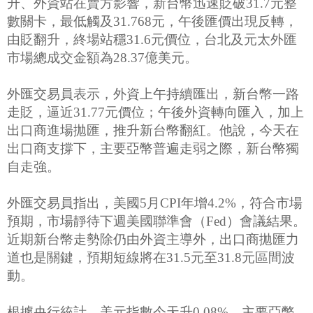
升、外資站在賣方影響，新台幣迅速貶破31.7元整
數關卡，最低觸及31.768元，午後匯價出現反轉，
由貶翻升，終場站穩31.6元價位，台北及元太外匯
市場總成交金額為28.37億美元。
外匯交易員表示，外資上午持續匯出，新台幣一路
走貶，逼近31.77元價位；午後外資轉向匯入，加上
出口商進場拋匯，推升新台幣翻紅。他說，今天在
出口商支撐下，主要亞幣普遍走弱之際，新台幣獨
自走強。
外匯交易員指出，美國5月CPI年增4.2%，符合市場
預期，市場靜待下週美國聯準會（Fed）會議結果。
近期新台幣走勢除仍由外資主導外，出口商拋匯力
道也是關鍵，預期短線將在31.5元至31.8元區間波
動。
根據央行統計，美元指數今天升0.08%，主要亞幣