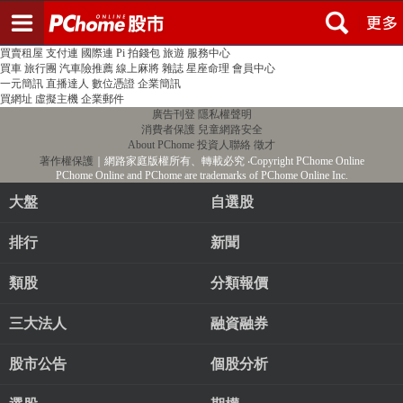
登入
註冊
PChome首頁
線上購物
24h購物
書店
露天拍賣
比比昂代購
新聞
/
氣象
股市
個人新聞台
廣告刊登
加入聯播網
全球購物
買賣租屋
支付連
國際連
Pi 拍錢包
旅遊
服務中心
買車
旅行團
汽車險推薦
線上麻將
雜誌
星座命理
會員中心
一元簡訊
直播達人
數位憑證
企業簡訊
買網址
虛擬主機
企業郵件
廣告刊登
隱私權聲明
消費者保護
兒童網路安全
About PChome
投資人聯絡
徵才
著作權保護
｜網路家庭版權所有、轉載必究
‧Copyright PChome Online
PChome Online and PChome are trademarks of PChome Online Inc.
大盤
自選股
排行
新聞
類股
分類報價
三大法人
融資融券
股市公告
個股分析