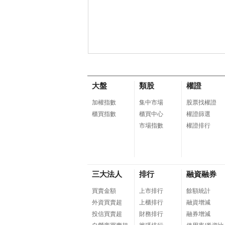
大盤
類股
權證
加權指數
集中市場
股票找權證
櫃買指數
櫃買中心
權證篩選
市場指數
權證排行
三大法人
排行
融資融券
買賣金額
上市排行
餘額統計
外資買賣超
上櫃排行
融資增減
投信買賣超
財務排行
融券增減