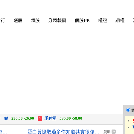
排行
選股
類股
分類報價
個股PK
權證
期權
中化生
35.75 +3.25
柏 騰
28.15 +2.55
2
3
 鍵
236.50 -26.00
禾伸堂
535.00 -58.00
3
 湖
11,110.00 +1,010.00
柏 騰
28.15 +2.55
3
富采第2季售廠挹注獲利 估第3季營收下滑
蛋白質攝取過多你知道其實很傷身嗎
贊助