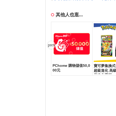
要決議事項
其他人也逛...
PChome 購物儲值50,0
A H
KIRIN–生茶525ml(24
寶可夢集換式
K/2
00元
入/箱)
超級進化 高
/DP/I
級進化夢想ex