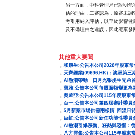
另一方面，中科管理局已說明危
估的理由，二審認為，原審未調
考引用納入評估，以至於影響健
及不備理由之違誤，因此廢棄發
其他重大要聞
和康生:公告本公司2026年股東
決議事項
天齊鋰業(09696.HK)：澳洲第三
主要設備及生產線未受火情影響
AI熱潮帶動 日月光張虔生兄弟
比世台灣首富
寶雅:公告本公司每股面額變更為
1元辦理變更登記完成
奧孟亞:公告本公司115年度股東
要決議事項
百一:公告本公司第四屆審計委員
異動
5月新案市場供需兩樣情 回溫只
下周踢出臨門一腳
巨虹:公告本公司新任功能性委員
AI熱潮引爆漲勢、狂熱與恐懼：
經濟到支付、蘋果新機皆受影響
八方雲集:公告本公司115年股東