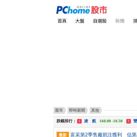
首頁
大盤
自選股
新聞
股市
即時新聞
其他
漲幅排行：
川 湖
11,110.00 +1,010.00
1
跌幅排行：
凌 航
168.00 -18.50
雙
1
2
漲停排行：
中化生
35.75 +3.25
川
1
2
最新