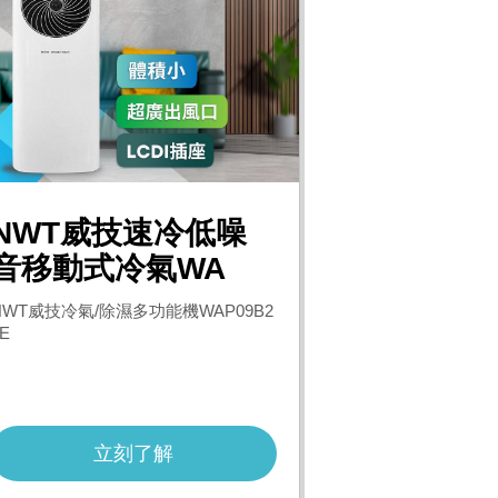
g Galaxy S25
Panasonic國際牌 日製
PChome 購物儲值1,00
舒
6G)
旗艦掌上型五枚刃電鬍
0元
紙 
刀 ES-PV3A