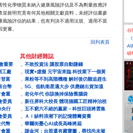
害性化學物質未納入健康風險評估及不為劑量效應評
查並敘明究竟有何其他相關文獻資料，未經評估書參
康風險評估的結果，也有判決不適用法規、適用不當
回更審。
‧
台
‧
《
回列表頁
‧
A
‧
研
其他財經雜誌
常會重要
不敗投資法 讓股票自動賺錢
期工廠
現實+虛擬 元宇宙來臨 科技業下一個黃
金十年
首登富
果粉等不到高階機種 解封後仍難追趕生
產進度 鄭州封控52天 鴻海痛失銷售...
新台幣
5G、低軌衛星邁大步 供應鏈出貨加溫
催動寬頻升級
常會重
老化年代 你該換掉保險舊腦袋
會委員
新任屏科大校長 體現德國工匠精神治校
張金龍 專注看不見的努力
待央行
五不窮六不絕的贏家－科技巨頭將雲集
台北、除權息行情即將開跑
會委員
ＡＩ缺料浪潮下的記憶體籌資賽
從代幣
華爾街憂心AI成長高峰將屆
常會重
謝金河：台股還有藏寶圖，尋找尚未被