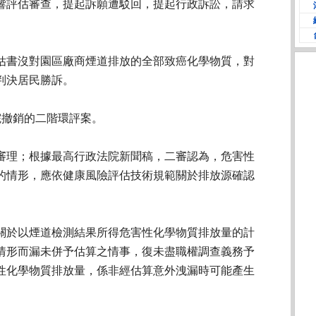
響評估審查，提起訴願遭駁回，提起行政訴訟，請求
估書沒對園區廠商煙道排放的全部致癌化學物質，對
判決居民勝訴。
院撤銷的二階環評案。
審理；根據最高行政法院新聞稿，二審認為，危害性
的情形，應依健康風險評估技術規範關於排放源確認
關於以煙道檢測結果所得危害性化學物質排放量的計
情形而漏未併予估算之情事，復未盡職權調查義務予
性化學物質排放量，係非經估算意外洩漏時可能產生