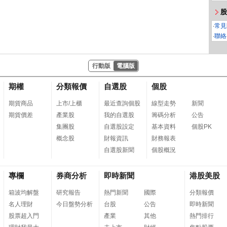
股
‧
常見
‧
聯絡
行動版
電腦版
期權
分類報價
自選股
個股
期貨商品
上市/上櫃
最近查詢個股
線型走勢
新聞
期貨價差
產業股
我的自選股
籌碼分析
公告
集團股
自選股設定
基本資料
個股PK
概念股
財報資訊
財務報表
自選股新聞
個股概況
專欄
券商分析
即時新聞
港股美股
箱波均解盤
研究報告
熱門新聞
國際
分類報價
名人理財
今日盤勢分析
台股
公告
即時新聞
股票超入門
產業
其他
熱門排行