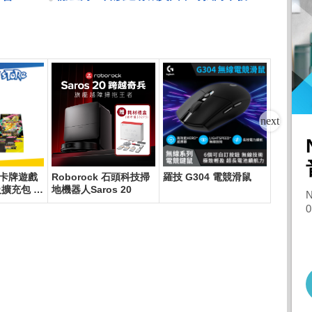
市場注意的黑馬
卡牌遊戲
Roborock 石頭科技掃
羅技 G304 電競滑鼠
Samsun
(12G/25
級擴充包 超
地機器人Saros 20