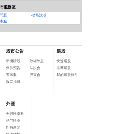
市服務區
問題
‧
功能說明
客服
股市公告
選股
新掛牌股
除權除息
快速選股
停券預告
法說會
推薦選股
警示股
股東會
我的選股條件
股票抽籤
外匯
全球匯率數
熱門匯率
即時新聞