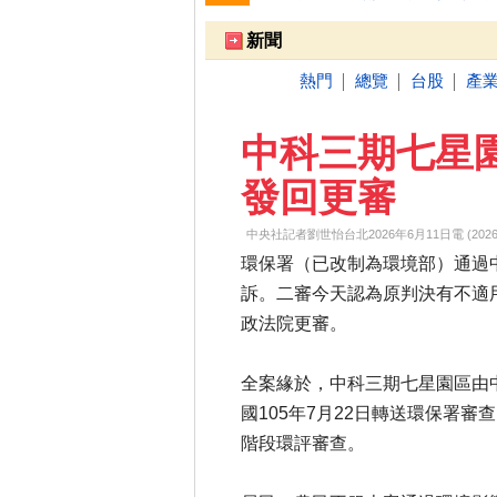
跌停排行：
凌 航
168.00 -18.50
雙
1
2
新聞
熱門
總覽
台股
產
│
│
│
中科三期七星
發回更審
中央社記者劉世怡台北2026年6月11日電 (2026-06-
環保署（已改制為環境部）通過
訴。二審今天認為原判決有不適
政法院更審。
全案緣於，中科三期七星園區由
國105年7月22日轉送環保署審
階段環評審查。