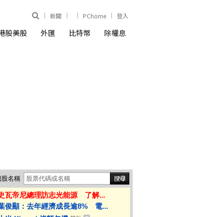
新聞
PChome
登入
港股美股
外匯
比特幣
除權息
個股名稱
史瓦帝尼總理訪志光能源 了解...
葉俊顯：去年經濟成長逾8% 電...