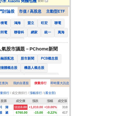
小米 Xiaomi 烤麵包機
贊助
質攝取過多你知道其實很傷身嗎
門討論股
市值 / 高股息
主動型ETF
台積電
鴻海
盟立
旺宏
聯電
華邦電
聯發科
網家
統一
萬海
南亞
國泰金
人氣股市議題－PChome新聞
金融股配息
股市新聞
PCB概念股
記憶體概念股
機器人概念股
低軌衛星概念股
CPO、BBU概念股
近查詢
我的自選股
價量排行
即時重大訊息
025金融股配息
AI眼鏡概念股
量排行
/ 成交價排行 /
漲幅排行
/
(看全部)
降息概念股
儲能概念股
甲骨文概念股
股票
成交價
漲跌
漲幅
成交張
股東會紀念品
川 湖
11110.00
+1,010.00
+10.00%
310
穎 崴
6760.00
-15.00
-0.22%
417