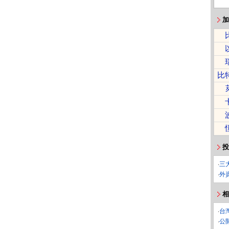
加
比
投
‧
三
‧
外
相
‧
台
‧
公