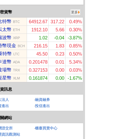
密貨幣
更多
比特幣
64912.67
317.22
0.49%
BTC
以太幣
1912.10
5.66
0.30%
ETH
瑞波幣
1.02
-0.04
-3.87%
XRP
特幣現金
216.15
1.83
0.85%
BCH
萊特幣
45.50
0.23
0.50%
LTC
卡達幣
0.201478
0.01
5.34%
ADA
波場幣
0.327153
0.00
0.03%
TRX
恆星幣
0.161874
0.00
-1.67%
XLM
資訊息
大法人
‧
融資融券
資進出
‧
投信進出
關網站
灣證交所
‧
櫃臺買賣中心
開資訊觀測站