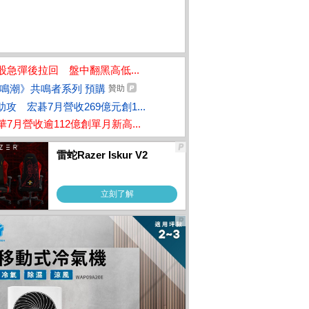
股急彈後拉回 盤中翻黑高低...
鳴潮》共鳴者系列 預購
贊助
I助攻 宏碁7月營收269億元創1...
華7月營收逾112億創單月新高...