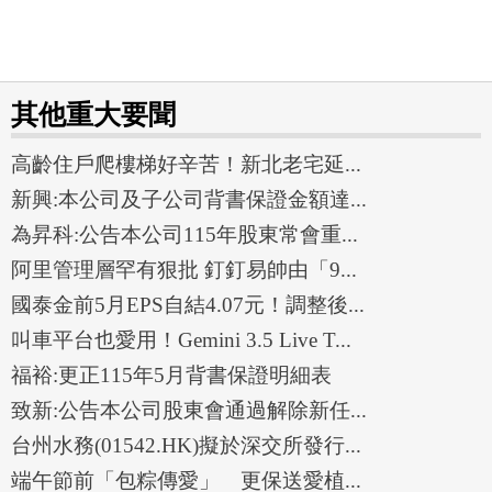
其他重大要聞
高齡住戶爬樓梯好辛苦！新北老宅延...
新興:本公司及子公司背書保證金額達...
為昇科:公告本公司115年股東常會重...
阿里管理層罕有狠批 釘釘易帥由「9...
國泰金前5月EPS自結4.07元！調整後...
叫車平台也愛用！Gemini 3.5 Live T...
福裕:更正115年5月背書保證明細表
致新:公告本公司股東會通過解除新任...
台州水務(01542.HK)擬於深交所發行...
端午節前「包粽傳愛」 更保送愛植...