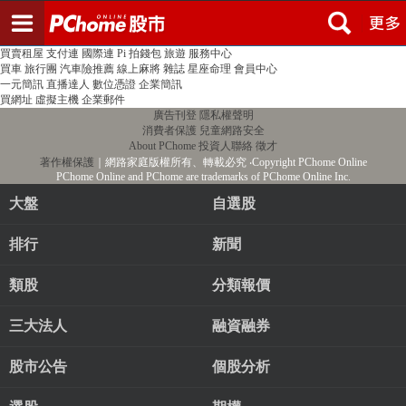
登入
註冊
PChome首頁
線上購物
24h購物
書店
露天拍賣
比比昂代購
新聞
/
氣象
股市
個人新聞台
廣告刊登
加入聯播網
全球購物
買賣租屋
支付連
國際連
Pi 拍錢包
旅遊
服務中心
買車
旅行團
汽車險推薦
線上麻將
雜誌
星座命理
會員中心
一元簡訊
直播達人
數位憑證
企業簡訊
買網址
虛擬主機
企業郵件
廣告刊登
隱私權聲明
消費者保護
兒童網路安全
About PChome
投資人聯絡
徵才
著作權保護
｜網路家庭版權所有、轉載必究
‧Copyright PChome Online
PChome Online and PChome are trademarks of PChome Online Inc.
大盤
自選股
排行
新聞
類股
分類報價
三大法人
融資融券
股市公告
個股分析