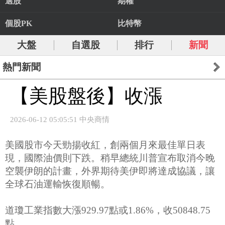
選股
期權
個股PK
比特幣
大盤
自選股
排行
新聞
熱門新聞
【美股盤後】收漲
2026-06-12 05:05:51 中央商情
美國股市今天勁揚收紅，創兩個月來最佳單日表
現，國際油價則下跌。稍早總統川普宣布取消今晚
空襲伊朗的計畫，外界期待美伊即將達成協議，讓
全球石油運輸恢復順暢。
道瓊工業指數大漲929.97點或1.86%，收50848.75
點。