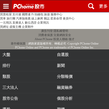
登入
註冊
PChome首頁
線上購物
24h購物
書店
露天拍賣
比比昂代購
新聞
/
氣象
股市
個人新聞台
廣告刊登
加入聯播網
全球購物
買賣租屋
支付連
國際連
Pi 拍錢包
旅遊
服務中心
買車
旅行團
汽車險推薦
線上麻將
雜誌
星座命理
會員中心
一元簡訊
直播達人
數位憑證
企業簡訊
買網址
虛擬主機
企業郵件
廣告刊登
隱私權聲明
消費者保護
兒童網路安全
About PChome
投資人聯絡
徵才
著作權保護
｜網路家庭版權所有、轉載必究
‧Copyright PChome Online
PChome Online and PChome are trademarks of PChome Online Inc.
大盤
自選股
排行
新聞
類股
分類報價
三大法人
融資融券
股市公告
個股分析