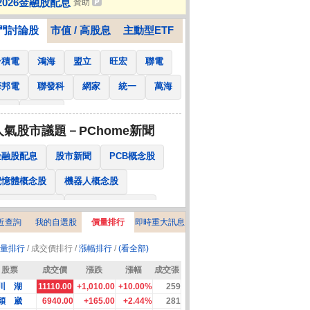
2026金融股配息
贊助
戲，不模糊、不卡殘影
門討論股
市值 / 高股息
主動型ETF
台積電
鴻海
盟立
旺宏
聯電
華邦電
聯發科
網家
統一
萬海
南亞
國泰金
人氣股市議題－PChome新聞
金融股配息
股市新聞
PCB概念股
記憶體概念股
機器人概念股
低軌衛星概念股
CPO、BBU概念股
近查詢
我的自選股
價量排行
即時重大訊息
025金融股配息
AI眼鏡概念股
量排行
/ 成交價排行 /
漲幅排行
/
(看全部)
降息概念股
儲能概念股
甲骨文概念股
股票
成交價
漲跌
漲幅
成交張
股東會紀念品
川 湖
11110.00
+1,010.00
+10.00%
259
穎 崴
6940.00
+165.00
+2.44%
281