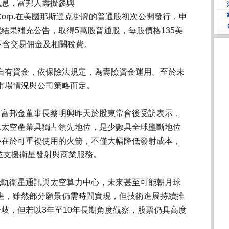
訊息，富邦人壽擬參與
nologiesCorp.在美國那斯達克掛牌的普通股初次公開發行，申
結果補充公告，取得5萬股普通股，每股價格135美
不含交易佣金及相關稅費。
自有資金，依保險法規定，為壽險資金運用。至於未
市場情況與公司策略而定。
X，富邦金董事長蔡明興昨天於股東常會後受訪表示，
全球太空產業具獨占領先地位，是少數具全球壟斷地位
優勢在於可重複使用的火箭，不僅大幅降低發射成本，
並支援衛星發射與商業服務。
展低軌衛星通訊與太空算力中心，未來甚至可能朝月球
進，雖然部分願景仍需時間實現，但技術進展持續推
法分歧，但若以3年至10年長期角度觀察，股票仍具高度