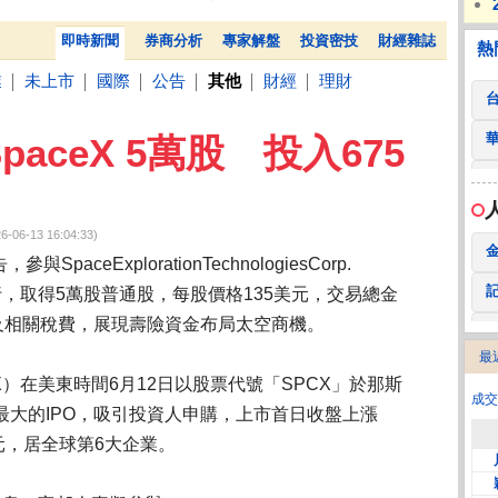
 鍵
236.50 -26.00
勤 誠
1,115.00 -120.00
3
聯電ADR6日下跌0.09美元跌幅0.47%折台股123.88元
玩遊
熱門
贊助
即時新聞
券商分析
專家解盤
投資密技
財經雜誌
熱
業
未上市
國際
公告
其他
財經
理財
│
│
│
│
│
│
aceX 5萬股 投入675
-13 16:04:33)
paceExplorationTechnologiesCorp.
行，取得5萬股普通股，每股價格135美元，交易總金
及相關稅費，展現壽險資金布局太空商機。
最
2
X）在美東時間6月12日以股票代號「SPCX」於那斯
成交
最大的IPO，吸引投資人申購，上市首日收盤上漲
美元，居全球第6大企業。