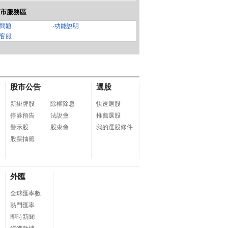
市服務區
問題
‧
功能說明
客服
股市公告
選股
新掛牌股
除權除息
快速選股
停券預告
法說會
推薦選股
警示股
股東會
我的選股條件
股票抽籤
外匯
全球匯率數
熱門匯率
即時新聞