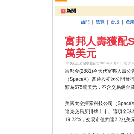
跌停排行：
凌 航
168.00 -18.50
雙
1
2
新聞
熱門
總覽
台股
產
│
│
│
富邦人壽獲配Sp
萬美元
中央社記者趙敏雅台北2026年06月13日電 (2026-06
富邦金(2881)今天代富邦人壽公告，參與S
（SpaceX）普通股初次公開發
額為675萬美元，不含交易佣金
美國太空探索科技公司（Space
達克交易所掛牌上市。這項全球
19.22%，交易市值約達2.2兆