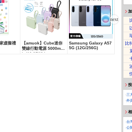
加
家虛擬禮
【amuok】Cube迷你
Samsung Galaxy A57
春風 三
比
5G (12G/256G)
雙線行動電源 5000mA
衛生紙(1
h (19.25Wh)
箱)
投
‧
三
‧
外
相
‧
台
‧
公