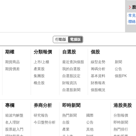
股
‧
常見
‧
聯絡
行動版
電腦版
期權
分類報價
自選股
個股
期貨商品
上市/上櫃
最近查詢個股
線型走勢
新聞
期貨價差
產業股
我的自選股
籌碼分析
公告
集團股
自選股設定
基本資料
個股PK
概念股
財報資訊
財務報表
自選股新聞
個股概況
專欄
券商分析
即時新聞
港股美股
箱波均解盤
研究報告
熱門新聞
國際
分類報價
名人理財
今日盤勢分析
台股
公告
即時新聞
股票超入門
產業
其他
熱門排行