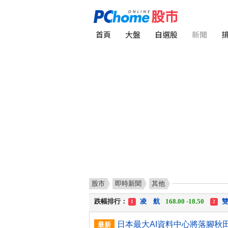
首頁
大盤
自選股
新聞
股市
即時新聞
其他
漲幅排行：
中化生
35.75 +3.25
川
1
2
跌幅排行：
凌 航
168.00 -18.50
雙
1
2
漲停排行：
川 湖
11,110.00 +1,010.00
1
最新