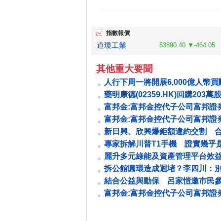
指數報價
道瓊工業
53890.40 ▼-464.05
其他重大要聞
人行下周一將開展6,000億人幣
回購操作
藥明康德(02359.HK)回購203萬
約2.89億元
富邦金:富邦金控代子公司富邦證
股東會重要決議事項
富邦金:富邦金控代子公司富邦證
新任「審計暨風險管理委員會」成員
新日興、欣興爆鉅額違約交割 
額5827萬元
專家拆解川普T1手機 證實幾乎
版HTC U24 Pro
麗升多元綠能及資產管理平台效
落實
拆公館圓環造成迴堵？李四川：
問題
結合公益與動保 呂家愷邀市民
「毛起來愛」嘉年華
富邦金:富邦金控代子公司富邦證
解除董事競業禁止之限制