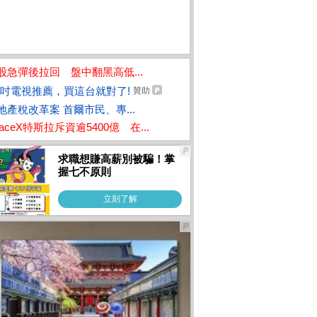
股急彈後拉回 盤中翻黑高低...
5吋電視推薦，買這台就對了!
贊助
地產稅改革案 首爾市民、專...
paceX特斯拉斥資逾5400億 在...