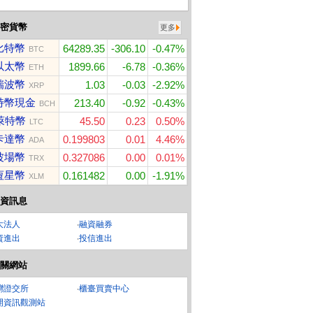
密貨幣
更多
比特幣
64289.35
-306.10
-0.47%
BTC
以太幣
1899.66
-6.78
-0.36%
ETH
瑞波幣
1.03
-0.03
-2.92%
XRP
層超厚柔感抽取
特幣現金
POCO X8 Pro Max 12
羅技 MX Master 4 無線
Sa
213.40
-0.92
-0.43%
BCH
G/512G
old
00抽x8包x8串/
滑鼠
萊特幣
45.50
0.23
0.50%
LTC
卡達幣
0.199803
0.01
4.46%
ADA
波場幣
0.327086
0.00
0.01%
TRX
恆星幣
0.161482
0.00
-1.91%
XLM
資訊息
大法人
‧
融資融券
資進出
‧
投信進出
關網站
灣證交所
‧
櫃臺買賣中心
開資訊觀測站