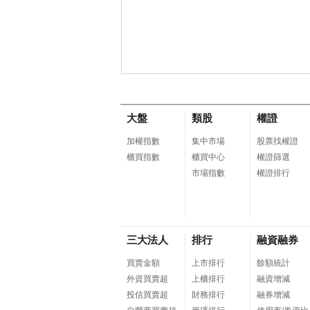
大盤
類股
權證
加權指數
集中市場
股票找權證
櫃買指數
櫃買中心
權證篩選
市場指數
權證排行
三大法人
排行
融資融券
買賣金額
上市排行
餘額統計
外資買賣超
上櫃排行
融資增減
投信買賣超
財務排行
融券增減