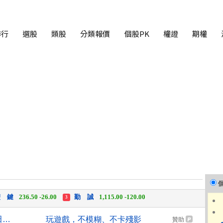
排行
選股
類股
分類報價
個股PK
權證
期權
 湖
11,110.00 +1,010.00
長 廣
463.00 +42.00
3
 鍵
236.50 -26.00
勤 誠
1,115.00 -120.00
3
中化生
35.75 +3.25
長 廣
463.00 +42.00
2
3
日本最大AI資料中心將落腳秋田 阿聯酋擬投資2兆日圓
玩遊戲，不模糊、不卡殘影
贊助