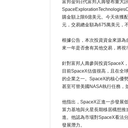
富邦金9日代富邦人壽發布重大
SpaceExplorationTech
購金額上限6億美元。今天依獲配
元，交易總金額為675萬美元，
根據公告，本次投資資金來源為
來一年是否會有其他交易，將視
針對富邦人壽參與投資Space
目前SpaceX估值很高，且在
的企業之一。SpaceX的核心
甚至可替美國NASA執行任務，
他指出，SpaceX正進一步發
算力基地與火星長期移居構想推
進。他認為市場對SpaceX看
發展潛力。