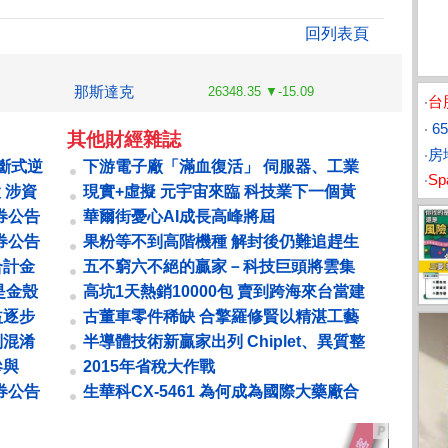
回列表頁
那斯達克
26348.35 ▼-15.09
‧
台
‧
6
其他財經雜誌
‧
房
買斷式逆
下游電子廠「滿血復活」 伺服器、工業
‧
S
電腦、板卡大旱後雲霓至
股 涉資
現實+虛擬 元宇宙來臨 科技業下一個黃
金十年
券公告
華爾街憂心AI成長高峰將屆
券公告
果粉等不到高階機種 解封後仍難追趕生
...
產進度 鄭州封控52天 鴻海痛失銷售...
合計金
五不窮六不絕的贏家－科技巨頭將雲集
台北、除權息行情即將開跑
是金殼
高坑1天熱銷10000包 賣到跨海來台當建
商 從牛肉乾賣到豪宅 金門陳家發跡...
益逐步
古董車零件稀缺 合擎羅修賢以精湛工藝
成為隱形冠軍 黑手老董 靠復刻鈑件...
別混淆
半導體技術新贏家出列 Chiplet、異質整
合與GAA技術推進
參與
2015年省稅大作戰
券公告
生華科CX-5461 為何成為國際大藥廠合
作名單上的常客？