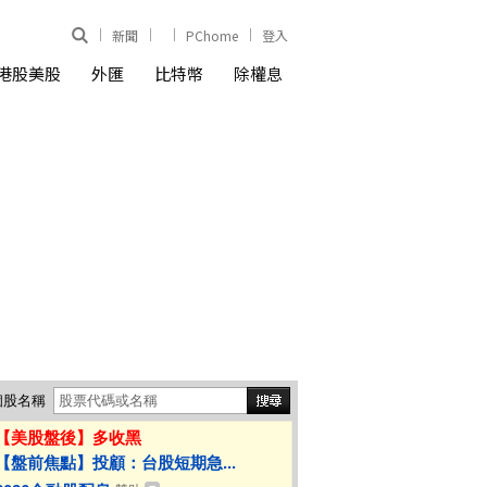
新聞
PChome
登入
港股美股
外匯
比特幣
除權息
個股名稱
【美股盤後】多收黑
【盤前焦點】投顧：台股短期急...