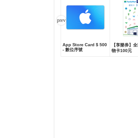
App Store Card $ 500
Pro
ASUS Vivobook S14 S
【享樂券】全
- 數位序號
3407VA-0052G13420H
物卡100元
夜幕灰(i5-13420H/8Gx
2/512G/W11/WUXGA/1
4)