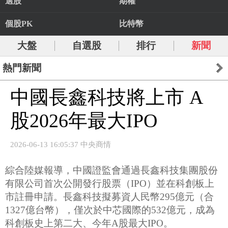
選股
期權
個股PK
比特幣
大盤
自選股
排行
新聞
熱門新聞
中國長鑫科技將上市 A
股2026年最大IPO
2026-06-13 16:05:37 中央商情
綜合陸媒報導，中國證監會通過長鑫科技集團股份
有限公司首次公開發行股票（IPO）並在科創板上
市註冊申請。長鑫科技擬募資人民幣295億元（合
1327億台幣），僅次於中芯國際的532億元，成為
科創板史上第二大、今年A股最大IPO。