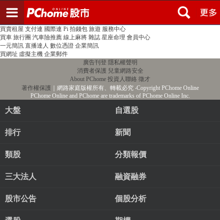
登入
註冊
PChome首頁
線上購物
24h購物
書店
露天拍賣
比比昂代購
新聞
/
氣象
股市
個人新聞台
廣告刊登
加入聯播網
全球購物
買賣租屋
支付連
國際連
Pi 拍錢包
旅遊
服務中心
買車
旅行團
汽車險推薦
線上麻將
雜誌
星座命理
會員中心
一元簡訊
直播達人
數位憑證
企業簡訊
買網址
虛擬主機
企業郵件
廣告刊登
隱私權聲明
消費者保護
兒童網路安全
About PChome
投資人聯絡
徵才
著作權保護
｜網路家庭版權所有、轉載必究
‧Copyright PChome Online
PChome Online and PChome are trademarks of PChome Online Inc.
大盤
自選股
排行
新聞
類股
分類報價
三大法人
融資融券
股市公告
個股分析