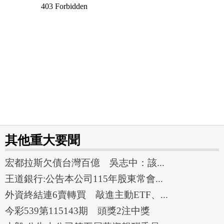
其他重大要聞
宏都拉斯欠債台灣百億 吳志中：該...
王道銀行:公告本公司115年股東常會...
外資終結連6賣轉買 敲進主動ETF、...
今彩539第115143期 頭獎2注中獎