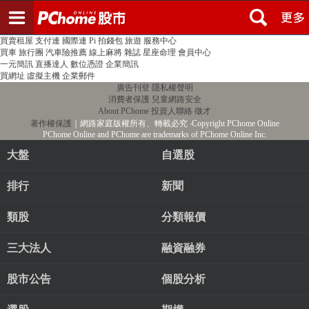
登入
註冊
PChome首頁
線上購物
24h購物
書店
露天拍賣
比比昂代購
新聞
/
氣象
股市
個人新聞台
廣告刊登
加入聯播網
全球購物
買賣租屋
支付連
國際連
Pi 拍錢包
旅遊
服務中心
買車
旅行團
汽車險推薦
線上麻將
雜誌
星座命理
會員中心
一元簡訊
直播達人
數位憑證
企業簡訊
買網址
虛擬主機
企業郵件
廣告刊登
隱私權聲明
消費者保護
兒童網路安全
About PChome
投資人聯絡
徵才
著作權保護
｜網路家庭版權所有、轉載必究
‧Copyright PChome Online
PChome Online and PChome are trademarks of PChome Online Inc.
大盤
自選股
排行
新聞
類股
分類報價
三大法人
融資融券
股市公告
個股分析