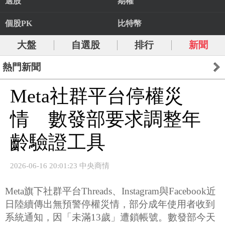
選股
期權
個股PK
比特幣
大盤
自選股
排行
新聞
熱門新聞
Meta社群平台停權災
情 數發部要求調整年
齡驗證工具
2026-06-16 20:01:23 中央商情
Meta旗下社群平台Threads、Instagram與Facebook近
日陸續傳出無預警停權災情，部分成年使用者收到
系統通知，因「未滿13歲」遭鎖帳號。數發部今天