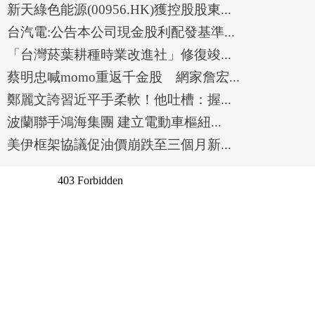
新天綠色能源(00956.HK)獲控股股東...
台汽電:公告本公司現金股利配發基準...
「台灣菸葉耕種時業改進社」修復竣...
蔡明忠喊momo重返千金股 網家詹宏...
鄭麗文誇習近平手柔軟！他吐槽：握...
波蘭聯手鴻海集團 建立電動車樞紐...
美伊框架協議促油價崩跌至三個月新...