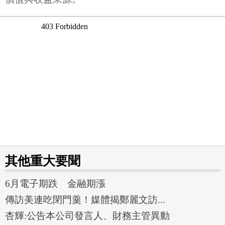
其他重大要聞
6月電子期跌 金融期漲
傳訪美連吃閉門羹！媒體揭鄭麗文訪...
杏輝:公告本公司發言人、財務主管異動