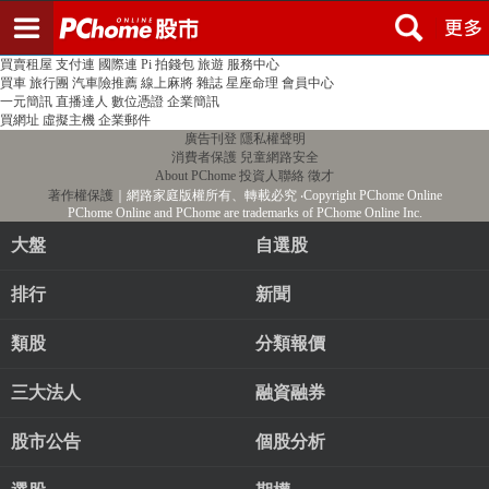
登入
註冊
PChome首頁
線上購物
24h購物
書店
露天拍賣
比比昂代購
新聞
/
氣象
股市
個人新聞台
廣告刊登
加入聯播網
全球購物
買賣租屋
支付連
國際連
Pi 拍錢包
旅遊
服務中心
買車
旅行團
汽車險推薦
線上麻將
雜誌
星座命理
會員中心
一元簡訊
直播達人
數位憑證
企業簡訊
買網址
虛擬主機
企業郵件
廣告刊登
隱私權聲明
消費者保護
兒童網路安全
About PChome
投資人聯絡
徵才
著作權保護
｜網路家庭版權所有、轉載必究
‧Copyright PChome Online
PChome Online and PChome are trademarks of PChome Online Inc.
大盤
自選股
排行
新聞
類股
分類報價
三大法人
融資融券
股市公告
個股分析