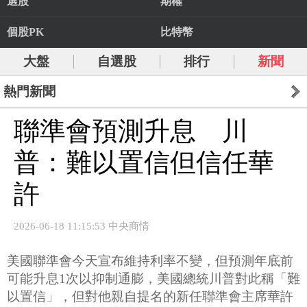
選股
期權
個股PK
比特幣
大盤
自選股
排行
新聞
熱門新聞
聯準會預測升息 川
普：難以置信但信任華
許
2026-06-18 11:15:53 中央商情
美國聯準會今天宣布維持利率不變，但預測年底前
可能升息1次以抑制通膨，美國總統川普對此稱「難
以置信」，但對他親自提名的新任聯準會主席華許