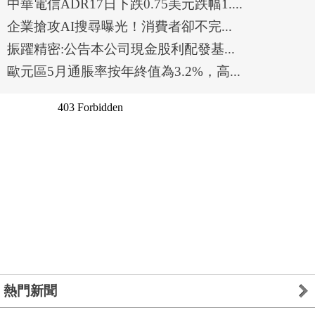
中華電信ADR17日下跌0.75美元跌幅1....
企業搶攻AI搜尋曝光！消費者卻不完...
振躍精密:公告本公司現金股利配發基...
歐元區5月通脹率按年終值為3.2%，高...
熱門新聞