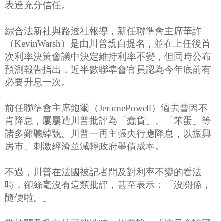
表達充分信任。
綜合法新社與路透社報導，新任聯準會主席華許
（KevinWarsh）是由川普親自提名，並在上任後首
次利率決策會議中決定維持利率不變，但同時公布
預測報告指出，近半數聯準會官員認為今年底前有
必要升息一次。
前任聯準會主席鮑爾（JeromePowell）過去曾因不
肯降息，屢屢遭川普批評為「蠢貨」、「笨蛋」等
諸多難聽綽號。川普一再主張央行應降息，以振興
房市、刺激經濟並減輕政府舉債成本。
不過，川普在法國被記者問及對利率不變的看法
時，卻絲毫沒有這類批評，甚至表示：「沒關係，
隨便啦。」