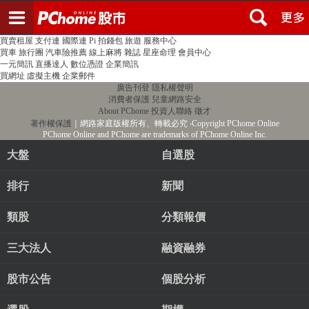
登入
註冊
PChome首頁
線上購物
24h購物
書店
露天拍賣
比比昂代購
新聞
/
氣象
股市
個人新聞台
廣告刊登
加入聯播網
全球購物
買賣租屋
支付連
國際連
Pi 拍錢包
旅遊
服務中心
買車
旅行團
汽車險推薦
線上麻將
雜誌
星座命理
會員中心
一元簡訊
直播達人
數位憑證
企業簡訊
買網址
虛擬主機
企業郵件
廣告刊登
隱私權聲明
消費者保護
兒童網路安全
About PChome
投資人聯絡
徵才
著作權保護
｜網路家庭版權所有、轉載必究
‧Copyright PChome Online
PChome Online and PChome are trademarks of PChome Online Inc.
大盤
自選股
排行
新聞
類股
分類報價
三大法人
融資融券
股市公告
個股分析