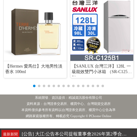
【Hermes 愛馬仕】大地男性淡
【SANLUX 台灣三洋】128L 一
香水 100ml
級能效雙門小冰箱 （SR-C125B
1）
系統開發、資訊提供：精誠資訊股份有限公司
資料來源：台灣證券交易所、櫃買中心、台灣期貨交易所
本資料僅供參考所有資料以台灣證券交易所、櫃買中心公告為準
網路家庭版權所有、轉載必究 Copyright © PChome Online
1.主動統一全球創新
2.緯 創
3.聯 電
4.世 界
投信賣超
[公告] 大江:公告本公司提報董事會2026年第2季合併財務報告
最新新聞