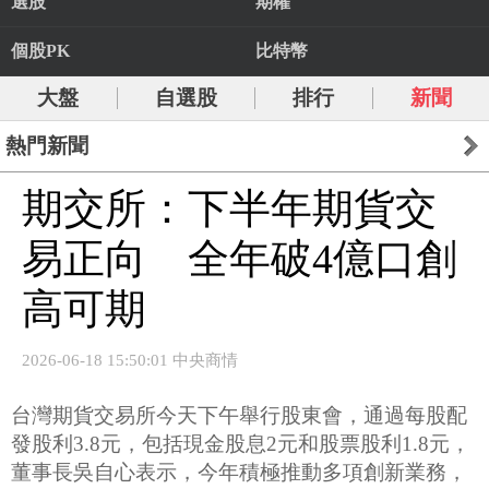
選股
期權
個股PK
比特幣
大盤
自選股
排行
新聞
熱門新聞
期交所：下半年期貨交
易正向 全年破4億口創
高可期
2026-06-18 15:50:01 中央商情
台灣期貨交易所今天下午舉行股東會，通過每股配
發股利3.8元，包括現金股息2元和股票股利1.8元，
董事長吳自心表示，今年積極推動多項創新業務，