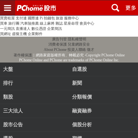
登入
註冊
PChome首頁
線上購物
24h購物
書店
露天拍賣
比比昂代購
新聞
/
氣象
股市
個人新聞台
廣告刊登
加入聯播網
全球購物
買賣租屋
支付連
國際連
Pi 拍錢包
旅遊
服務中心
買車
旅行團
汽車險推薦
線上麻將
雜誌
星座命理
會員中心
一元簡訊
直播達人
數位憑證
企業簡訊
買網址
虛擬主機
企業郵件
廣告刊登
隱私權聲明
消費者保護
兒童網路安全
About PChome
投資人聯絡
徵才
著作權保護
｜網路家庭版權所有、轉載必究
‧Copyright PChome Online
PChome Online and PChome are trademarks of PChome Online Inc.
大盤
自選股
排行
新聞
類股
分類報價
三大法人
融資融券
股市公告
個股分析