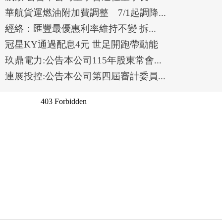
華航貨運燃油附加費調整 7/1起調降...
經絡：匯豐最優惠利率維持不變 拆...
冠星KY通過配息4元 世足開跑帶動能
玖鼎電力:公告本公司115年股東常會...
連展投控:公告本公司第四屆審計委員...