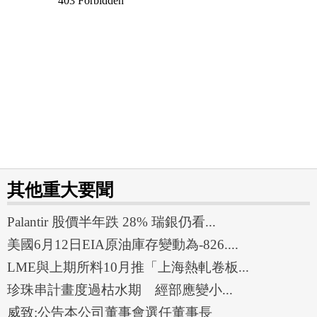
其他重大要聞
Palantir 股價半年跌 28% 瑞銀仍看...
美國6月12日EIA原油庫存變動為-826....
LME與上期所料10月推「上海熱軋卷板...
珍珠串計畫度過枯水期 經部應變小...
威致:公告本公司董事會選任董事長