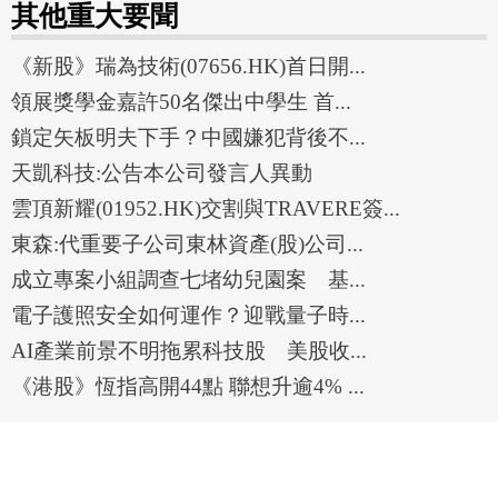
其他重大要聞
《新股》瑞為技術(07656.HK)首日開...
領展獎學金嘉許50名傑出中學生 首...
鎖定矢板明夫下手？中國嫌犯背後不...
天凱科技:公告本公司發言人異動
雲頂新耀(01952.HK)交割與TRAVERE簽...
東森:代重要子公司東林資產(股)公司...
成立專案小組調查七堵幼兒園案 基...
電子護照安全如何運作？迎戰量子時...
AI產業前景不明拖累科技股 美股收...
《港股》恆指高開44點 聯想升逾4% ...