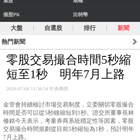
選股
期權
個股PK
比特幣
大盤
自選股
排行
新聞
熱門新聞
零股交易撮合時間5秒縮
短至1秒 明年7月上路
2026-07-08 11:38:34 中央商情
金管會持續檢討市場交易制度，立委關切零股撮合
時間是否可以從5秒鐘縮短到1秒。證交所董事長林
修銘今天表示，考量券商系統穩定性等因素，零股
交易撮合時間規劃從目前5秒縮短為1秒，預計明年
7月上路。