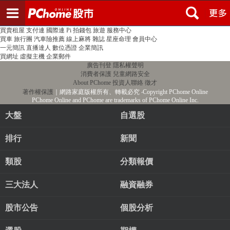
登入
註冊
PChome首頁
線上購物
24h購物
書店
露天拍賣
比比昂代購
新聞
/
氣象
股市
個人新聞台
廣告刊登
加入聯播網
全球購物
買賣租屋
支付連
國際連
Pi 拍錢包
旅遊
服務中心
買車
旅行團
汽車險推薦
線上麻將
雜誌
星座命理
會員中心
一元簡訊
直播達人
數位憑證
企業簡訊
買網址
虛擬主機
企業郵件
廣告刊登
隱私權聲明
消費者保護
兒童網路安全
About PChome
投資人聯絡
徵才
著作權保護
｜網路家庭版權所有、轉載必究
‧Copyright PChome Online
PChome Online and PChome are trademarks of PChome Online Inc.
大盤
自選股
排行
新聞
類股
分類報價
三大法人
融資融券
股市公告
個股分析