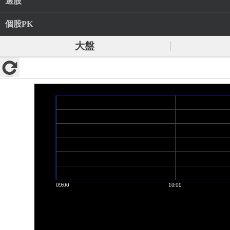
選股
個股PK
大盤