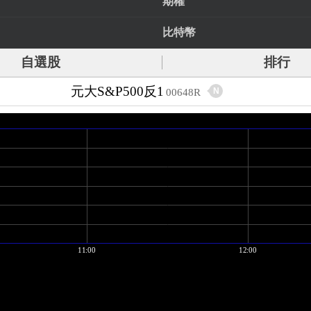
期權
比特幣
自選股
排行
元大S&P500反1
N
00648R