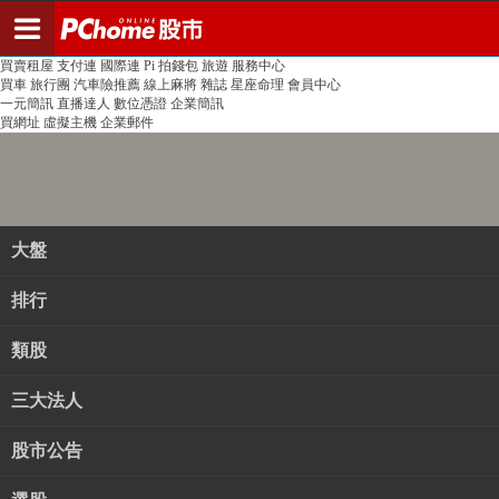
登入
註冊
PChome首頁
線上購物
24h購物
書店
露天拍賣
比比昂代購
新聞
/
氣象
股市
個人新聞台
廣告刊登
加入聯播網
全球購物
買賣租屋
支付連
國際連
Pi 拍錢包
旅遊
服務中心
買車
旅行團
汽車險推薦
線上麻將
雜誌
星座命理
會員中心
一元簡訊
直播達人
數位憑證
企業簡訊
買網址
虛擬主機
企業郵件
大盤
排行
類股
三大法人
股市公告