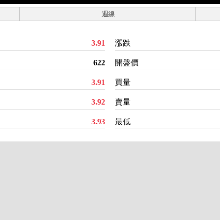
週線
3.91
漲跌
622
開盤價
3.91
買量
3.92
賣量
3.93
最低