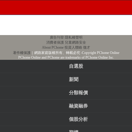
廣告刊登
隱私權聲明
消費者保護
兒童網路安全
About PChome
投資人聯絡
徵才
著作權保護
｜網路家庭版權所有、轉載必究
‧Copyright PChome Online
PChome Online and PChome are trademarks of PChome Online Inc.
自選股
新聞
分類報價
融資融券
個股分析