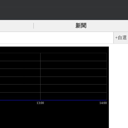
新聞
+自選