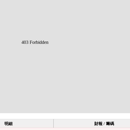
明細
財報 / 籌碼