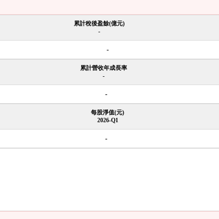
累計稅後盈餘(億元)
-
-
累計營收年成長率
-
-
每股淨值(元)
2026-Q1
-