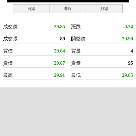
日線
週線
月線
成交價
29.85
漲跌
-0.24
成交張
89
開盤價
29.90
買價
29.84
買量
4
賣價
29.87
賣量
95
最高
29.91
最低
29.85