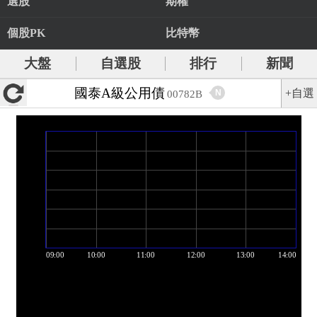
選股
期權
個股PK
比特幣
大盤
自選股
排行
新聞
國泰A級公用債
+自選
N
00782B