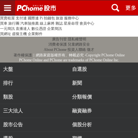
登入
註冊
PChome首頁
線上購物
24h購物
書店
露天拍賣
比比昂代購
新聞
/
氣象
股市
個人新聞台
廣告刊登
加入聯播網
全球購物
買賣租屋
支付連
國際連
Pi 拍錢包
旅遊
服務中心
買車
旅行團
汽車險推薦
線上麻將
雜誌
星座命理
會員中心
一元簡訊
直播達人
數位憑證
企業簡訊
買網址
虛擬主機
企業郵件
廣告刊登
隱私權聲明
消費者保護
兒童網路安全
About PChome
投資人聯絡
徵才
著作權保護
｜網路家庭版權所有、轉載必究
‧Copyright PChome Online
PChome Online and PChome are trademarks of PChome Online Inc.
大盤
自選股
排行
新聞
類股
分類報價
三大法人
融資融券
股市公告
個股分析