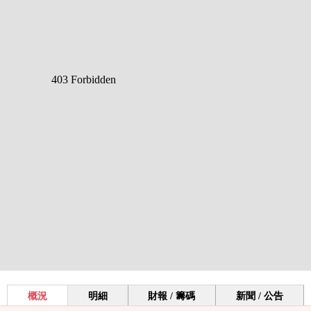
概況
明細
財報 / 籌碼
新聞 / 公告