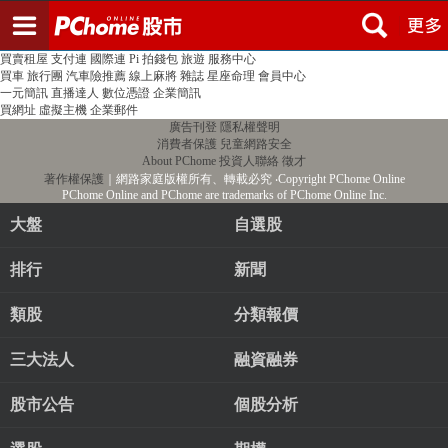
登入
註冊
PChome首頁
線上購物
24h購物
書店
露天拍賣
比比昂代購
新聞
/
氣象
股市
個人新聞台
廣告刊登
加入聯播網
全球購物
買賣租屋
支付連
國際連
Pi 拍錢包
旅遊
服務中心
買車
旅行團
汽車險推薦
線上麻將
雜誌
星座命理
會員中心
一元簡訊
直播達人
數位憑證
企業簡訊
買網址
虛擬主機
企業郵件
廣告刊登
隱私權聲明
消費者保護
兒童網路安全
About PChome
投資人聯絡
徵才
著作權保護
｜網路家庭版權所有、轉載必究
‧Copyright PChome Online
PChome Online and PChome are trademarks of PChome Online Inc.
大盤
自選股
排行
新聞
類股
分類報價
三大法人
融資融券
股市公告
個股分析