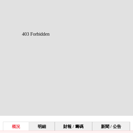
概況
明細
財報 / 籌碼
新聞 / 公告