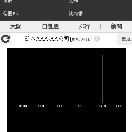
選股
期權
個股PK
比特幣
大盤
自選股
排行
新聞
凱基AAA-AA公司債
+自選
N
00841B