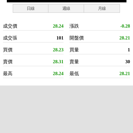
日線
週線
月線
成交價
28.24
漲跌
-0.28
成交張
101
開盤價
28.21
買價
28.23
買量
1
賣價
28.31
賣量
30
最高
28.24
最低
28.21