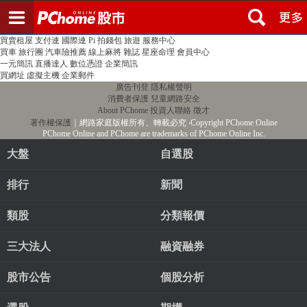
登入
註冊
PChome首頁
線上購物
24h購物
書店
露天拍賣
比比昂代購
新聞
/
氣象
股市
個人新聞台
廣告刊登
加入聯播網
全球購物
買賣租屋
支付連
國際連
Pi 拍錢包
旅遊
服務中心
買車
旅行團
汽車險推薦
線上麻將
雜誌
星座命理
會員中心
一元簡訊
直播達人
數位憑證
企業簡訊
買網址
虛擬主機
企業郵件
廣告刊登
隱私權聲明
消費者保護
兒童網路安全
About PChome
投資人聯絡
徵才
著作權保護
｜網路家庭版權所有、轉載必究
‧Copyright PChome Online
PChome Online and PChome are trademarks of PChome Online Inc.
大盤
自選股
排行
新聞
類股
分類報價
三大法人
融資融券
股市公告
個股分析