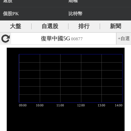
選股
期權
個股PK
比特幣
大盤
自選股
排行
新聞
復華中國5G
+自選
00877