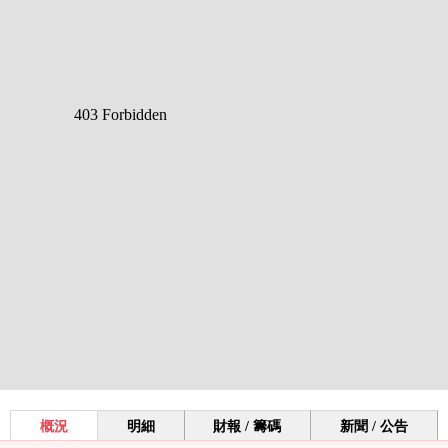
概況
明細
財報 / 籌碼
新聞 / 公告