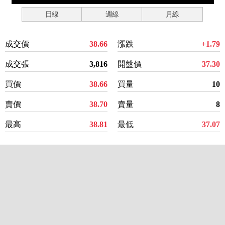
日線
週線
月線
成交價
38.66
漲跌
+1.79
成交張
3,816
開盤價
37.30
買價
38.66
買量
10
賣價
38.70
賣量
8
最高
38.81
最低
37.07