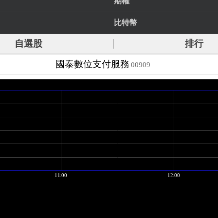
期權
比特幣
自選股
排行
國泰數位支付服務
00909