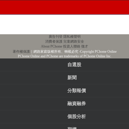
廣告刊登
隱私權聲明
消費者保護
兒童網路安全
About PChome
投資人聯絡
徵才
著作權保護
｜網路家庭版權所有、轉載必究
‧Copyright PChome Online
PChome Online and PChome are trademarks of PChome Online Inc.
自選股
新聞
分類報價
融資融券
個股分析