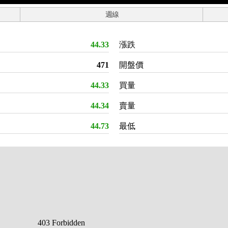
週線
44.33
漲跌
471
開盤價
44.33
買量
44.34
賣量
44.73
最低