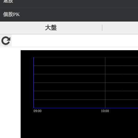
選股
個股PK
大盤