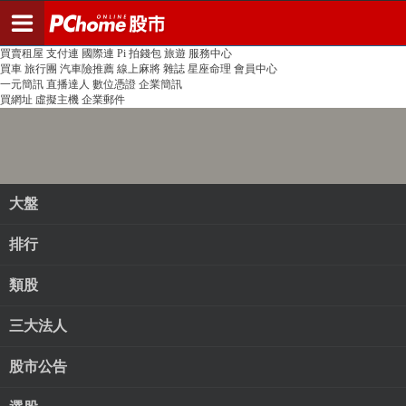
登入
註冊
PChome首頁
線上購物
24h購物
書店
露天拍賣
比比昂代購
新聞
/
氣象
股市
個人新聞台
廣告刊登
加入聯播網
全球購物
買賣租屋
支付連
國際連
Pi 拍錢包
旅遊
服務中心
買車
旅行團
汽車險推薦
線上麻將
雜誌
星座命理
會員中心
一元簡訊
直播達人
數位憑證
企業簡訊
買網址
虛擬主機
企業郵件
大盤
排行
類股
三大法人
股市公告