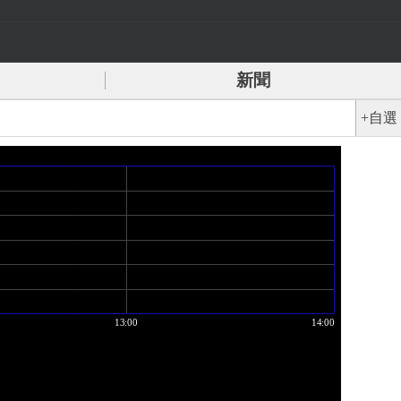
新聞
+自選