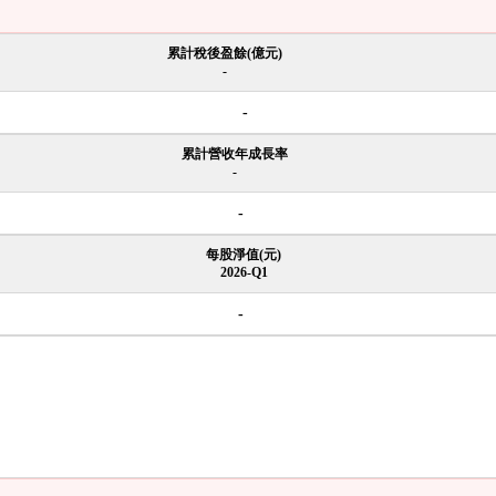
累計稅後盈餘(億元)
-
-
累計營收年成長率
-
-
每股淨值(元)
2026-Q1
-