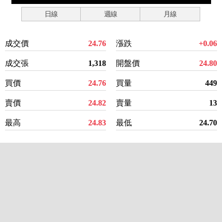
日線
週線
月線
成交價
24.76
漲跌
+0.06
成交張
1,318
開盤價
24.80
買價
24.76
買量
449
賣價
24.82
賣量
13
最高
24.83
最低
24.70