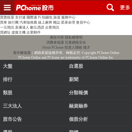
登入
註冊
PChome首頁
線上購物
24h購物
書店
露天拍賣
比比昂代購
新聞
/
氣象
股市
個人新聞台
廣告刊登
加入聯播網
全球購物
買賣租屋
支付連
國際連
Pi 拍錢包
旅遊
服務中心
買車
旅行團
汽車險推薦
線上麻將
雜誌
星座命理
會員中心
一元簡訊
直播達人
數位憑證
企業簡訊
買網址
虛擬主機
企業郵件
廣告刊登
隱私權聲明
消費者保護
兒童網路安全
About PChome
投資人聯絡
徵才
著作權保護
｜網路家庭版權所有、轉載必究
‧Copyright PChome Online
PChome Online and PChome are trademarks of PChome Online Inc.
大盤
自選股
排行
新聞
類股
分類報價
三大法人
融資融券
股市公告
個股分析