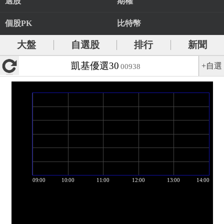
選股
期權
個股PK
比特幣
大盤
自選股
排行
新聞
凱基優選30
+自選
00938