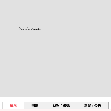
概況
明細
財報 / 籌碼
新聞 / 公告