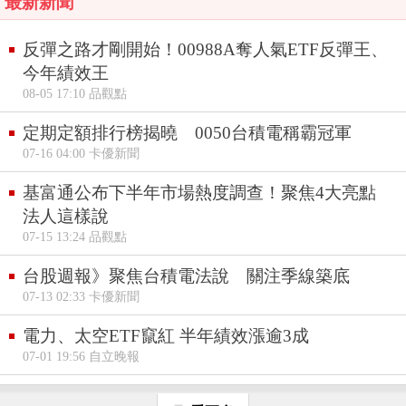
最新新聞
反彈之路才剛開始！00988A奪人氣ETF反彈王、
今年績效王
08-05 17:10 品觀點
定期定額排行榜揭曉 0050台積電稱霸冠軍
07-16 04:00 卡優新聞
基富通公布下半年市場熱度調查！聚焦4大亮點
法人這樣說
07-15 13:24 品觀點
台股週報》聚焦台積電法說 關注季線築底
07-13 02:33 卡優新聞
電力、太空ETF竄紅 半年績效漲逾3成
07-01 19:56 自立晚報