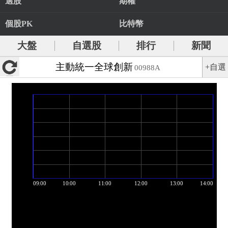
選股
期權
個股PK
比特幣
大盤
自選股
排行
新聞
主動統一全球創新
+自選
00988A