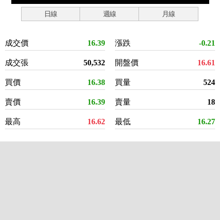
日線
週線
月線
成交價
16.39
漲跌
-0.21
成交張
50,532
開盤價
16.61
買價
16.38
買量
524
賣價
16.39
賣量
18
最高
16.62
最低
16.27