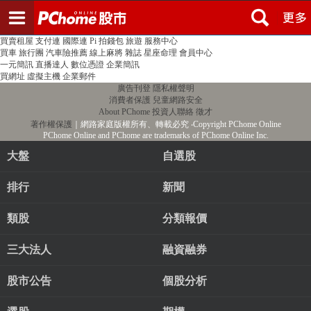
登入
註冊
PChome首頁
線上購物
24h購物
書店
露天拍賣
比比昂代購
新聞
/
氣象
股市
個人新聞台
廣告刊登
加入聯播網
全球購物
買賣租屋
支付連
國際連
Pi 拍錢包
旅遊
服務中心
買車
旅行團
汽車險推薦
線上麻將
雜誌
星座命理
會員中心
一元簡訊
直播達人
數位憑證
企業簡訊
買網址
虛擬主機
企業郵件
廣告刊登
隱私權聲明
消費者保護
兒童網路安全
About PChome
投資人聯絡
徵才
著作權保護
｜網路家庭版權所有、轉載必究
‧Copyright PChome Online
PChome Online and PChome are trademarks of PChome Online Inc.
大盤
自選股
排行
新聞
類股
分類報價
三大法人
融資融券
股市公告
個股分析