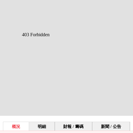
概況
明細
財報 / 籌碼
新聞 / 公告