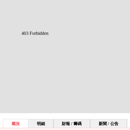
概況
明細
財報 / 籌碼
新聞 / 公告