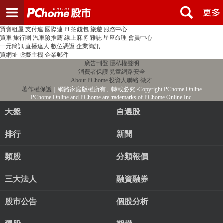
登入
註冊
PChome首頁
線上購物
24h購物
書店
露天拍賣
比比昂代購
新聞
/
氣象
股市
個人新聞台
廣告刊登
加入聯播網
全球購物
買賣租屋
支付連
國際連
Pi 拍錢包
旅遊
服務中心
買車
旅行團
汽車險推薦
線上麻將
雜誌
星座命理
會員中心
一元簡訊
直播達人
數位憑證
企業簡訊
買網址
虛擬主機
企業郵件
廣告刊登
隱私權聲明
消費者保護
兒童網路安全
About PChome
投資人聯絡
徵才
著作權保護
｜網路家庭版權所有、轉載必究
‧Copyright PChome Online
PChome Online and PChome are trademarks of PChome Online Inc.
大盤
自選股
排行
新聞
類股
分類報價
三大法人
融資融券
股市公告
個股分析