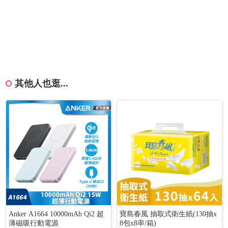
其他人也逛...
Anker A1664 10000mAh Qi2 超
寶島春風 抽取式衛生紙(130抽x
薄磁吸行動電源
8包x8串/箱)