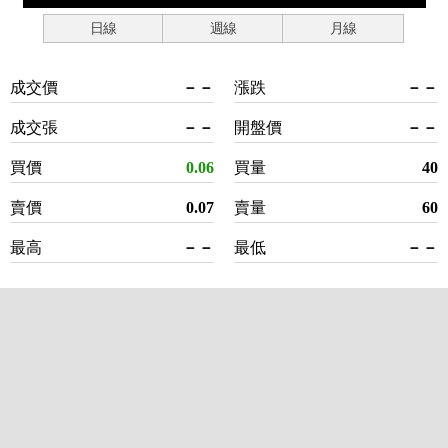
日線
週線
月線
成交價
－－
漲跌
－－
成交張
－－
開盤價
－－
買價
0.06
買量
40
賣價
0.07
賣量
60
最高
－－
最低
－－