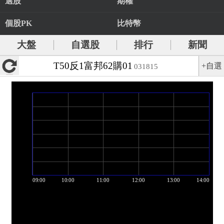
選股
期權
個股PK
比特幣
大盤
自選股
排行
新聞
T50反1富邦62購01
+自選
031815