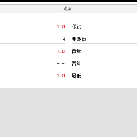
週線
1.31
漲跌
4
開盤價
1.33
買量
－－
賣量
1.31
最低