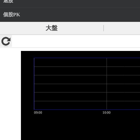
選股
個股PK
大盤