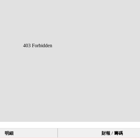
明細
財報 / 籌碼