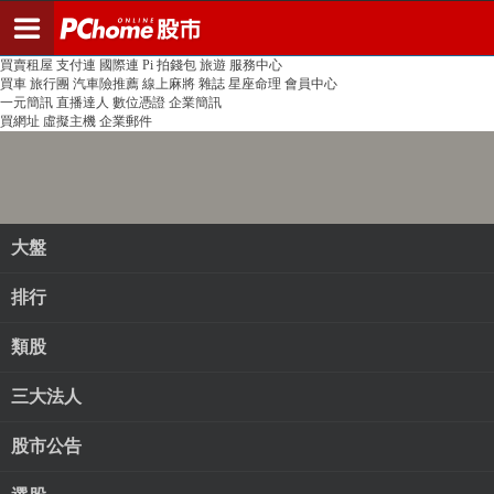
登入
註冊
PChome首頁
線上購物
24h購物
書店
露天拍賣
比比昂代購
新聞
/
氣象
股市
個人新聞台
廣告刊登
加入聯播網
全球購物
買賣租屋
支付連
國際連
Pi 拍錢包
旅遊
服務中心
買車
旅行團
汽車險推薦
線上麻將
雜誌
星座命理
會員中心
一元簡訊
直播達人
數位憑證
企業簡訊
買網址
虛擬主機
企業郵件
大盤
排行
類股
三大法人
股市公告