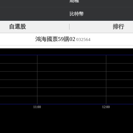
期權
比特幣
自選股
排行
鴻海國票59購02
032564