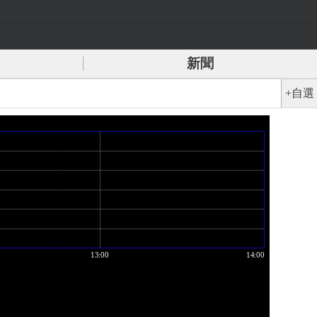
新聞
+自選