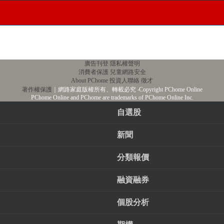
廣告刊登
隱私權聲明
消費者保護
兒童網路安全
About PChome
投資人聯絡
徵才
著作權保護
｜網路家庭版權所有、轉載必究
‧Copyright PChome Online
PChome Online and PChome are trademarks of PChome Online Inc.
自選股
新聞
分類報價
融資融券
個股分析