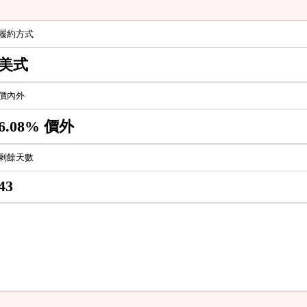
履約方式
美式
價內外
6.08% 價外
剩餘天數
43