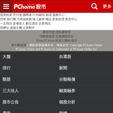
登入
註冊
PChome首頁
線上購物
24h購物
書店
露天拍賣
比比昂代購
新聞
/
氣象
股市
個人新聞台
廣告刊登
加入聯播網
全球購物
買賣租屋
支付連
國際連
Pi 拍錢包
旅遊
服務中心
買車
旅行團
汽車險推薦
線上麻將
雜誌
星座命理
會員中心
一元簡訊
直播達人
數位憑證
企業簡訊
買網址
虛擬主機
企業郵件
廣告刊登
隱私權聲明
消費者保護
兒童網路安全
About PChome
投資人聯絡
徵才
著作權保護
｜網路家庭版權所有、轉載必究
‧Copyright PChome Online
PChome Online and PChome are trademarks of PChome Online Inc.
大盤
自選股
排行
新聞
類股
分類報價
三大法人
融資融券
股市公告
個股分析