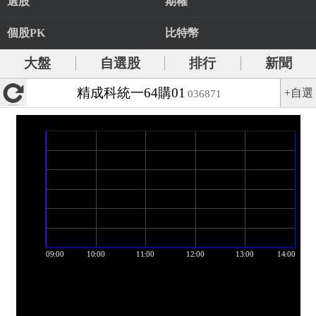
選股
期權
個股PK
比特幣
大盤
自選股
排行
新聞
精成科統一64購01
+自選
036871