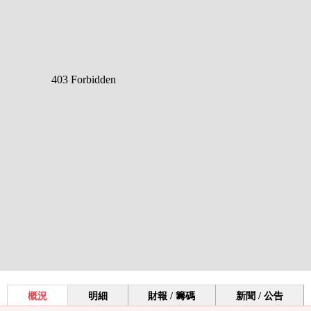
概況
明細
財報 / 籌碼
新聞 / 公告