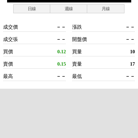
日線
週線
月線
成交價
－－
漲跌
－－
成交張
－－
開盤價
－－
買價
0.12
買量
10
賣價
0.15
賣量
17
最高
－－
最低
－－