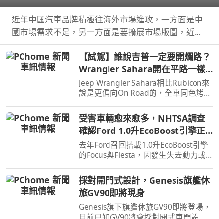
近年中國汽車品牌積極往海外市場進攻，一方面是中
國市場需求不足，另一方面是要擴展市場版圖，近日
奇瑞宣布全球累積銷量突破2,000萬輛，也是第一家
【試駕】誰說吉普一定要開爛路？
達此成績的中國汽車品牌。
Wrangler Sahara開在平路一樣
順！
Jeep Wrangler Sahara相比Rubicon來
說是更偏向On Road的，全車同色烤
漆、更大的鋁圈，還有越野設定，但這
不表示Sahara的越野能力就比較弱，
受害車輛愈來愈多，NHTSA調查
絕大多數的越野路面Sahara還是可以
確認Ford 1.0升EcoBoost引擎正
輕鬆通過，但就跟標題講的一樣…
時皮帶會產生碎屑導致引擎鎖死
去年Ford召回搭載1.0升EcoBoost引擎
的Focus與Fiesta，因發生失去動力或
引擎鎖死情況，對此NHTSA也進入調
查，之後甚至還擴大範圍和技術工程分
採對開門式設計，Genesis旗艦休
析，如今則確認原因了。
旅GV90即將現身
Genesis旗下旗艦休旅GV90即將登場，
目前已知GV90將會採對開式車門設