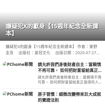
嫌疑犯X的獻身【15週年紀念全新譯
本】
嫌疑犯X的獻身【15週年紀念全新譯本】 作者：東野
圭吾 出版社：皇冠文化 出版日期：2020-07-27
00:00:00 有一種愛情，永遠不會說出「我愛妳」， 卻
請允許我們身後財產自主：當親情
比任何關係都更刻骨銘心…… 東野圭吾：在本格推理
不再可靠， 如何把財富留給真正值
的
得的人
請允許我們身後財產自主：當親情不再
可靠， 如何把財富留給真正值得的人
作者：高愛倫 出版社：天下雜誌
出版日期：2026-07-02 00:00:00 當人
原子習慣：細微改變帶來巨大成就
心失去分寸，再高明的遺囑規劃也可能
的實證法則
成為空談當人性貪婪暴