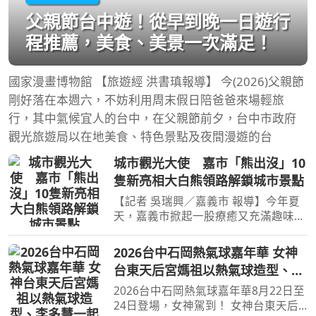
父親節台中遊！從早到晚一日遊行
程推薦，美食、美景一次滿足！
國家漫畫博物館 【旅遊經 洪書瑱報導】 今(2026)父親節
剛好落在本週六，不妨利用周末假日陪爸爸來場輕旅
行，其中氣候宜人的台中，在父親節前夕，台中市政府
觀光旅遊局以在地美食、特色景點及夜間漫遊的台
城市觀光大使 嘉市「熊出沒」10
隻新亮相大白熊領路解鎖城市景點
【記者 吳瑞興／嘉義市 報導】今年夏
天，嘉義市掀起一股療癒又充滿趣味的
城市尋寶熱潮！由嘉義在地藝術家
SMART經典繪本延伸而來的「大白
2026台中石岡熱氣球嘉年華 女神
熊」，化身最萌城市領航員，陸續現身
台東天后宮媽祖以熱氣球造型、李
嘉義市各大景點。隨著嘉義市長
多慧一起加持助陣
2026台中石岡熱氣球嘉年華8月22日至
24日登場，女神駕到！ 女神台東天后