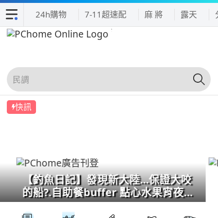
24h購物
7-11超速配
麻 將
露天
快訊
【釣魚日記】發現新大陸...保證大咬
的船?.自助餐buffer 點心水果宵夜吃
到飽