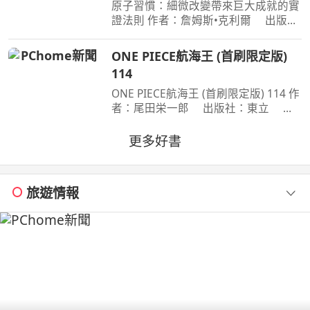
原子習慣：細微改變帶來巨大成就的實
證法則 作者：詹姆斯•克利爾 出版
社：方智 出版日期：2019-06-01
00:00:00 每天都進步1%，一年後，你
ONE PIECE航海王 (首刷限定版)
會進步37倍；每天都退步1%，一年
114
後，你會弱化到趨近於0！你的
ONE PIECE航海王 (首刷限定版) 114 作
者：尾田栄一郎 出版社：東立 出
版日期：2026-08-03 00:00:00 消失在
歷史黑暗當中的「諸神峽谷事件」，其
更多好書
全貌終於即將揭曉！席捲號稱最可怕海
賊團的洛克斯海賊團
旅遊情報