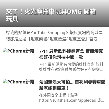
來了！火光摩托車玩具OMG 開箱
玩具
標籤的貼紙是YouTube Shopping X 蝦皮賣場的商城連
結都是透過【蝦皮商城/ 蝦皮優選/ 蝦皮直營】官方認
證賣家不一定都是我購買 ...
7-11 最新飲料娃娃盲盒 實體觸感
很好摸你想抽中哪一款
7-11 最新活動有可愛的娃娃盲盒 飲料
娃娃共有9款實體觸感很好只有腳腳沒
有手也沒有磁吸蠻大一隻的，大尺寸吊
環掛在包包 ...
法國熱浪太可怕... 首次利曼賽車體
驗就碰到撞車！
在外國安全上網！點擊
https://surfshark.com/appledad 或用
優惠碼APPLEDAD 以獲得額外4 個月