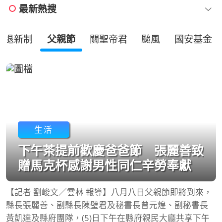
最新熱搜
勞退新制
父親節
關聖帝君
颱風
國安基金
生活
下午茶提前歡慶爸爸節 張麗善致
贈馬克杯感謝男性同仁辛勞奉獻
【記者 劉峻文／雲林 報導】八月八日父親節即將到來，
縣長張麗善、副縣長陳璧君及秘書長曾元煌、副秘書長
黃凱達及縣府團隊，(5)日下午在縣府親民大廳共享下午