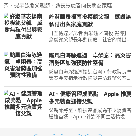
茶，提早歡慶父親節。縣長張麗善向長期為家庭
許淑華表揚南投模範父親 感謝無
私付出與家庭貢獻
【互傳媒／記者 蘇彩娥／南投 報導】
為感謝父親長年對家庭、社會的付出和
貢獻，南投縣政府今（6）日上午於魚
池鄉經典大飯店辦理「南投縣115年度
颱風白海豚進逼 卓榮泰：高災害
模範父親表揚活動」，以「感恩父愛・
潛勢區加強預防性整備
讓愛領投」為主題，表揚
颱風白海豚逐漸接近台灣，行政院長卓
榮泰今天指示行政院災害防救辦公室召
開前置情資研判會議，針對高災害潛勢
區加強預防性整備；災防辦在會中，要
AI、健康管理成亮點 Apple 推薦
求針對低窪地區積淹水風險，預置抽水
多元裝置迎接父親
機具、搶險能量等，並
父親節將至，科技產品成為不少消費者
送禮首選。Apple針對不同生活情境推
出父親節送禮建議，涵蓋智慧型手機、
智慧手錶、平板、筆電、耳機及配件等
多元產品，從工作效率、健康管理到休