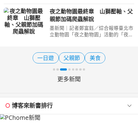
宮媽祖以熱氣球造型、李多慧一起加持
助陣 【旅遊經 洪書瑱報導】 喜歡熱氣
夜之動物園最終章 山獅壓軸、父
球活動的民眾，若錯過8月20日前東台
親節加碼爬蟲解說
灣所舉行的台灣國際熱氣
墨新聞｜記者鄭富鈺／綜合報導臺北市
立動物園「夜之動物園」活動的「夜貓
子」主題來到最後一週！這週的主題動
物是住在溫帶動物區的山獅。本週六的
夜間Keeper’s Talk將於18:30溫帶動物
一日遊
父親節
美食
區山獅戶外活動場前
更多新聞
博客來新書排行