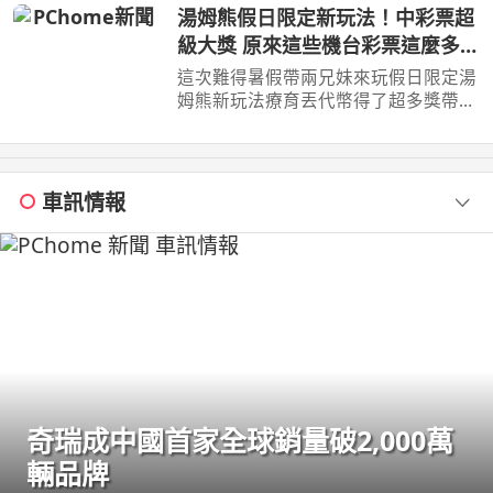
Surfshark 服務！
湯姆熊假日限定新玩法！中彩票超
級大獎 原來這些機台彩票這麼多！
【Bobo TV】
這次難得暑假帶兩兄妹來玩假日限定湯
姆熊新玩法療育丟代幣得了超多獎帶兩
兄妹去玩其他機台意外得到超多彩票！
我們的蹦蹦 ...
車訊情報
奇瑞成中國首家全球銷量破2,000萬
輛品牌