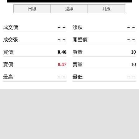
日線
週線
月線
成交價
－－
漲跌
－－
成交張
－－
開盤價
－－
買價
0.46
買量
10
賣價
0.47
賣量
10
最高
－－
最低
－－