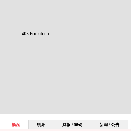
概況
明細
財報 / 籌碼
新聞 / 公告