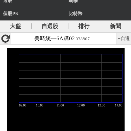
選股
期權
個股PK
比特幣
大盤
自選股
排行
新聞
美時統一6A購02
+自選
038807