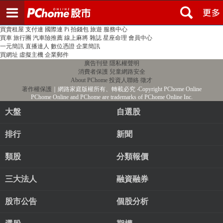
登入
註冊
PChome首頁
線上購物
24h購物
書店
露天拍賣
比比昂代購
新聞
/
氣象
股市
個人新聞台
廣告刊登
加入聯播網
全球購物
買賣租屋
支付連
國際連
Pi 拍錢包
旅遊
服務中心
買車
旅行團
汽車險推薦
線上麻將
雜誌
星座命理
會員中心
一元簡訊
直播達人
數位憑證
企業簡訊
買網址
虛擬主機
企業郵件
廣告刊登
隱私權聲明
消費者保護
兒童網路安全
About PChome
投資人聯絡
徵才
著作權保護
｜網路家庭版權所有、轉載必究
‧Copyright PChome Online
PChome Online and PChome are trademarks of PChome Online Inc.
大盤
自選股
排行
新聞
類股
分類報價
三大法人
融資融券
股市公告
個股分析