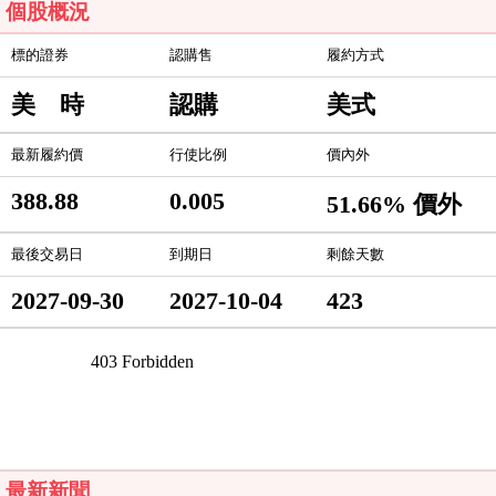
個股概況
標的證券
認購售
履約方式
美 時
認購
美式
最新履約價
行使比例
價內外
388.88
0.005
51.66% 價外
最後交易日
到期日
剩餘天數
2027-09-30
2027-10-04
423
最新新聞