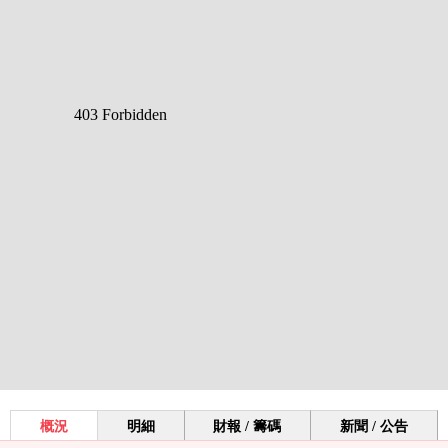
概況
明細
財報 / 籌碼
新聞 / 公告