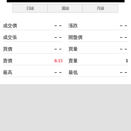
日線
週線
月線
成交價
－－
漲跌
－－
成交張
－－
開盤價
－－
買價
－－
買量
－－
賣價
0.15
賣量
1
最高
－－
最低
－－