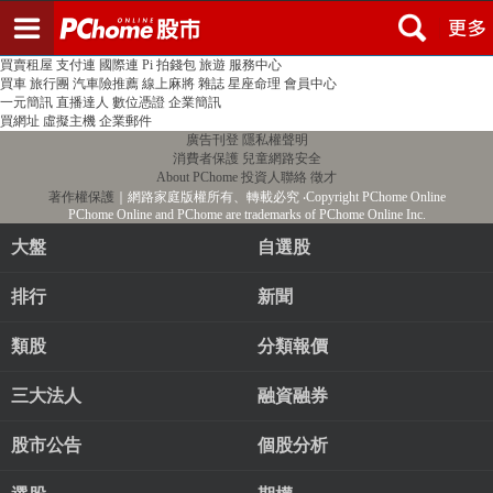
登入
註冊
PChome首頁
線上購物
24h購物
書店
露天拍賣
比比昂代購
新聞
/
氣象
股市
個人新聞台
廣告刊登
加入聯播網
全球購物
買賣租屋
支付連
國際連
Pi 拍錢包
旅遊
服務中心
買車
旅行團
汽車險推薦
線上麻將
雜誌
星座命理
會員中心
一元簡訊
直播達人
數位憑證
企業簡訊
買網址
虛擬主機
企業郵件
廣告刊登
隱私權聲明
消費者保護
兒童網路安全
About PChome
投資人聯絡
徵才
著作權保護
｜網路家庭版權所有、轉載必究
‧Copyright PChome Online
PChome Online and PChome are trademarks of PChome Online Inc.
大盤
自選股
排行
新聞
類股
分類報價
三大法人
融資融券
股市公告
個股分析