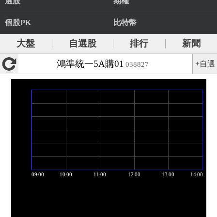
選股
期權
個股PK
比特幣
大盤
自選股
排行
新聞
鴻準統一5A購01
+自選
038827