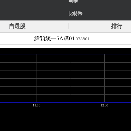
期權
比特幣
自選股
排行
緯穎統一5A購01
038861