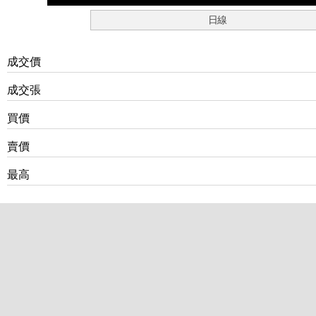
日線
成交價
成交張
買價
賣價
最高