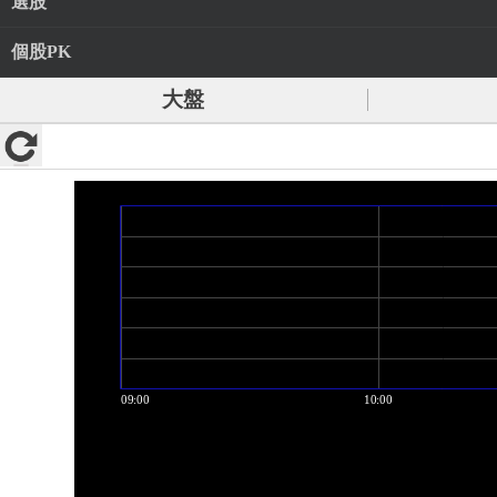
選股
個股PK
大盤