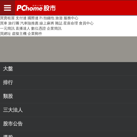
登入
註冊
PChome首頁
線上購物
24h購物
書店
露天拍賣
比比昂代購
新聞
/
氣象
股市
個人新聞台
廣告刊登
加入聯播網
全球購物
買賣租屋
支付連
國際連
Pi 拍錢包
旅遊
服務中心
買車
旅行團
汽車險推薦
線上麻將
雜誌
星座命理
會員中心
一元簡訊
直播達人
數位憑證
企業簡訊
買網址
虛擬主機
企業郵件
大盤
排行
類股
三大法人
股市公告