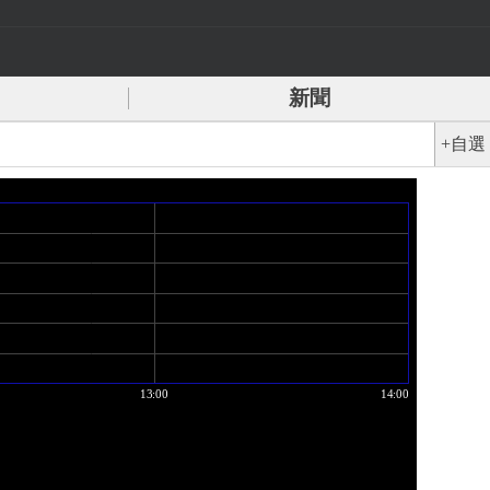
新聞
+自選