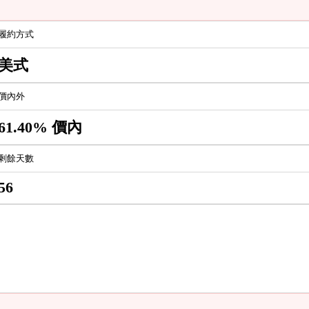
履約方式
美式
價內外
61.40% 價內
剩餘天數
56