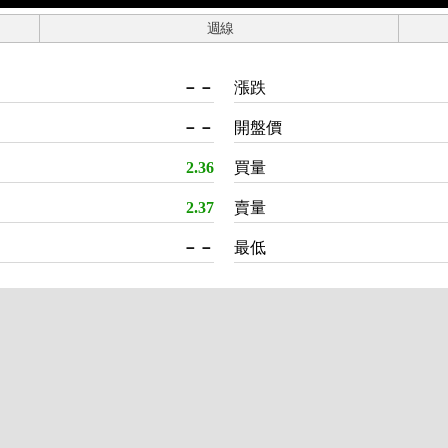
週線
－－
漲跌
－－
開盤價
2.36
買量
2.37
賣量
－－
最低