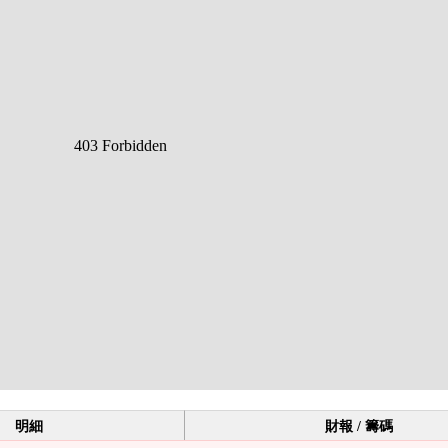
明細
財報 / 籌碼