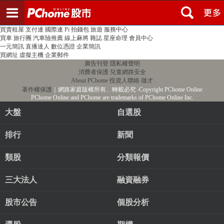
登入
註冊
PChome首頁
線上購物
24h購物
書店
露天拍賣
比比昂代購
新聞
/
氣象
股市
個人新聞台
廣告刊登
加入聯播網
全球購物
買賣租屋
支付連
國際連
Pi 拍錢包
旅遊
服務中心
買車
旅行團
汽車險推薦
線上麻將
雜誌
星座命理
會員中心
一元簡訊
直播達人
數位憑證
企業簡訊
買網址
虛擬主機
企業郵件
廣告刊登
隱私權聲明
消費者保護
兒童網路安全
About PChome
投資人聯絡
徵才
著作權保護
｜網路家庭版權所有、轉載必究
‧Copyright PChome Online
PChome Online and PChome are trademarks of PChome Online Inc.
大盤
自選股
排行
新聞
類股
分類報價
三大法人
融資融券
股市公告
個股分析