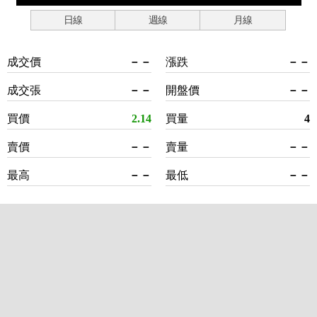
日線
週線
月線
成交價
－－
漲跌
－－
成交張
－－
開盤價
－－
買價
2.14
買量
4
賣價
－－
賣量
－－
最高
－－
最低
－－