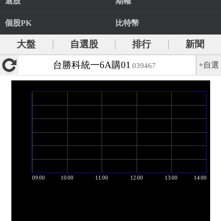
選股
期權
個股PK
比特幣
大盤
自選股
排行
新聞
台勝科統一6A購01
+自選
039467