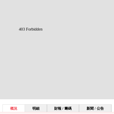
概況
明細
財報 / 籌碼
新聞 / 公告