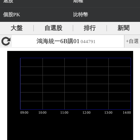
選股
期權
個股PK
比特幣
大盤
自選股
排行
新聞
鴻海統一6B購01
+自選
044791