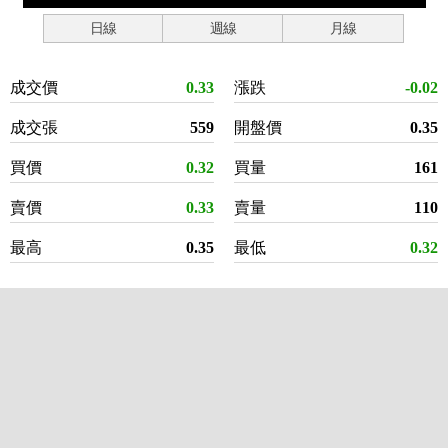
日線
週線
月線
成交價
0.33
漲跌
-0.02
成交張
559
開盤價
0.35
買價
0.32
買量
161
賣價
0.33
賣量
110
最高
0.35
最低
0.32