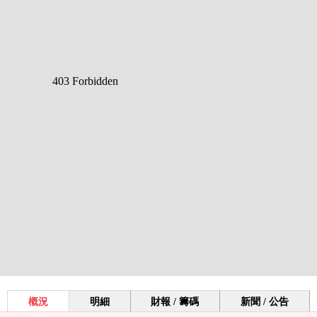
概況
明細
財報 / 籌碼
新聞 / 公告