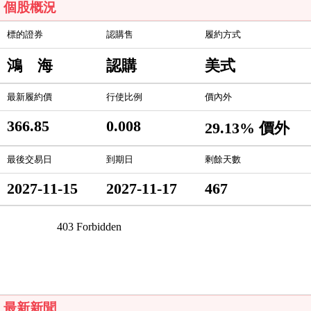
個股概況
標的證券
認購售
履約方式
鴻 海
認購
美式
最新履約價
行使比例
價內外
366.85
0.008
29.13% 價外
最後交易日
到期日
剩餘天數
2027-11-15
2027-11-17
467
最新新聞