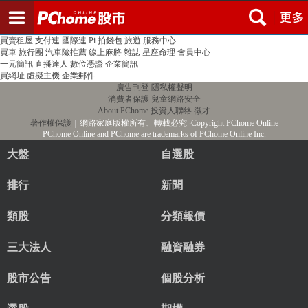
登入
註冊
PChome首頁
線上購物
24h購物
書店
露天拍賣
比比昂代購
新聞
/
氣象
股市
個人新聞台
廣告刊登
加入聯播網
全球購物
買賣租屋
支付連
國際連
Pi 拍錢包
旅遊
服務中心
買車
旅行團
汽車險推薦
線上麻將
雜誌
星座命理
會員中心
一元簡訊
直播達人
數位憑證
企業簡訊
買網址
虛擬主機
企業郵件
廣告刊登
隱私權聲明
消費者保護
兒童網路安全
About PChome
投資人聯絡
徵才
著作權保護
｜網路家庭版權所有、轉載必究
‧Copyright PChome Online
PChome Online and PChome are trademarks of PChome Online Inc.
大盤
自選股
排行
新聞
類股
分類報價
三大法人
融資融券
股市公告
個股分析