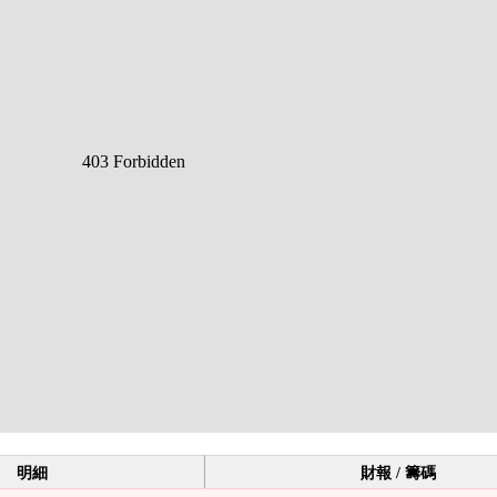
明細
財報 / 籌碼