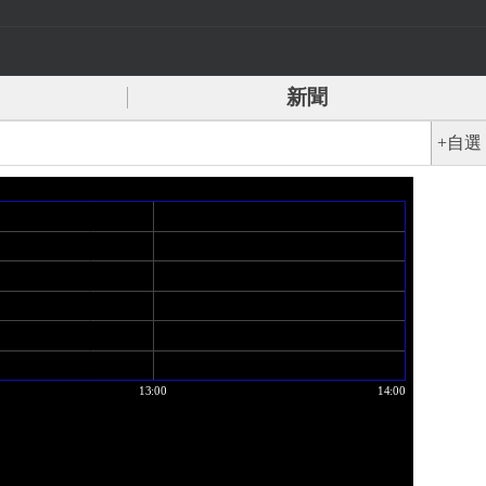
新聞
+自選