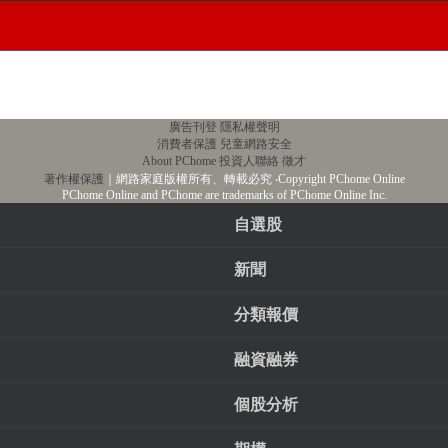
廣告刊登
隱私權聲明
消費者保護
兒童網路安全
About PChome
投資人聯絡
徵才
著作權保護
｜網路家庭版權所有、轉載必究
‧Copyright PChome Online
PChome Online and PChome are trademarks of PChome Online Inc.
自選股
新聞
分類報價
融資融券
個股分析