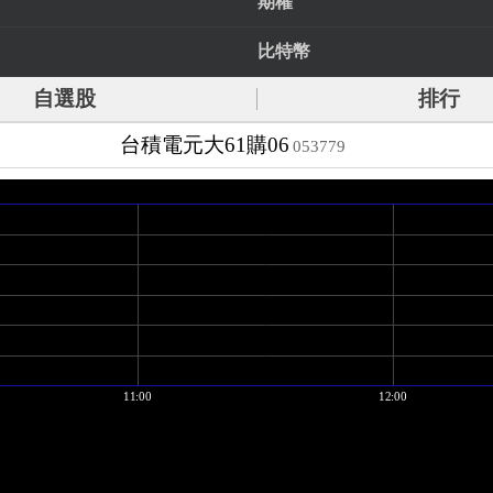
期權
比特幣
自選股
排行
台積電元大61購06
053779