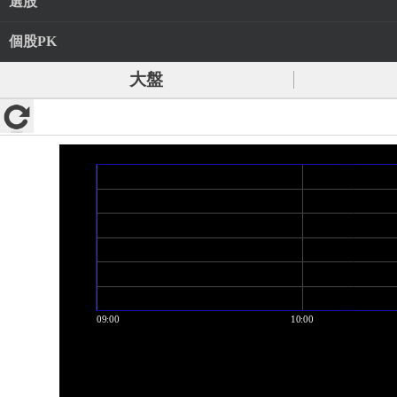
選股
個股PK
大盤