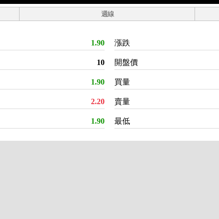
週線
1.90
漲跌
10
開盤價
1.90
買量
2.20
賣量
1.90
最低