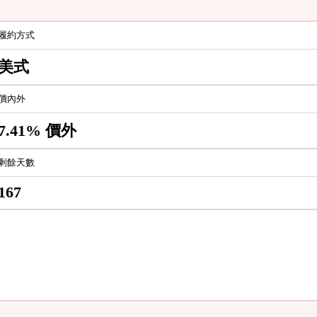
履約方式
美式
價內外
7.41% 價外
剩餘天數
167