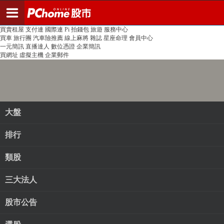
登入
註冊
PChome首頁
線上購物
24h購物
書店
露天拍賣
比比昂代購
新聞
/
氣象
股市
個人新聞台
廣告刊登
加入聯播網
全球購物
買賣租屋
支付連
國際連
Pi 拍錢包
旅遊
服務中心
買車
旅行團
汽車險推薦
線上麻將
雜誌
星座命理
會員中心
一元簡訊
直播達人
數位憑證
企業簡訊
買網址
虛擬主機
企業郵件
大盤
排行
類股
三大法人
股市公告